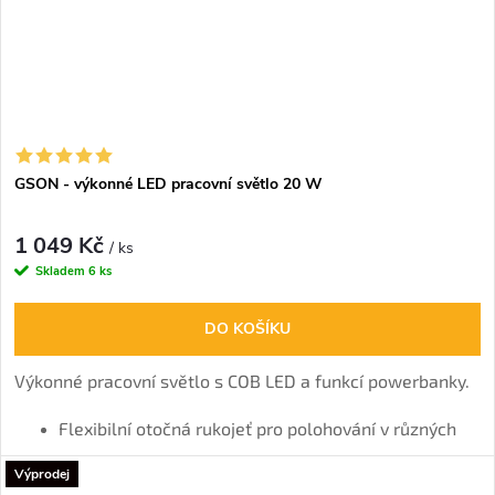
GSON - výkonné LED pracovní světlo 20 W
1 049 Kč
/ ks
Skladem
6 ks
DO KOŠÍKU
Výkonné pracovní světlo s COB LED a funkcí powerbanky.
Flexibilní otočná rukojeť pro polohování v různých
úhlech a zavěšení.
Výprodej
3 režimy (nízké/vysoké/červené výstražné světlo).