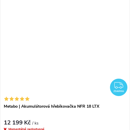
Dobíjecí baterie přes USB.
Z
ZDARMA
Metabo | Akumulátorová hřebíkovačka NFR 18 LTX
12 199 Kč
/ ks
Momentálně nedostupné