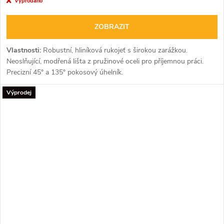
Vyprodáno
ZOBRAZIT
Vlastnosti:
Robustní, hliníková rukojeť s širokou zarážkou.
Neoslňující, modřená lišta z pružinové oceli pro příjemnou práci.
Precizní 45° a 135° pokosový úhelník.
Výprodej