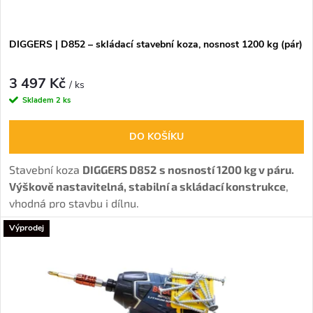
o
o
d
DIGGERS | D852 – skládací stavební koza, nosnost 1200 kg (pár)
d
u
3 497 Kč
u
/ ks
Skladem
2 ks
k
k
DO KOŠÍKU
t
t
Stavební koza
DIGGERS D852
s nosností 1200 kg v páru.
ů
Výškově nastavitelná, stabilní a skládací konstrukce
,
ů
vhodná pro stavbu i dílnu.
Výprodej