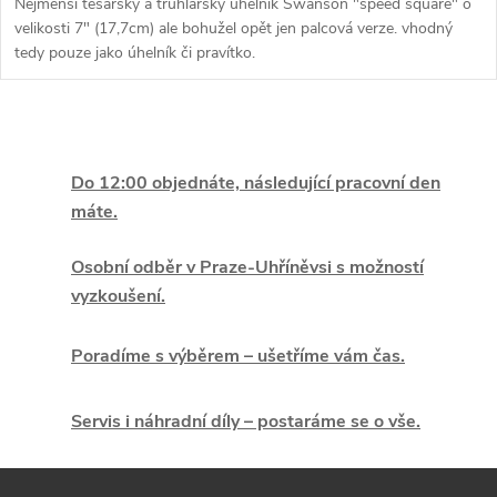
Nejmenší tesařský a truhlářský úhelník Swanson "speed square" o
velikosti 7" (17,7cm) ale bohužel opět jen palcová verze. vhodný
tedy pouze jako úhelník či pravítko.
O
v
Do 12:00 objednáte, následující pracovní den
máte.
l
á
Osobní odběr v Praze-Uhříněvsi s možností
vyzkoušení.
d
Poradíme s výběrem – ušetříme vám čas.
a
c
Servis i náhradní díly – postaráme se o vše.
í