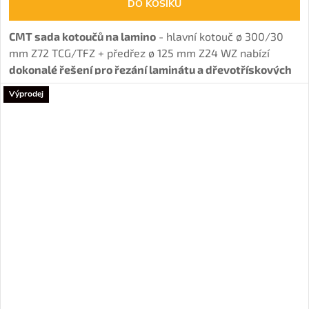
DO KOŠÍKU
CMT sada kotoučů na lamino
- hlavní kotouč ø 300/30
mm Z72 TCG/TFZ + předřez ø 125 mm Z24 WZ nabízí
dokonalé řešení pro řezání laminátu a dřevotřískových
desek bez otřepů
díky kombinaci hlavního a
Výprodej
předřezového kotouče.