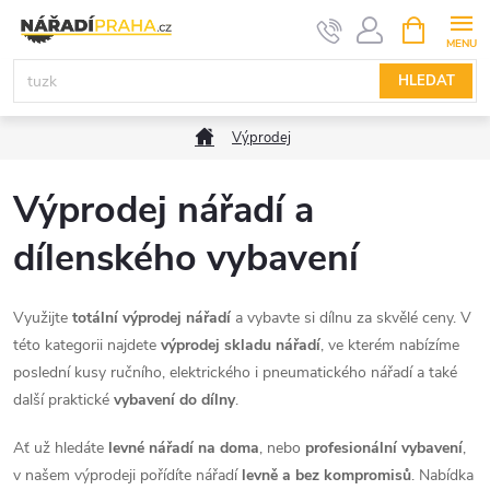
Přejít
NÁKUPNÍ
KOŠÍK
na
obsah
HLEDAT
Domů
Výprodej
Výprodej nářadí a
dílenského vybavení
Využijte
totální výprodej nářadí
a vybavte si dílnu za skvělé ceny. V
této kategorii najdete
výprodej skladu nářadí
, ve kterém nabízíme
poslední kusy ručního, elektrického i pneumatického nářadí a také
další praktické
vybavení do dílny
.
Ať už hledáte
levné nářadí na doma
, nebo
profesionální vybavení
,
v našem výprodeji pořídíte nářadí
levně a bez kompromisů
. Nabídka