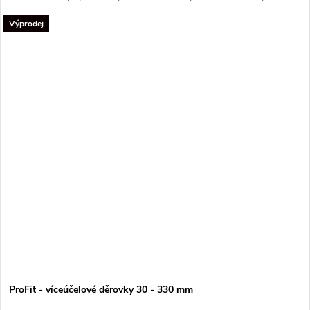
Nylon, Trespa, Polyester).
Výprodej
ProFit - víceúčelové děrovky 30 - 330 mm