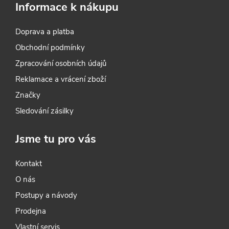
p
Informace k nákupu
r
Doprava a platba
v
Obchodní podmínky
k
Zpracování osobních údajů
y
Reklamace a vrácení zboží
Značky
v
Sledování zásilky
ý
Jsme tu pro vás
p
i
Kontakt
O nás
s
Postupy a návody
u
Prodejna
Vlastní servis