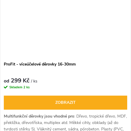
ProFit - víceúčelové děrovky 16-30mm
299 Kč
od
/ ks
Skladem
2 ks
ZOBRAZIT
Multifunkční děrovky jsou vhodné pro
:
Dřevo, tropické dřevo, MDF,
překližka, dřevotříska, multiplex atd. Měkké cihly, obklady (až do
tvrdosti stěrky 5). Vláknitý cement, sádra, pórobeton. Plasty (PVC,