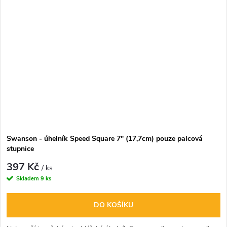
Swanson - úhelník Speed Square 7" (17,7cm) pouze palcová
stupnice
397 Kč
/ ks
Skladem
9 ks
DO KOŠÍKU