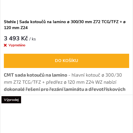
Stehle | Sada kotoučů na lamino ø 300/30 mm Z72 TCG/TFZ + ø
120 mm Z24
3 493 Kč
/ ks
Vyprodáno
DO KOŠÍKU
CMT sada kotoučů na lamino
- hlavní kotouč ø 300/30
mm Z72 TCG/TFZ + předřez ø 120 mm Z24 WZ nabízí
dokonalé řešení pro řezání laminátu a dřevotřískových
desek bez otřepů
díky kombinaci hlavního a
Výprodej
předřezového kotouče.