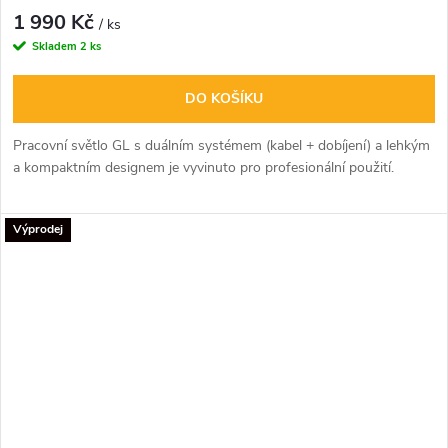
1 990 Kč
/ ks
Skladem
2 ks
DO KOŠÍKU
Pracovní světlo GL s duálním systémem (kabel + dobíjení) a lehkým
a kompaktním designem je vyvinuto pro profesionální použití.
Je flexibilní, robustní a snadno se přenáší.
Výprodej