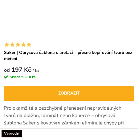
Saker | Obrysová šablona s aretací – přesné kopírování tvarů bez
měření
197 Kč
od
/ ks
Skladem
>10 ks
ZOBRAZIT
Pro okamžité a bezchybné přenesení nepravidelných
tvarů na dlažbu, laminát nebo koberce – obrysová
šablona Saker s kovovým zámkem eliminuje chyby při
řezání kolem trubek a rohů.
Výprodej