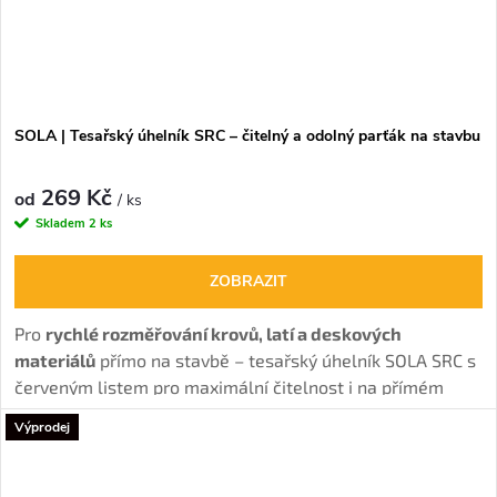
SOLA | Tesařský úhelník SRC – čitelný a odolný parťák na stavbu
269 Kč
od
/ ks
Skladem
2 ks
ZOBRAZIT
Pro
rychlé rozměřování krovů, latí a deskových
materiálů
přímo na stavbě – tesařský úhelník SOLA SRC s
červeným listem pro maximální čitelnost i na přímém
slunci.
Výprodej