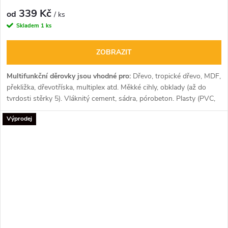
339 Kč
od
/ ks
Skladem
1 ks
ZOBRAZIT
Multifunkční děrovky jsou vhodné pro:
Dřevo, tropické dřevo, MDF,
překližka, dřevotříska, multiplex atd. Měkké cihly, obklady (až do
tvrdosti stěrky 5). Vláknitý cement, sádra, pórobeton. Plasty (PVC,
Nylon, Trespa, Polyester).
Výprodej