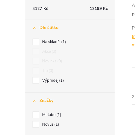
t
A
4127
Kč
12199
Kč
p
r
Dle štítku
P
a
t
Na skladě
1
n
Akce
0
Novinka
0
n
Tip
0
í
Výprodej
1
p
2
Značky
a
Metabo
1
n
Novus
1