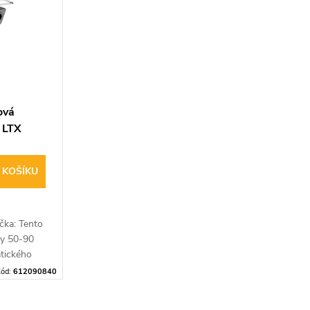
ová
 LTX
 KOŠÍKU
čka:
Tento
ky 50-90
tického
esionální i
ód:
612090840