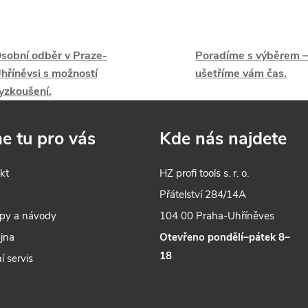
ů
t
použití na stavbě i v dílně.
O
ů
v
sobní odběr v Praze-
Poradíme s výběrem –
hříněvsi s možností
ušetříme vám čas.
yzkoušení.
á
d
e tu pro vás
Kde nás najdete
a
kt
HZ profi tools s. r. o.
c
s
Přátelství 284/14A
py a návody
104 00 Praha-Uhříněves
p
jna
Otevřeno pondělí–pátek 8–
18
í servis
v