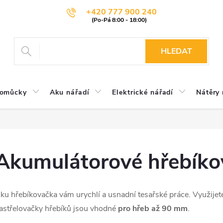
+420 777 900 240
HLEDAT
pomůcky
Aku nářadí
Elektrické nářadí
Nátěry 
Akumulátorové hřebíko
ku hřebíkovačka vám urychlí a usnadní tesařské práce. Využijete
astřelovačky hřebíků jsou vhodné
pro hřeb až 90 mm
.