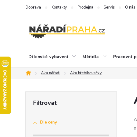
Přejít
Doprava
Kontakty
Prodejna
Servis
O nás
na
obsah
Dílenské vybavení
Měřidla
Pracovní 
Aku nářadí
Aku hřebíkovačky
Domů
P
o
A
Dle ceny
s
n