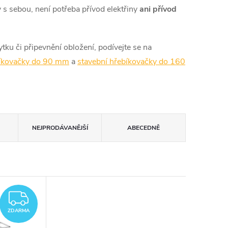
v s sebou, není potřeba přívod elektřiny
ani přívod
u či připevnění obložení, podívejte se na
íkovačky do 90 mm
a
stavební hřebíkovačky do 160
NEJPRODÁVANĚJŠÍ
ABECEDNĚ
ZDARMA
ZDARMA