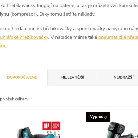
ku hřebíkovačky fungují na baterie, a tak je můžete vzít kamkoli
lynu
(kompresor). Díky tomu šetříte náklady.
okud hledáte menší hřebíkovačky a sponkovačky na výrobu nábytk
ruhlářské hřebíkovačky
. V nabídce máme také
pneumatické hřeb
mm
.
Ř
DOPORUČUJEME
NEJLEVNĚJŠÍ
NEJDRAŽŠÍ
a
položek celkem
z
V
Výprodej
e
ý
n