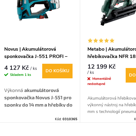
p
p
s
r
p
Novus | Akumulátorová
Metabo | Akumulátor
o
sponkovačka J-551 PROFI –
hřebíkovačka NFR 18
r
CAS 18V systém
12 199 Kč
4 127 Kč
/ ks
d
DO KOŠÍKU
/ ks
DO
Skladem
1 ks
o
Momentálně
nedostupné
u
Výkonná
akumulátorová
d
sponkovačka Novus J-551 pro
Akumulátorová hřebíkova
k
sponky do 14 mm a hřebíky do
výkonný nástroj na hřebí
u
mm s technologií pneuma
16 mm.
Funkce rychlé palby (3
t
příklepu je ideální pro prof
výstřely/s), kompatibilní s
Kód:
0310365
K
k
domácí použití.
partnery CAS (Cordless
Alliance System). Pro náročné