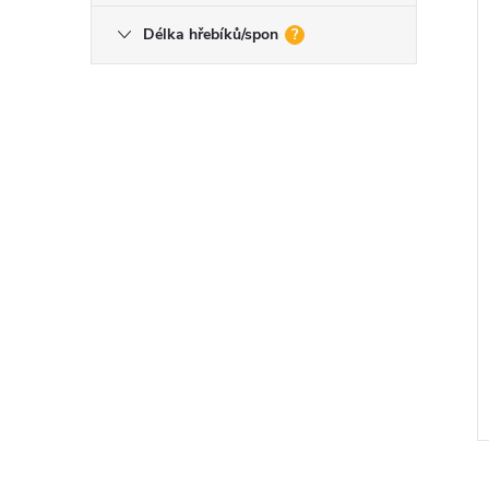
e
Délka hřebíků/spon
?
í
i
l