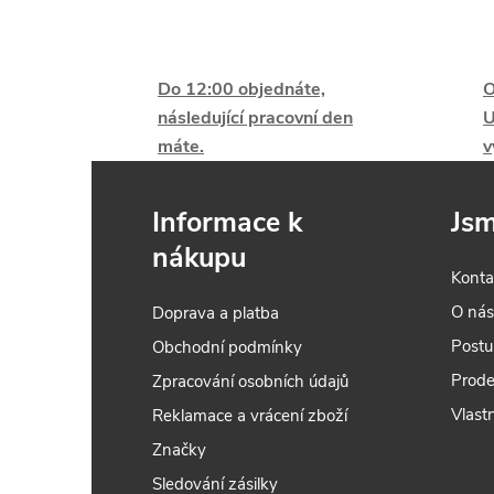
Do 12:00 objednáte,
O
l
následující pracovní den
U
máte.
v
Informace k
Jsm
nákupu
Konta
O ná
Doprava a platba
í
Postu
Obchodní podmínky
Prode
Zpracování osobních údajů
Vlastn
Reklamace a vrácení zboží
r
Značky
Sledování zásilky