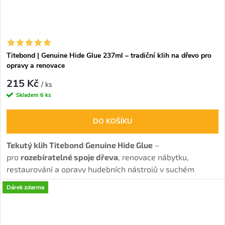
Titebond | Genuine Hide Glue 237ml – tradiční klih na dřevo pro
opravy a renovace
215 Kč
/ ks
Skladem
6 ks
DO KOŠÍKU
Tekutý klih Titebond Genuine Hide Glue
–
pro
rozebíratelné spoje dřeva
, renovace nábytku,
restaurování a opravy hudebních nástrojů v suchém
interiéru.
Dárek zdarma