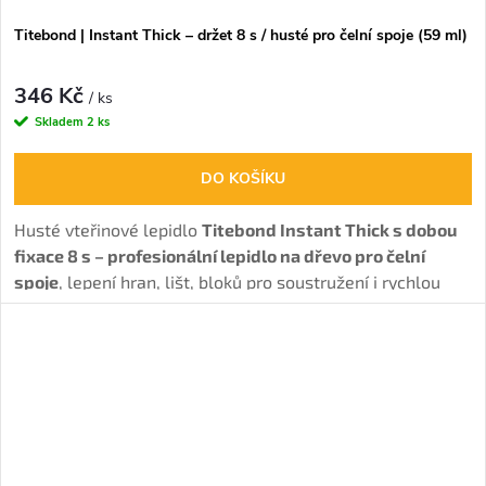
Titebond | Instant Thick – držet 8 s / husté pro čelní spoje (59 ml)
346 Kč
/ ks
Skladem
2 ks
DO KOŠÍKU
Husté vteřinové lepidlo
Titebond Instant Thick s dobou
fixace 8 s – profesionální lepidlo na dřevo pro čelní
spoje
, lepení hran, lišt, bloků pro soustružení i rychlou
fixaci šablon na dílce.