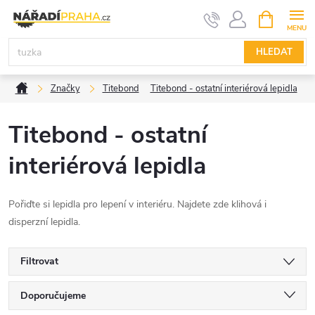
Přejít
NÁKUPNÍ
KOŠÍK
na
obsah
HLEDAT
Domů
Značky
Titebond
Titebond - ostatní interiérová lepidla
Titebond - ostatní
interiérová lepidla
Pořiďte si lepidla pro lepení v interiéru. Najdete zde klihová i
disperzní lepidla.
Filtrovat
Ř
Doporučujeme