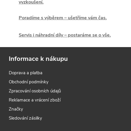
vyzkoušení.
d
Poradíme s výběrem – ušetříme vám čas.
a
c
Servis i náhradní díly – postaráme se o vše.
í
p
Informace k nákupu
r
Doprava a platba
v
Obchodní podmínky
k
Zpracování osobních údajů
y
Reklamace a vrácení zboží
Značky
v
Sledování zásilky
ý