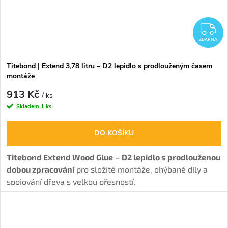
Z
ZDARMA
Titebond | Extend 3,78 litru – D2 lepidlo s prodlouženým časem
montáže
913 Kč
/ ks
Skladem
1 ks
DO KOŠÍKU
Titebond Extend Wood Glue
–
D2 lepidlo s prodlouženou
dobou zpracování
pro složité montáže, ohýbané díly a
spojování dřeva s velkou přesností.