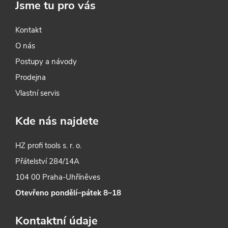
Jsme tu pro vás
p
i
Kontakt
O nás
s
Postupy a návody
u
Prodejna
Vlastní servis
Kde nás najdete
HZ profi tools s. r. o.
Přátelství 284/14A
104 00 Praha-Uhříněves
Otevřeno pondělí–pátek 8–18
Kontaktní údaje