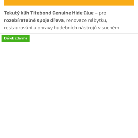
Tekutý klih Titebond Genuine Hide Glue
– pro
rozebíratelné spoje dřeva
, renovace nábytku,
restaurování a opravy hudebních nástrojů v suchém
interiéru.
Dárek zdarma