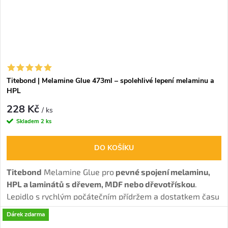
Titebond | Melamine Glue 473ml – spolehlivé lepení melaminu a
HPL
228 Kč
/ ks
Skladem
2 ks
DO KOŠÍKU
Titebond
Melamine Glue pro
pevné spojení melaminu,
HPL a laminátů
s dřevem, MDF nebo dřevotřískou
.
Lepidlo s rychlým počátečním přídržem a dostatkem času
na přesné slícování.
Dárek zdarma