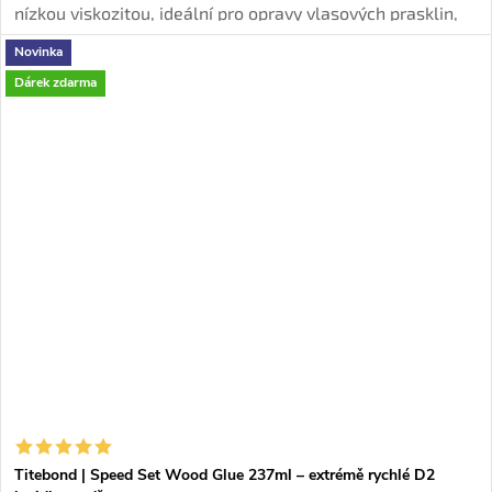
nízkou viskozitou, ideální pro opravy vlasových prasklin,
drobných defektů a uvolněných okrajů dýhy.
Novinka
Dárek zdarma
Titebond | Speed Set Wood Glue 237ml – extrémě rychlé D2