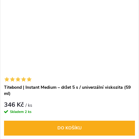
Titebond | Instant Medium – držet 5 s / univerzální viskozita (59
ml)
346 Kč
/ ks
Skladem
2 ks
DO KOŠÍKU