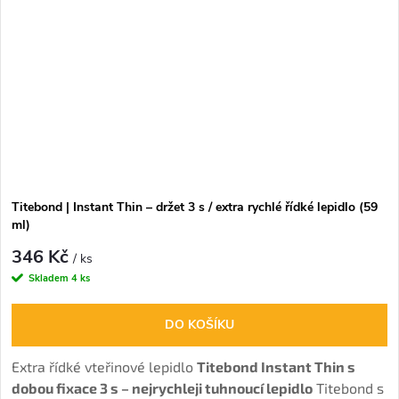
Titebond | Instant Thin – držet 3 s / extra rychlé řídké lepidlo (59
ml)
346 Kč
/ ks
Skladem
4 ks
DO KOŠÍKU
Extra řídké vteřinové lepidlo
Titebond Instant Thin s
dobou fixace 3 s – nejrychleji tuhnoucí lepidlo
Titebond s