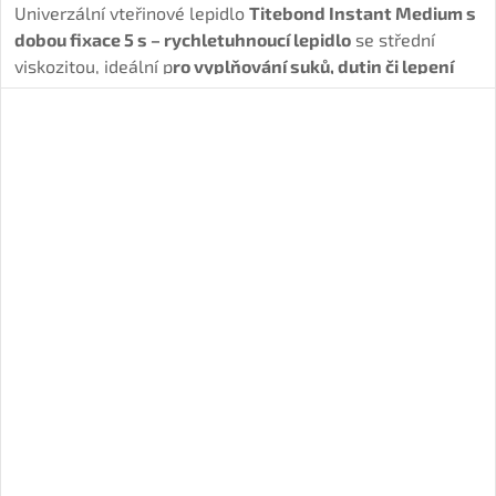
Univerzální vteřinové lepidlo
Titebond Instant Medium s
dobou fixace 5 s – rychletuhnoucí lepidlo
se střední
viskozitou, ideální p
ro vyplňování suků, dutin či lepení
segmentů a kovových částí do dřeva.
Lze čistit
acetonem.