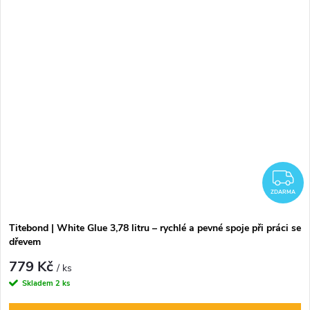
Z
ZDARMA
Titebond | White Glue 3,78 litru – rychlé a pevné spoje při práci se
dřevem
779 Kč
/ ks
Skladem
2 ks