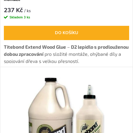
d
u
237 Kč
u
/ ks
Skladem
3 ks
k
k
DO KOŠÍKU
t
t
Titebond Extend Wood Glue
–
D2 lepidlo s prodlouženou
ů
dobou zpracování
pro složité montáže, ohýbané díly a
ů
spojování dřeva s velkou přesností.