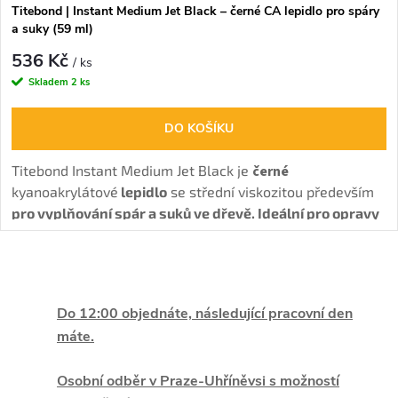
Titebond | Instant Medium Jet Black – černé CA lepidlo pro spáry
a suky (59 ml)
536 Kč
/ ks
Skladem
2 ks
DO KOŠÍKU
Titebond Instant Medium Jet Black je
černé
kyanoakrylátové
lepidlo
se střední viskozitou především
pro vyplňování spár a suků ve dřevě. Ideální pro opravy
dřeva, zvýraznění detailů, intarzie a vyplňování suků či
spár.
Má vysokou pevnost, odolnost vůči nárazům, teplu i
O
rozpouštědlům.
v
Do 12:00 objednáte, následující pracovní den
máte.
l
á
Osobní odběr v Praze-Uhříněvsi s možností