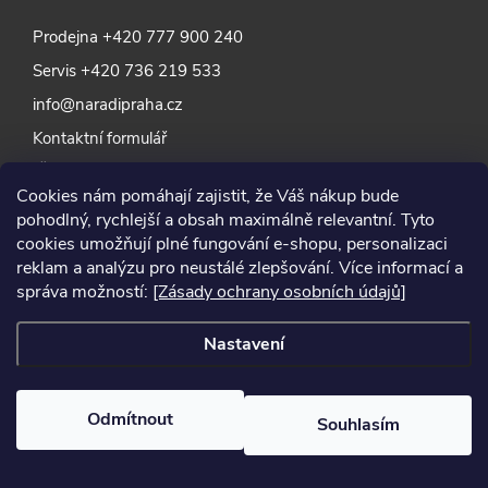
Prodejna
+420 777 900 240
Servis
+420 736 219 533
info@naradipraha.cz
Kontaktní formulář
IČO 28179064
Cookies nám pomáhají zajistit, že Váš nákup bude
DIČ CZ28179064
pohodlný, rychlejší a obsah maximálně relevantní. Tyto
cookies umožňují plné fungování e-shopu, personalizaci
reklam a analýzu pro neustálé zlepšování. Více informací a
správa možností:
[Zásady ochrany osobních údajů]
Nastavení
Odmítnout
Souhlasím