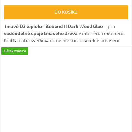
DO KOŠÍKU
Tmavé
D3 lepidlo Titebond II Dark Wood Glue
– pro
voděodolné spoje tmavého dřeva
v interiéru i exteriéru.
Krátká doba svěrkování, pevný spoj a snadné broušení.
Dárek zdarma