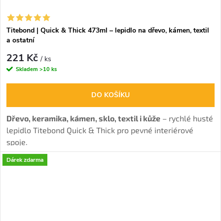
Titebond | Quick & Thick 473ml – lepidlo na dřevo, kámen, textil
a ostatní
221 Kč
/ ks
Skladem
>10 ks
DO KOŠÍKU
Dřevo, keramika, kámen, sklo, textil i kůže
– rychlé husté
lepidlo Titebond Quick & Thick pro pevné interiérové
spoje.
Dárek zdarma