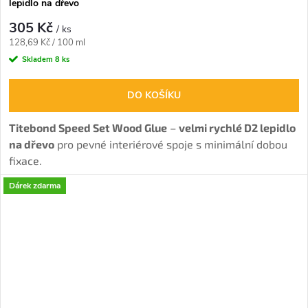
lepidlo na dřevo
305 Kč
/ ks
Měrná
128,69 Kč / 100 ml
cena:
Skladem
8 ks
DO KOŠÍKU
Titebond Speed Set Wood Glue
–
velmi rychlé D2 lepidlo
na dřevo
pro pevné interiérové spoje s minimální dobou
fixace.
Dárek zdarma