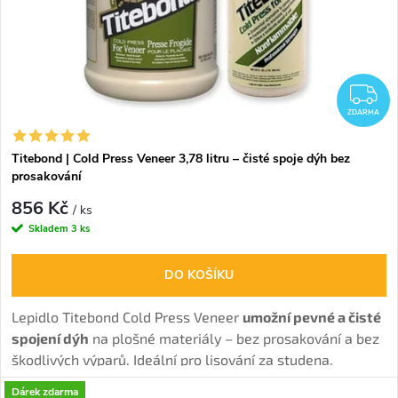
Z
ZDARMA
Titebond | Cold Press Veneer 3,78 litru – čisté spoje dýh bez
prosakování
856 Kč
/ ks
Skladem
3 ks
DO KOŠÍKU
Lepidlo Titebond Cold Press Veneer
umožní pevné a čisté
spojení dýh
na plošné materiály – bez prosakování a bez
škodlivých výparů. Ideální pro lisování za studena.
Dárek zdarma