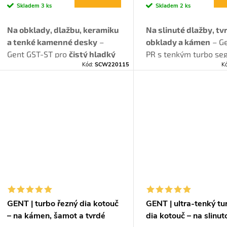
Skladem
3 ks
Skladem
2 ks
Na obklady, dlažbu, keramiku
Na slinuté dlažby, tv
a tenké kamenné desky
–
obklady a kámen
– G
Gent GST-ST pro
čistý hladký
PR s tenkým turbo s
Kód:
SCW220115
K
řez bez otřepů.
pro
rychlý čistý řez b
oštípání.
Ideální pro
řezání.
GENT | turbo řezný dia kotouč
GENT | ultra-tenký tu
– na kámen, šamot a tvrdé
dia kotouč – na slinut