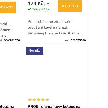
dy
174 Kč
/ ks
DO KOŠÍKU
OBRAZIT
Skladem
1 ks
Pro hrubé a mezioperační
vrdé
broušení kovů a nerezi:
 kámen
–
lamelový brusný talíř 76 mm
bo s
P60 se zirkonovým korundem
ód:
SCW101076
Kód:
626875000
pání.
má klidný chod a rovnoměrný
výbrus.
Novinka
otouč na
PRO5 | diamantový kotouč na