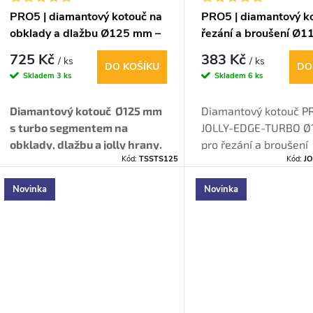
PRO5 | diamantový kotouč na
PRO5 | diamantový k
obklady a dlažbu Ø125 mm –
řezání a broušení Ø
jolly hrany (turbo)
jolly hrany (V-turbo)
725 Kč
383 Kč
/ ks
/ ks
DO KOŠÍKU
DO
Skladem
3 ks
Skladem
6 ks
Diamantový kotouč Ø125 mm
Diamantový kotouč P
s turbo segmentem na
JOLLY-EDGE-TURBO Ø
obklady, dlažbu a jolly hrany.
pro řezání a broušení
Kód:
TSSTS125
Kód:
JO
Vyniká rychlým a
čistým
kamenických rohů.
řezem bez otřepů
– ideální i
Celoobvodový turbo „
Novinka
Novinka
pro tvrdé materiály, jako je
segment zaručuje čistý
porcelán či žula.
přesné sražení jolly h
tvrdých obkladů a dla