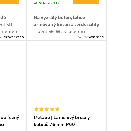
Skladem
2 ks
rdé
Na vyzrálý beton, lehce
ent SD-
armovaný beton a tvrdší cihly
egmentem
– Gent SE-WL s laserem
ód:
SCW102115
Kód:
SCW610115
ez
vařenými segmenty a
 suché
nadstandardní životností.
rbo řezný
Metabo | Lamelový brusný
ou
kotouč 76 mm P60