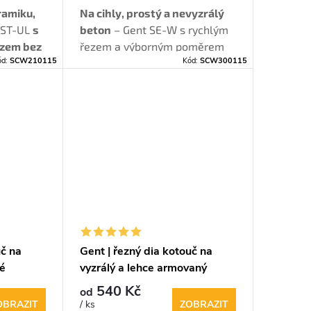
ramiku,
Na cihly, prostý a nevyzrálý
GST-UL
s
beton
– Gent SE-W s rychlým
ezem bez
řezem a výborným poměrem
ód:
SCW210115
Kód:
SCW300115
suché i
cena / výkon.
rany.
uč na
Gent | řezný dia kotouč na
dé
vyzrálý a lehce armovaný
beton
540 Kč
od
OBRAZIT
ZOBRAZIT
/ ks