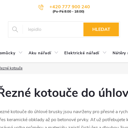
+420 777 900 240
HLEDAT
pomůcky
Aku nářadí
Elektrické nářadí
Nátěry 
Řezné kotouče
Řezné kotouče do úhlov
ezné kotouče do úhlové brusky jsou navrženy pro přesné a rych
řes keramické obklady až po betonové prvky. Ať už potřebujete k
právná volba průměru a materiálu zajistí čistý řez a dlouhou živ