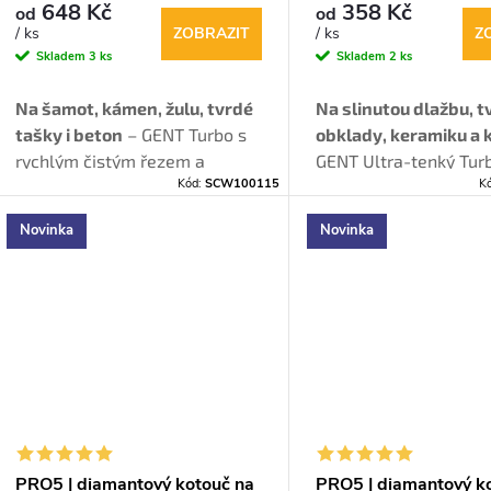
materiály
dlažbu a tvrdé obkla
648 Kč
358 Kč
od
od
ZOBRAZIT
Z
/ ks
/ ks
Skladem
3 ks
Skladem
2 ks
Na šamot, kámen, žulu, tvrdé
Na slinutou dlažbu, t
tašky i beton
– GENT Turbo s
obklady, keramiku a
rychlým čistým řezem a
GENT Ultra-tenký Tur
Kód:
SCW100115
K
dlouhou životností.
čistým řezem bez oští
Novinka
Novinka
PRO5 | diamantový kotouč na
PRO5 | diamantový k