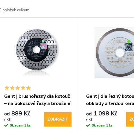
a
0
položek celkem
z
V
e
ý
n
p
p
s
r
p
Gent | brusnořezný dia kotouč
Gent | dia řezný kotou
o
– na pokosové řezy a broušení
obklady a tvrdou ker
r
hran (2v1)
889 Kč
1 098 Kč
od
od
d
ZOBRAZIT
Z
/ ks
/ ks
o
Skladem
1 ks
Skladem
1 ks