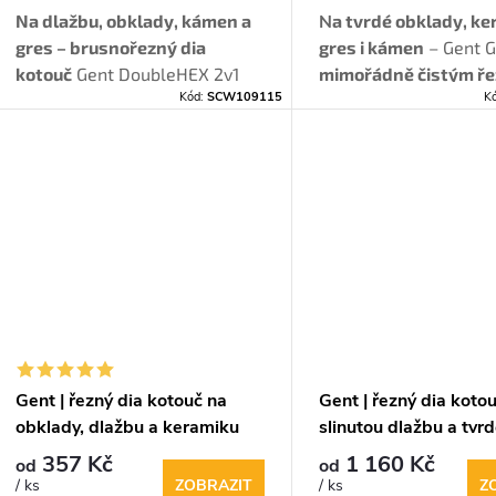
u
d
Na dlažbu, obklady, kámen a
N
a tvrdé obklady, ke
gres – brusnořezný dia
gres i kámen
– Gent 
k
kotouč
Gent DoubleHEX 2v1
mimořádně čistým ř
u
Kód:
SCW109115
K
pro
pokosové řezy a broušení
oštípání
. Vhodný pro 
t
hran
s širokou brusnou
mokré řezání i
jolly h
k
plochou a vysokou stabilitou.
ů
t
ů
Gent | řezný dia kotouč na
Gent | řezný dia koto
obklady, dlažbu a keramiku
slinutou dlažbu a tvr
obklady
357 Kč
1 160 Kč
od
od
ZOBRAZIT
Z
/ ks
/ ks