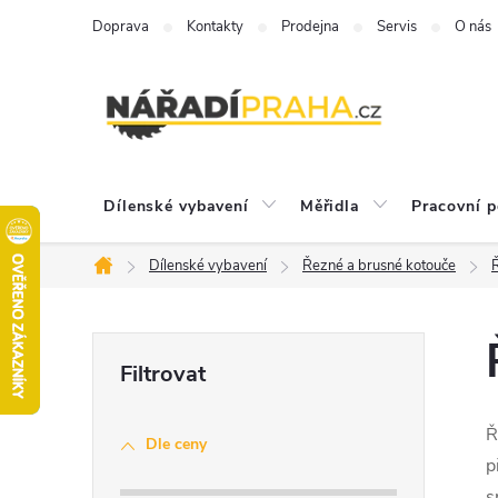
Přejít
Doprava
Kontakty
Prodejna
Servis
O nás
na
obsah
Dílenské vybavení
Měřidla
Pracovní 
Dílenské vybavení
Řezné a brusné kotouče
Domů
P
o
Ř
Dle ceny
s
p
s