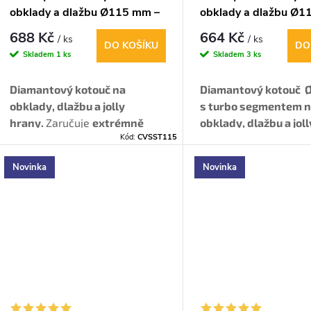
obklady a dlažbu Ø115 mm –
obklady a dlažbu Ø1
jolly hrany
jolly hrany (turbo)
688 Kč
664 Kč
/ ks
/ ks
DO KOŠÍKU
DO
Skladem
1 ks
Skladem
3 ks
Diamantový kotouč na
Diamantový kotouč 
obklady, dlažbu a jolly
s turbo segmentem 
hrany.
Zaručuje
extrémně
obklady, dlažbu a jol
Kód:
CVSST115
čistý řez
bez štěpení glazury –
Vyniká rychlým a
čis
ideální i pro tvrdý gres,
řezem bez otřepů
– id
Novinka
Novinka
porcelán a kámen.
pro tvrdé materiály, ja
porcelán či žula.