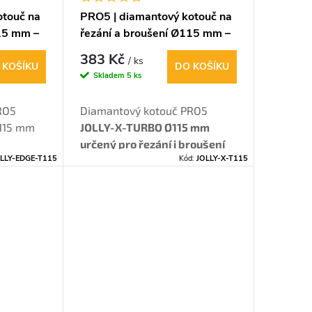
otouč na
PRO5 | diamantový kotouč na
115 mm –
řezání a broušení Ø115 mm –
jolly hrany (X-turbo)
383 Kč
/ ks
 KOŠÍKU
DO KOŠÍKU
Skladem
5 ks
RO5
Diamantový kotouč PRO5
115 mm
JOLLY-X-TURBO Ø115 mm
určený pro řezání i broušení
LLY-EDGE-T115
Kód:
JOLLY-X-T115
kamenických rohů.
Celoplošný
V“
X-turbo segment zajišťuje
 řez i
precizní řez, plynulý chod a
ran u
dokonalé sražení jolly hrany.
žeb.