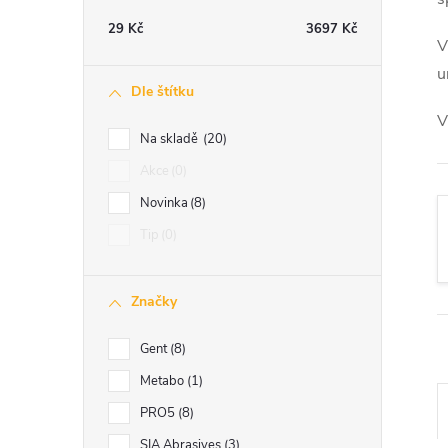
t
29
Kč
3697
Kč
V
r
u
Dle štítku
a
V
Na skladě
20
n
Akce
0
Novinka
8
n
Tip
0
í
Značky
p
Gent
8
a
Metabo
1
n
PRO5
8
SIA Abrasives
3