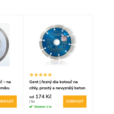
č – na
Gent | řezný dia kotouč na
amiku
cihly, prostý a nevyzrálý beton
174 Kč
od
OBRAZIT
ZOBRAZIT
/ ks
Skladem
2 ks