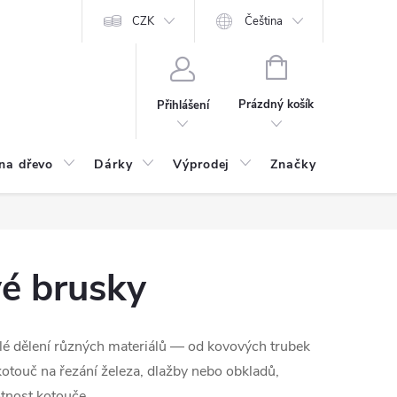
CZK
Čeština
NÁKUPNÍ
KOŠÍK
Prázdný košík
Přihlášení
na dřevo
Dárky
Výprodej
Značky
Postu
é brusky
lé dělení různých materiálů — od kovových trubek
otouč na řezání železa, dlažby nebo obkladů,
otnost kotouče.