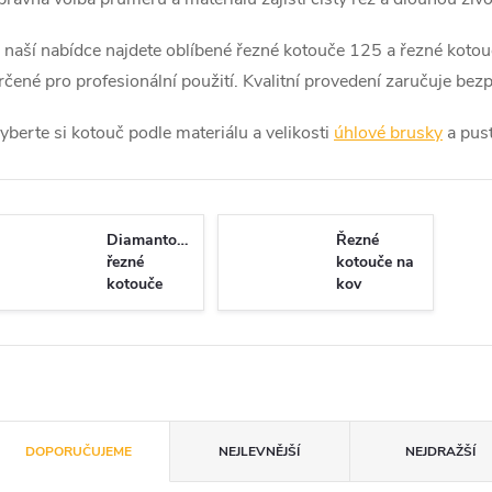
 naší nabídce najdete oblíbené řezné kotouče 125 a řezné kotou
rčené pro profesionální použití. Kvalitní provedení zaručuje bez
yberte si kotouč podle materiálu a velikosti
úhlové brusky
a pusť
Diamantové
Řezné
řezné
kotouče na
kotouče
kov
Ř
DOPORUČUJEME
NEJLEVNĚJŠÍ
NEJDRAŽŠÍ