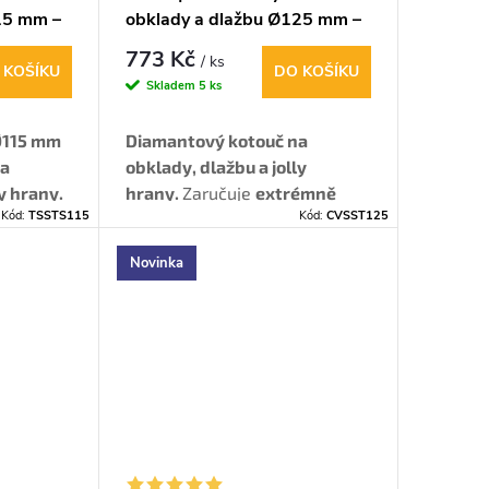
15 mm –
obklady a dlažbu Ø125 mm –
jolly hrany
773 Kč
/ ks
 KOŠÍKU
DO KOŠÍKU
Skladem
5 ks
Ø115 mm
Diamantový kotouč na
na
obklady, dlažbu a jolly
ly hrany.
hrany.
Zaručuje
extrémně
Kód:
TSSTS115
Kód:
CVSST125
tým
čistý řez
bez štěpení glazury –
eální i
ideální i pro tvrdý gres,
Novinka
ko je
porcelán a kámen.