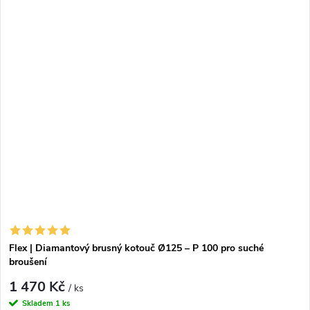
Flex | Diamantový brusný kotouč Ø125 – P 100 pro suché
broušení
1 470 Kč
/ ks
Skladem
1 ks