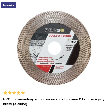
hran u tvrdých obkladů a dlažeb.
Novinka
PRO5 | diamantový kotouč na řezání a broušení Ø125 mm – jolly
hrany (X-turbo)