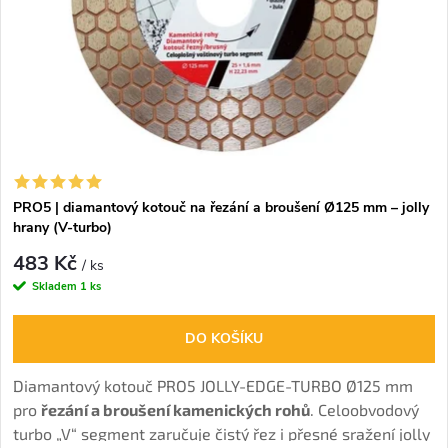
PRO5 | diamantový kotouč na řezání a broušení Ø125 mm – jolly
hrany (V-turbo)
483 Kč
/ ks
Skladem
1 ks
DO KOŠÍKU
Diamantový kotouč PRO5 JOLLY-EDGE-TURBO Ø125 mm
pro
řezání a broušení kamenických rohů
. Celoobvodový
turbo „V“ segment zaručuje čistý řez i přesné sražení jolly