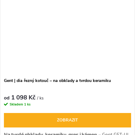
Gent | dia řezný kotouč – na obklady a tvrdou keramiku
1 098 Kč
od
/ ks
Skladem
1 ks
ZOBRAZIT
N
a tvrdé obklady, keramiku, gres i kámen
– Gent GST-UL