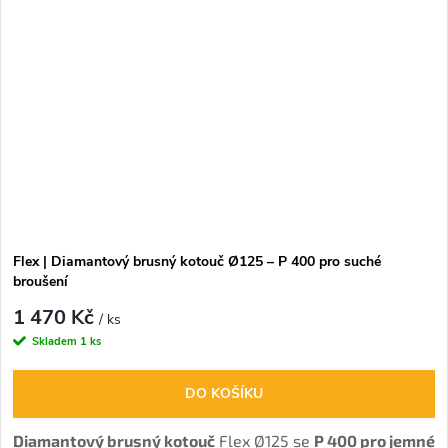
Flex | Diamantový brusný kotouč Ø125 – P 400 pro suché
broušení
1 470 Kč
/ ks
Skladem
1 ks
DO KOŠÍKU
Diamantový brusný kotouč
Flex Ø125 se
P 400 pro jemné