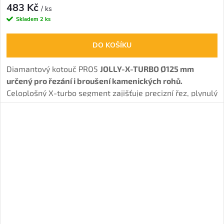
483 Kč
/ ks
Skladem
2 ks
DO KOŠÍKU
Diamantový kotouč PRO5
JOLLY-X-TURBO Ø125 mm
určený pro řezání i broušení kamenických rohů.
Celoplošný X-turbo segment zajišťuje precizní řez, plynulý
chod a dokonalé sražení jolly hrany.