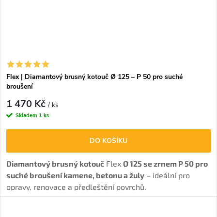
Flex | Diamantový brusný kotouč Ø 125 – P 50 pro suché
broušení
1 470 Kč
/ ks
Skladem
1 ks
DO KOŠÍKU
Diamantový brusný kotouč
Flex
Ø 125 se zrnem P 50 pro
suché broušení kamene, betonu a žuly
– ideální pro
opravy, renovace a předleštění povrchů.