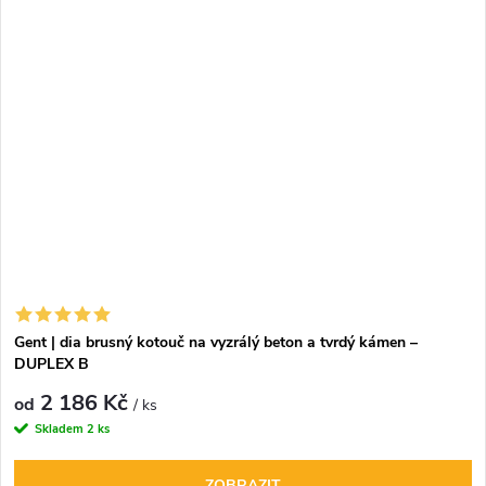
Gent | dia brusný kotouč na vyzrálý beton a tvrdý kámen –
DUPLEX B
2 186 Kč
od
/ ks
Skladem
2 ks
ZOBRAZIT