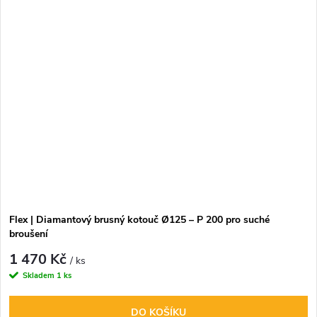
Flex | Diamantový brusný kotouč Ø125 – P 200 pro suché
broušení
1 470 Kč
/ ks
Skladem
1 ks
DO KOŠÍKU