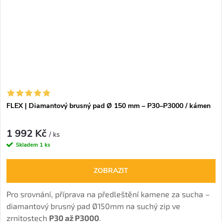
FLEX | Diamantový brusný pad Ø 150 mm – P30–P3000 / kámen
1 992 Kč
/ ks
Skladem
1 ks
ZOBRAZIT
Pro srovnání, příprava na předleštění kamene za sucha –
diamantový brusný pad Ø150mm na suchý zip ve
zrnitostech
P30 až P3000
.