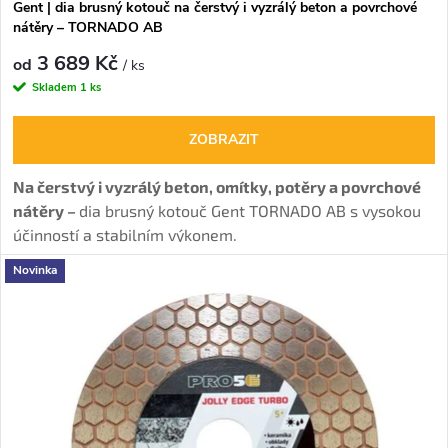
d
Gent | dia brusný kotouč na čerstvý i vyzrálý beton a povrchové
d
nátěry – TORNADO AB
u
3 689 Kč
u
od
/ ks
Skladem
1 ks
k
k
ZOBRAZIT
t
t
Na čerstvý i vyzrálý beton, omítky, potěry a povrchové
ů
nátěry –
dia brusný kotouč Gent TORNADO AB s vysokou
ů
účinností a stabilním výkonem.
Novinka