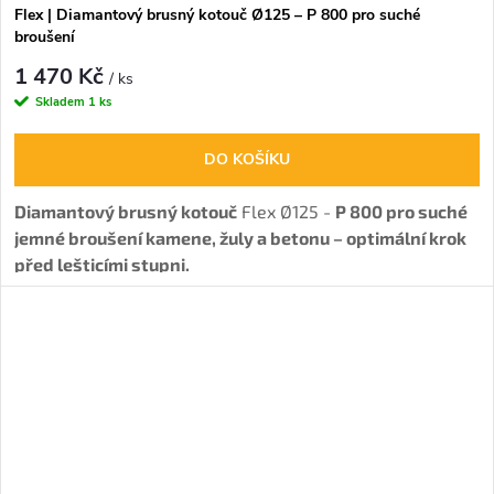
Flex | Diamantový brusný kotouč Ø125 – P 800 pro suché
broušení
1 470 Kč
/ ks
Skladem
1 ks
DO KOŠÍKU
Diamantový brusný kotouč
Flex Ø125 -
P 800 pro suché
jemné broušení kamene, žuly a betonu – optimální krok
před lešticími stupni.