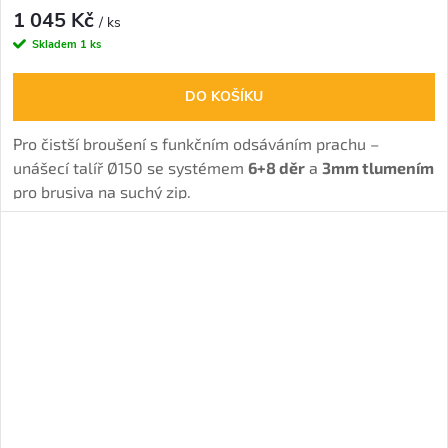
1 045 Kč
/ ks
Skladem
1 ks
DO KOŠÍKU
Pro čistší broušení s funkčním odsáváním prachu –
unášecí talíř Ø150 se systémem
6+8 děr
a
3mm tlumením
pro brusiva na suchý zip.