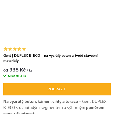
Gent | DUPLEX B-ECO – na vyzrálý beton a tvrdé stavební
materiály
938 Kč
od
/ ks
Skladem
3 ks
ZOBRAZIT
Na vyzrálý beton, kámen, cihly a teraco
– Gent DUPLEX
B-ECO s dvouřadým segmentem a výborným
poměrem
cena / životnost.