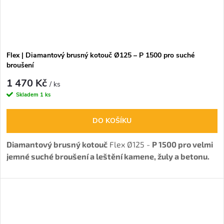
Flex | Diamantový brusný kotouč Ø125 – P 1500 pro suché
broušení
1 470 Kč
/ ks
Skladem
1 ks
DO KOŠÍKU
Diamantový brusný kotouč
Flex Ø125 -
P 1500 pro velmi
jemné suché broušení a leštění kamene, žuly a betonu.