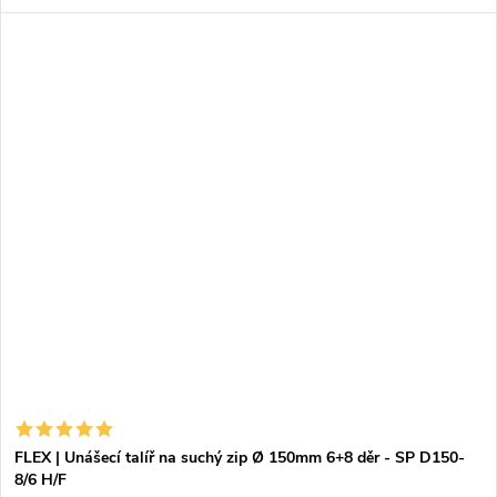
FLEX | Unášecí talíř na suchý zip Ø 150mm 6+8 děr - SP D150-
8/6 H/F