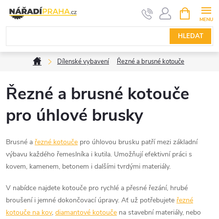
Přejít
NÁKUPNÍ
KOŠÍK
na
obsah
HLEDAT
Domů
Dílenské vybavení
Řezné a brusné kotouče
Řezné a brusné kotouče
pro úhlové brusky
Brusné a
řezné kotouče
pro úhlovou brusku patří mezi základní
výbavu každého řemeslníka i kutila. Umožňují efektivní práci s
kovem, kamenem, betonem i dalšími tvrdými materiály.
V nabídce najdete kotouče pro rychlé a přesné řezání, hrubé
broušení i jemné dokončovací úpravy. Ať už potřebujete
řezné
kotouče na kov
,
diamantové kotouče
na stavební materiály, nebo