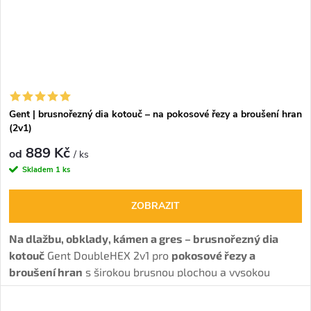
Gent | brusnořezný dia kotouč – na pokosové řezy a broušení hran
(2v1)
889 Kč
od
/ ks
Skladem
1 ks
ZOBRAZIT
Na dlažbu, obklady, kámen a gres – brusnořezný dia
kotouč
Gent DoubleHEX 2v1 pro
pokosové řezy a
broušení hran
s širokou brusnou plochou a vysokou
stabilitou.