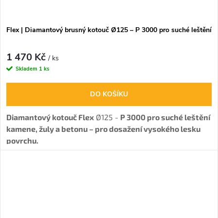
Flex | Diamantový brusný kotouč Ø125 – P 3000 pro suché leštění
1 470 Kč
/ ks
Skladem
1 ks
DO KOŠÍKU
Diamantový kotouč Flex
Ø125 -
P 3000 pro suché leštění
kamene, žuly a betonu – pro dosažení vysokého lesku
povrchu.