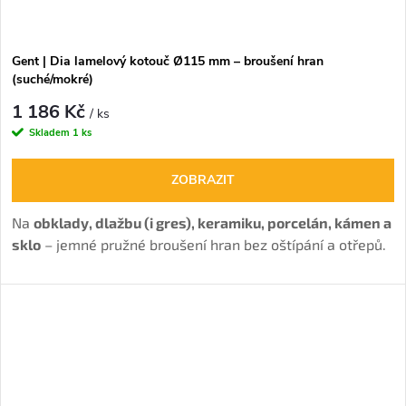
Gent | Dia lamelový kotouč Ø115 mm – broušení hran
(suché/mokré)
1 186 Kč
/ ks
Skladem
1 ks
ZOBRAZIT
Na
obklady, dlažbu (i gres), keramiku, porcelán, kámen a
sklo
– jemné pružné broušení hran bez oštípání a otřepů.