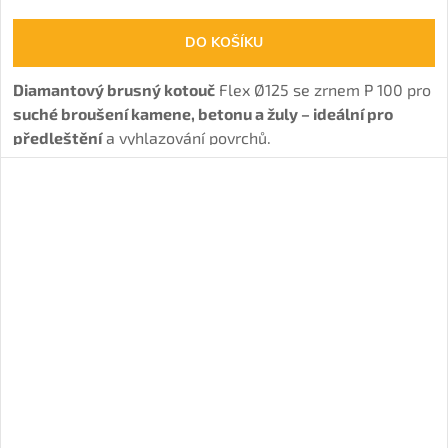
DO KOŠÍKU
Diamantový brusný kotouč
Flex Ø125 se zrnem P 100 pro
suché broušení kamene, betonu a žuly – ideální pro
předleštění
a vyhlazování povrchů.