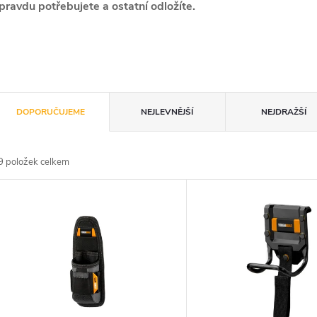
pravdu potřebujete a ostatní odložíte.
Ř
DOPORUČUJEME
NEJLEVNĚJŠÍ
NEJDRAŽŠÍ
a
9
položek celkem
z
V
e
ý
n
p