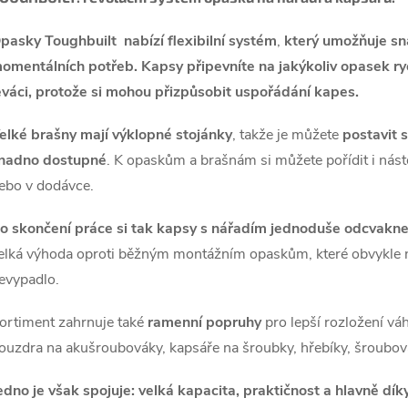
pasky Toughbuilt
nabízí flexibilní systém
,
který umožňuje sn
omentálních potřeb.
Kapsy připevníte na jakýkoliv opasek r
eváci, protože si mohou přizpůsobit uspořádání kapes.
elké brašny mají výklopné stojánky
, takže je můžete
postavit 
nadno dostupné
. K opaskům a brašnám si můžete pořídit i nást
ebo v dodávce.
o skončení práce si tak kapsy s nářadím jednoduše odcvaknet
elká výhoda oproti běžným montážním opaskům, které obvykle ne
evypadlo.
ortiment zahrnuje také
ramenní popruhy
pro lepší rozložení vá
ouzdra na akušroubováky, kapsáře na šroubky, hřebíky, šroubováky
edno je však spojuje: velká kapacita, praktičnost a hlavně dí