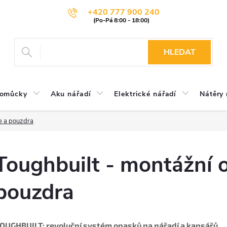
+420 777 900 240
HLEDAT
pomůcky
Aku nářadí
Elektrické nářadí
Nátěry 
e a pouzdra
Toughbuilt - montážní 
pouzdra
OUGHBUILT: revoluční systém opasků na nářadí a kapsářů.