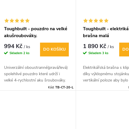
Toughbuilt - pouzdro na velké
Toughbuilt - elektrik
akušroubováky.
brašna malá
994 Kč
1 890 Kč
/ ks
/ ks
DO KOŠÍKU
DO
Skladem
2 ks
Skladem
3 ks
Univerzální oboustranné(pravá/levá)
Elektrikářská brašna s kli
spolehlivé pouzdro které udrží i
díky výklopnému stojánku
velké 4-rychlostní aku šroubováky.
vertikální poloze aby bylo
ruce. Součástí brašny je 
Kód:
TB-CT-20-L
popruh.