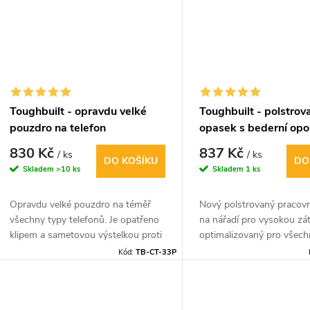
Toughbuilt - opravdu velké
Toughbuilt - polstrov
pouzdro na telefon
opasek s bederní opo
830 Kč
837 Kč
/ ks
/ ks
DO KOŠÍKU
DO
Skladem
>10 ks
Skladem
1 ks
Opravdu velké pouzdro na téměř
Nový polstrovaný pracov
všechny typy telefonů. Je opatřeno
na nářadí pro vysokou zá
klipem a sametovou výstelkou proti
optimalizovaný pro všec
poškrábání telefonu.
pouzdra s klipem ClipTec
Kód:
TB-CT-33P