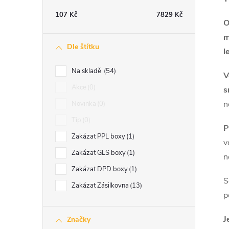
t
107
Kč
7829
Kč
O
r
m
Dle štítku
l
a
Na skladě
54
V
n
Akce
0
s
n
Novinka
0
n
Tip
0
P
í
Zakázat PPL boxy
1
v
Zakázat GLS boxy
1
n
p
Zakázat DPD boxy
1
S
a
Zakázat Zásilkovna
13
p
n
J
Značky