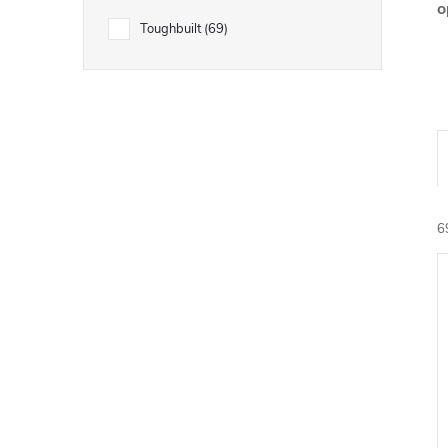
o
e
Toughbuilt
69
l
6
í
i