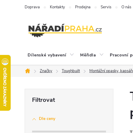
Přejít
Doprava
Kontakty
Prodejna
Servis
O nás
na
obsah
Dílenské vybavení
Měřidla
Pracovní 
Značky
Toughbuilt
Montážní opasky, kapsář
Domů
P
o
Dle ceny
s
T