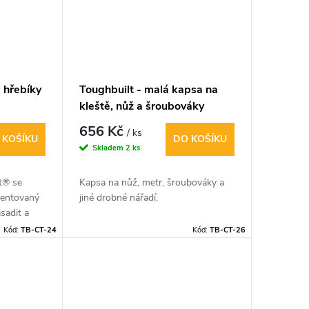
 hřebíky
Toughbuilt - malá kapsa na
kleště, nůž a šroubováky
656 Kč
/ ks
 KOŠÍKU
DO KOŠÍKU
Skladem
2 ks
t® se
Kapsa na nůž, metr, šroubováky a
tentovaný
jiné drobné nářadí.
sadit a
 to co je
Kód:
TB-CT-24
Kód:
TB-CT-26