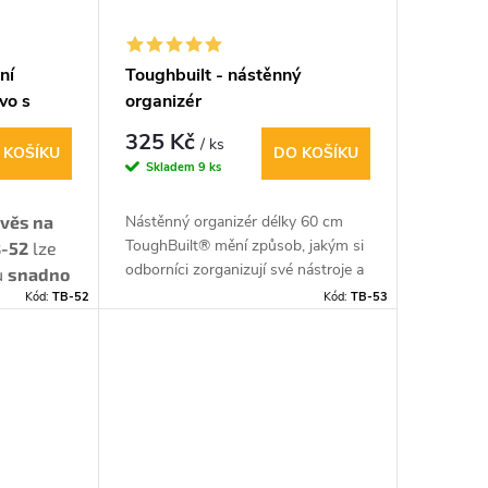
ní
Toughbuilt - nástěnný
vo s
organizér
325 Kč
/ ks
 KOŠÍKU
DO KOŠÍKU
Skladem
9 ks
ávěs na
Nástěnný organizér délky 60 cm
ToughBuilt® mění způsob, jakým si
B-52
lze
odborníci zorganizují své nástroje a
u
snadno
zásoby.
Připevněte na zeď, zadní
Kód:
TB-52
Kód:
TB-53
i
dveře dodávky nebo kamkoliv
ní brašny
potřebujete.
. Kladivo
ostatně,
mpletní