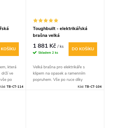
ářská
Toughbuilt - elektrikářská
brašna velká
1 881 Kč
/ ks
 KOŠÍKU
DO KOŠÍKU
Skladem
2 ks
pem, která
Velká brašna pro elektrikáře s
 drží ve
klipem na opasek a ramenním
 vše po
popruhem. Vše po ruce díky
ramenní
výklopnému stojánku který drží
Kód:
TB-CT-114
Kód:
TB-CT-104
brašnu ve vertikální poloze.