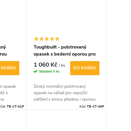
aný
Toughbuilt - polstrovaný
rou
opasek s bederní oporou pro
maximální zátěž
1 060 Kč
/ ks
 KOŠÍKU
DO KOŠÍKU
Skladem
5 ks
ní opasek
Široký montážní polstrovaný
těž a
opasek na nářadí pro nejvyšší
hna
zatížení s kovou přezkou i sponou
h ™.
včetně ocelových ok v zajišťovacím
Kód:
TB-CT-41P
Kód:
TB-CT-40P
pásku. Pohodlné široké bederní
polstrování. Pro obvod v pase 81
až 122cm.