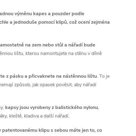
adnou výměnu kapes a pouzder podle
ychle a jednoduše pomocí klipů, což ocení zejména
samostatně na zem nebo stůl a nářadí bude
ěnnou lištu, kterou namontujete na stěnu v dílně
e z pásku a přicvaknete na nástěnnou lištu
. To je
mají způsob, jak opasek pověsit, aby nářadí
hy,
kapsy jsou vyrobeny z balistického nylonu
,
, kleště, kladiva a další nářadí.
ky patentovanému klipu s sebou máte jen to, co