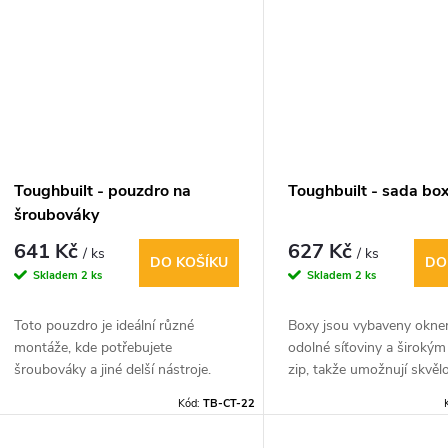
Toughbuilt - pouzdro na
Toughbuilt - sada bo
šroubováky
641 Kč
627 Kč
/ ks
/ ks
DO KOŠÍKU
DO
Skladem
2 ks
Skladem
2 ks
Toto pouzdro je ideální různé
Boxy jsou vybaveny okne
montáže, kde potřebujete
odolné síťoviny a širokým
šroubováky a jiné delší nástroje.
zip, takže umožnují skvěl
Nechybí kovová spona na svinovací
viditelnost a přístup. Dí
Kód:
TB-CT-22
metr.
se štítky je uspořádání s
Boxy jsou vyrobeny z ro