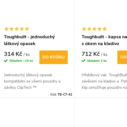
Toughbuilt - jednoduchý
Toughbuilt - kapsa na
látkový opasek
s okem na kladivo
314 Kč
712 Kč
/ ks
/ ks
DO KOŠÍKU
DO
Skladem
>10 ks
Skladem
3 ks
Jednoduchý látkový opasek
Hřebíkový vak ToughBuil
kompatibilní se všemi pouzdry a
závěsem na kladivo a Pa
závěsy ClipTech ™
klip umožňuje pouzdro na
odpojit, máte sebou pouze
Kód:
TB-CT-42
potřeba.