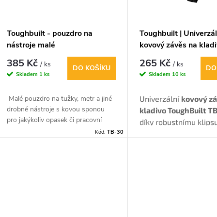
p
s
r
p
Toughbuilt - pouzdro na
Toughbuilt | Univerzál
o
nástroje malé
kovový závěs na kladi
r
páskem na kabel
385 Kč
265 Kč
/ ks
/ ks
d
DO KOŠÍKU
DO
Skladem
1 ks
Skladem
10 ks
o
u
Malé pouzdro na tužky, metr a jiné
Univerzální
kovový z
d
drobné nástroje s kovou sponou
kladivo ToughBuilt T
k
pro jakýkoliv opasek či pracovní
díky robustnímu klips
u
kalhoty.
Kód:
TB-30
připevnit k jakémukol
t
opasku
, kapse pracov
Zatím k dispozici pouze s kovou
k
nebo přímo za kalhoty
sponou !!!
ů
tak můžete nosit sam
t
nebo jako součást ko
výbavy.
ů