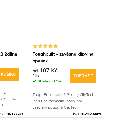
xů 2dílná
Toughbuilt - závěsné klipy na
opasek
107 Kč
od
 KOŠÍKU
ZOBRAZIT
/ ks
Skladem
>10 ks
m z
ToughBuilt- balení 3 kusy ClipTech
 víkem na
jsou upevňovacími body pro
ou
všechny pouzdra ClipTech.
ky okénkům
Patentované rozbočovače umožňují
Kód:
TB-192-A2
Kód:
TB-CT-150KS
nadné.
pouzdro ClipTech zavěsit téměř
bustních
kdekoli.