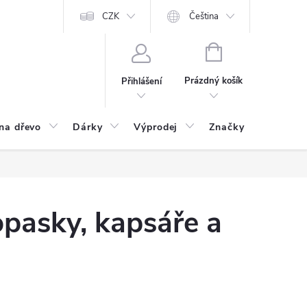
CZK
Čeština
NÁKUPNÍ
KOŠÍK
Prázdný košík
Přihlášení
na dřevo
Dárky
Výprodej
Značky
Postu
opasky, kapsáře a