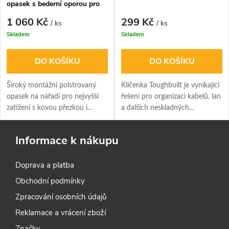
opasek s bederní oporou pro
maximální zátěž
1 060 Kč
299 Kč
/ ks
/ ks
Skladem
Skladem
DO KOŠÍKU
DO KOŠÍKU
Široký montážní polstrovaný
Klíčenka Toughbuilt je vynikající
opasek na nářadí pro nejvyšší
řešení pro organizaci kabelů, lan
zatížení s kovou přezkou i
a dalších neskladných
sponou včetně ocelových ok v
předmětů.
zajišťovacím pásku. Pohodlné
Informace k nákupu
široké bederní polstrování. Pro
obvod v pase 81 až 122cm.
Doprava a platba
Obchodní podmínky
Zpracování osobních údajů
Reklamace a vrácení zboží
Značky