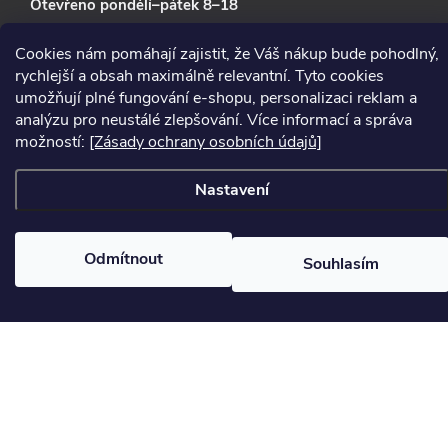
Otevřeno pondělí–pátek 8–18
Cookies nám pomáhají zajistit, že Váš nákup bude pohodlný,
Kontaktní údaje
rychlejší a obsah maximálně relevantní. Tyto cookies
umožňují plné fungování e-shopu, personalizaci reklam a
Prodejna
+420 777 900 240
analýzu pro neustálé zlepšování. Více informací a správa
Servis
+420 736 219 533
možností:
[Zásady ochrany osobních údajů]
info@naradipraha.cz
Nastavení
Kontaktní formulář
IČO 28179064
Odmítnout
DIČ CZ28179064
Souhlasím