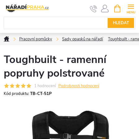
Přejít
NÁKUPNÍ
KOŠÍK
na
obsah
HLEDAT
Domů
Pracovní pomůcky
Sady opasků na nářadí
Toughbuilt - ram
Toughbuilt - ramenní
popruhy polstrované
1 hodnocení
Podrobnosti hodnocení
Kód produktu:
TB-CT-51P