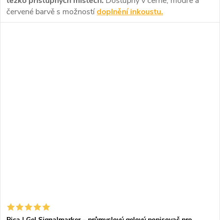
těžko přístupných místech.
Dostupný v černé, modré a
červené barvě s možností
doplnění inkoustu.
Pica | Gel Signalmarker – průmyslový gelový popisovač pro