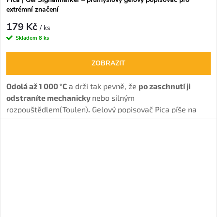
extrémní značení
179 Kč
/ ks
Skladem
8 ks
ZOBRAZIT
Odolá až 1 000 °C
a drží tak pevně, že
po zaschnutí ji
odstraníte mechanicky
nebo silným
rozpouštědlem(Toulen)
.
Gelový popisovač Pica píše na
kov, plast, sklo i mokré povrchy.