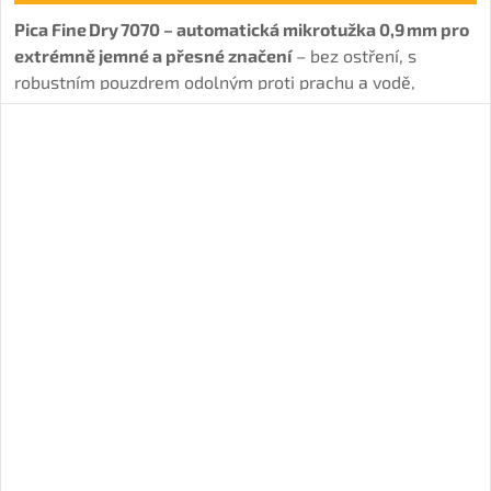
Pica Fine Dry 7070 – automatická mikrotužka 0,9 mm pro
extrémně jemné a přesné značení
– bez ostření, s
robustním pouzdrem odolným proti prachu a vodě,
praktická guma a 5 náhradních tuh. Přesně to, co
potřebuje každý profesionál i perfekcionista.