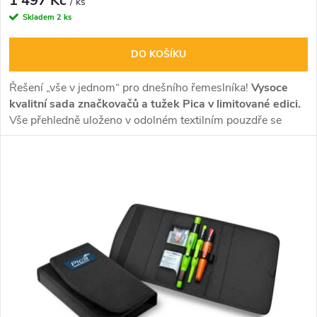
1 497 Kč
u
/ ks
Skladem
2 ks
k
k
DO KOŠÍKU
t
t
Řešení „vše v jednom“ pro dnešního řemeslníka!
Vysoce
ů
kvalitní sada značkovačů a tužek Pica v limitované edici.
ů
Vše přehledně uloženo v odolném textilním pouzdře se
suchým zipem a bezpečnostní pojistkou – ideální nejen pro
dílnu, ale i pro práci v terénu nebo jako hodnotný dárek.