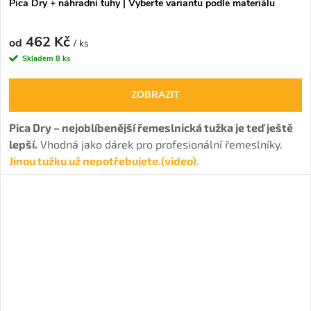
Pica Dry + náhradní tuhy | Vyberte variantu podle materiálu
462 Kč
od
/ ks
Skladem
8 ks
ZOBRAZIT
Pica Dry – nejoblíbenější řemeslnická tužka je teď ještě
lepší.
Vhodná jako dárek pro profesionální řemeslníky.
Jinou tužku už nepotřebujete.(video).
Každé balení je určené pro jiné použití ,
speciální
vyměnitelné tuhy umožňují
značení téměř na všechny
povrchy, bez ohledu na to, zda jsou suché nebo mokré,
lesklé nebo hrubé, zaprášené nebo mastné.