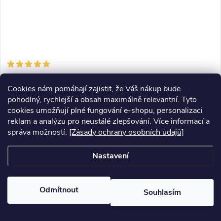
Pica Marker | Akční set 2× Pica Dry 3030 + tuhy 4020 + tesařské
tuhy 4050
Cookies nám pomáhají zajistit, že Váš nákup bude
pohodlný, rychlejší a obsah maximálně relevantní. Tyto
799 Kč
/ ks
cookies umožňují plné fungování e-shopu, personalizaci
Skladem
7 ks
reklam a analýzu pro neustálé zlepšování. Více informací a
správa možností:
[Zásady ochrany osobních údajů]
DO KOŠÍKU
Nastavení
Značte na mokré, mastné i zaprášené povrchy.
Set
obsahuje 2× Pica Dry 3030, tuhy 4020 (mix barev) a tuhy
4050 tvrdosti H pro přesné značení dřeva.
Odmítnout
Souhlasím