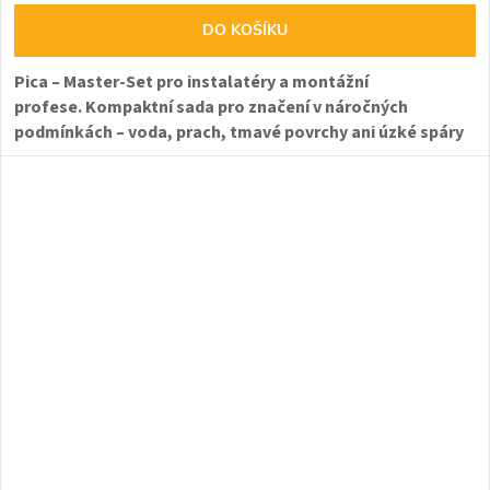
DO KOŠÍKU
Pica – Master-Set pro instalatéry a montážní
profese.
Kompaktní sada pro značení v náročných
podmínkách – voda, prach, tmavé povrchy ani úzké spáry
nejsou problém.
Limitovaná edice sady
Pica Master
je
navržena pro každého, kdo pracuje v náročném prostředí –
instalatéry, obkladače, elektrikáře, zámečníky a další
řemeslníky. Vše je přehledně uloženo v pevném pouzdře,
ideálním pro práci v terénu i dílně.