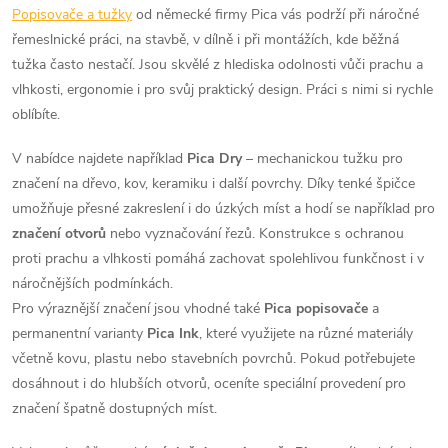
Popisovače a tužky
od německé firmy Pica vás podrží při náročné
řemeslnické práci, na stavbě, v dílně i při montážích, kde běžná
tužka často nestačí. Jsou skvělé z hlediska odolnosti vůči prachu a
vlhkosti, ergonomie i pro svůj praktický design. Práci s nimi si rychle
oblíbíte.
V nabídce najdete například
Pica Dry
– mechanickou tužku pro
značení na dřevo, kov, keramiku i další povrchy. Díky tenké špičce
umožňuje přesné zakreslení i do úzkých míst a hodí se například pro
značení otvorů
nebo vyznačování řezů. Konstrukce s ochranou
proti prachu a vlhkosti pomáhá zachovat spolehlivou funkčnost i v
náročnějších podmínkách.
Pro výraznější značení jsou vhodné také
Pica popisovače
a
permanentní varianty
Pica Ink
, které využijete na různé materiály
včetně kovu, plastu nebo stavebních povrchů. Pokud potřebujete
dosáhnout i do hlubších otvorů, oceníte speciální provedení pro
značení špatně dostupných míst.