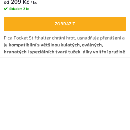
209 Kč
od
/ ks
Skladem
2 ks
ZOBRAZIT
Pica Pocket Stifthalter chrání hrot, usnadňuje přenášení a
je
kompatibilní s většinou kulatých, oválných,
hranatých i speciálních tvarů tužek,
díky vnitřní pružině
udrží i ty nejmenší pahýly (špačky).