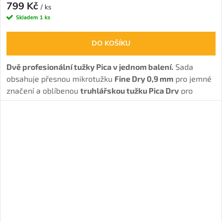
799 Kč
/ ks
Skladem
1 ks
DO KOŠÍKU
Dvě profesionální tužky Pica v jednom balení.
Sada
obsahuje přesnou mikrotužku
Fine Dry 0,9 mm
pro jemné
značení a oblíbenou
truhlářskou tužku Pica Dry
pro
univerzální použití na stavbě, v dílně i při montážích.