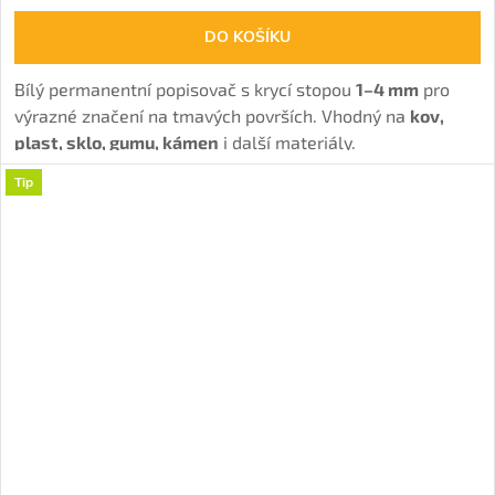
DO KOŠÍKU
Bílý permanentní popisovač s krycí stopou
1–4 mm
pro
výrazné značení na tmavých površích. Vhodný na
kov,
plast, sklo, gumu, kámen
i další materiály.
Tip