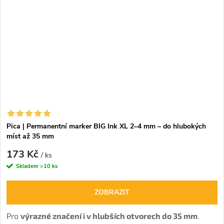
Pica | Permanentní marker BIG Ink XL 2–4 mm – do hlubokých
míst až 35 mm
173 Kč
/ ks
Skladem
>10 ks
ZOBRAZIT
Pro
výrazné značení i v hlubších otvorech do 35 mm
.