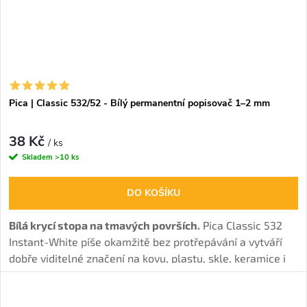
Pica | Classic 532/52 - Bílý permanentní popisovač 1–2 mm
38 Kč
/ ks
Skladem
>10 ks
DO KOŠÍKU
Bílá krycí stopa na tmavých površích.
Pica Classic 532
Instant-White píše okamžitě bez protřepávání a vytváří
dobře viditelné značení na kovu, plastu, skle, keramice i
kabelech. Šířka stopy 1–2 mm.