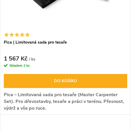
Pica | Limitovaná sada pro tesaře
1 567 Kč
/ ks
Skladem
2 ks
DO KOŠÍKU
Pica – Limitovaná sada pro tesaře (Master Carpenter
Set). P
ro dřevostavby, tesaře a práci v terénu. Přesnost,
výdrž a vše po ruce.
Limitovaná edice sady
Pica Master Carpenter Set
je
určena pro náročné značení na hrubém i opracovaném
dřevě. Kombinuje oblíbenou
tesařskou tužku Pica BIG Dry