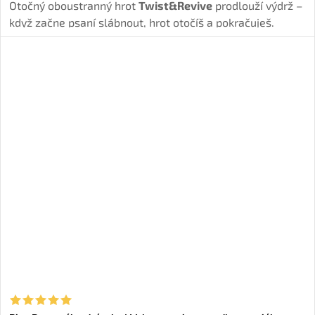
Otočný oboustranný hrot
Twist&Revive
prodlouží výdrž –
když začne psaní slábnout, hrot otočíš a pokračuješ.