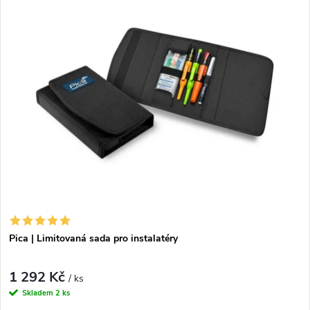
s odolnou
truhlářskou versatilkou Pica-Dry®
, doplněné o
barevné i grafitové náplně.
Pica | Limitovaná sada pro instalatéry
1 292 Kč
/ ks
Skladem
2 ks