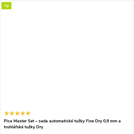
hraně) a k tomu balení náhradních tuh
6045
v červené,
Tip
černé a bílé.
Pica Master Set – sada automatické tužky Fine Dry 0,9 mm a
truhlářské tužky Dry