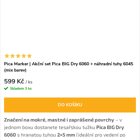
Pica Marker | Akční set Pica BIG Dry 6060 + náhradní tuhy 6045
(mix barev)
599 Kč
/ ks
Skladem
3 ks
DO KOŠÍKU
Značení na mokré, mastné i zaprášené povrchy
– v
jednom boxu dostanete tesařskou tužku
Pica BIG Dry
6060
s hranatou tuhou
2×5 mm
(ideální pro vedení po