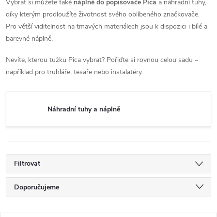
Vybrat si můžete také
náplně do popisovače Pica
a náhradní tuhy,
díky kterým prodloužíte životnost svého oblíbeného značkovače.
Pro větší viditelnost na tmavých materiálech jsou k dispozici i bílé a
barevné náplně.
Nevíte, kterou tužku Pica vybrat? Pořiďte si rovnou celou sadu –
například pro truhláře, tesaře nebo instalatéry.
Náhradní tuhy a náplně
Filtrovat
Ř
Doporučujeme
a
Nejlevnější