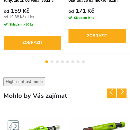
tuhy: žlutá, červená, šedá a
obkladače na mokré řezání
mix těchto barev
159 Kč
171 Kč
od
od
Měrná
od 19,88 Kč / 1 ks
Skladem
9 ks
cena:
Skladem
>10 ks
ZOBRAZIT
ZOBRAZIT
High-contrast mode
Mohlo by Vás zajímat