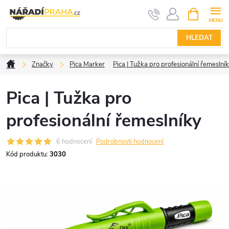
Přejít
NÁKUPNÍ
KOŠÍK
na
obsah
HLEDAT
Domů
Značky
Pica Marker
Pica | Tužka pro profesionální řemeslní
Pica | Tužka pro
profesionální řemeslníky
6 hodnocení
Podrobnosti hodnocení
Kód produktu:
3030