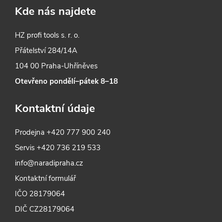
Kde nás najdete
HZ profi tools s. r. o.
Přátelství 284/14A
104 00 Praha-Uhříněves
Otevřeno pondělí–pátek 8–18
Kontaktní údaje
Prodejna
+420 777 900 240
Servis
+420 736 219 533
info@naradipraha.cz
Kontaktní formulář
IČO 28179064
DIČ CZ28179064