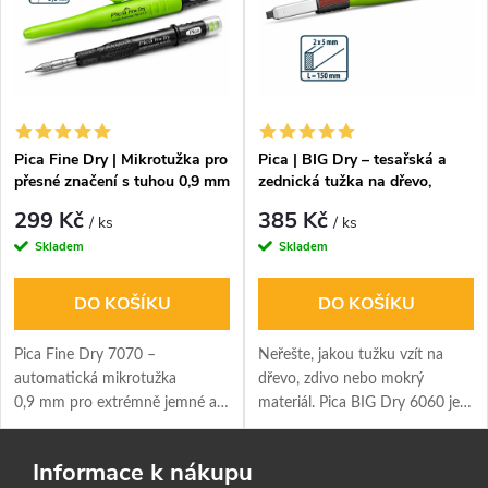
Pica Fine Dry | Mikrotužka pro
Pica | BIG Dry – tesařská a
přesné značení s tuhou 0,9 mm
zednická tužka na dřevo,
beton i mokré materiály
299 Kč
385 Kč
/ ks
/ ks
Skladem
Skladem
DO KOŠÍKU
DO KOŠÍKU
Pica Fine Dry 7070 –
Neřešte, jakou tužku vzít na
automatická mikrotužka
dřevo, zdivo nebo mokrý
0,9 mm pro extrémně jemné a
materiál. Pica BIG Dry 6060 je
přesné značení – bez ostření, s
jedna značkovací tužka pro více
robustním pouzdrem odolným
povrchů – stačí jen vyměnit
Informace k nákupu
proti prachu a vodě, praktická
tuhu podle materiálu.