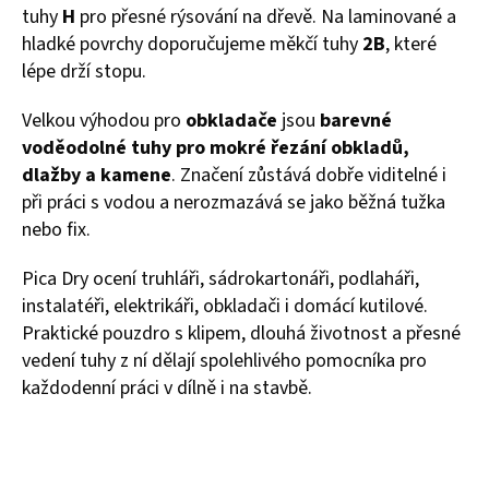
tuhy
H
pro přesné rýsování na dřevě. Na laminované a
hladké povrchy doporučujeme měkčí tuhy
2B
, které
lépe drží stopu.
Velkou výhodou pro
obkladače
jsou
barevné
voděodolné tuhy pro mokré řezání obkladů,
dlažby a kamene
. Značení zůstává dobře viditelné i
při práci s vodou a nerozmazává se jako běžná tužka
nebo fix.
Pica Dry ocení truhláři, sádrokartonáři, podlaháři,
instalatéři, elektrikáři, obkladači i domácí kutilové.
Praktické pouzdro s klipem, dlouhá životnost a přesné
vedení tuhy z ní dělají spolehlivého pomocníka pro
každodenní práci v dílně i na stavbě.