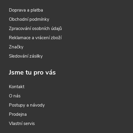
guma a 5 náhradních tuh.
Doprava a platba
Přesně to, co potřebuje každý
profesionál i perfekcionista.
Obchodní podmínky
Zpracování osobních údajů
Reklamace a vrácení zboží
Značky
Sledování zásilky
Jsme tu pro vás
Kontakt
O nás
Postupy a návody
Prodejna
Vlastní servis