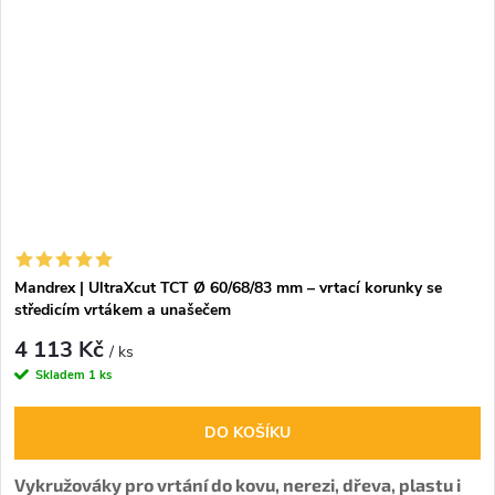
Mandrex | UltraXcut TCT Ø 60/68/83 mm – vrtací korunky se
středicím vrtákem a unašečem
4 113 Kč
/ ks
Skladem
1 ks
DO KOŠÍKU
Vykružováky pro vrtání do kovu, nerezi, dřeva, plastu i