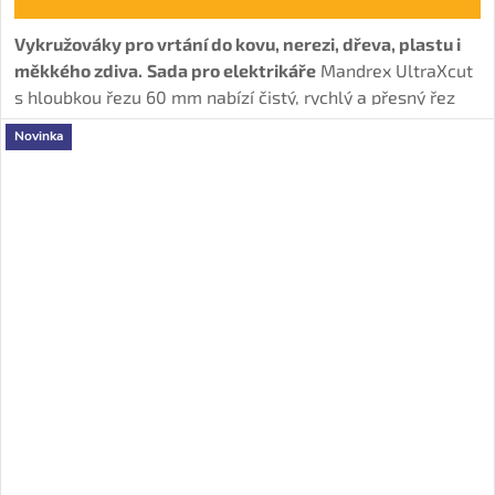
Vykružováky pro vrtání do kovu, nerezi, dřeva, plastu i
měkkého zdiva.
Sada pro elektrikáře
Mandrex UltraXcut
s hloubkou řezu 60 mm nabízí čistý, rychlý a přesný řez
včetně unašeče s HHS vrtákem + TCT vrták zdiva.
Novinka