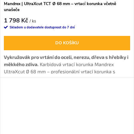
Mandrex | UltraXcut TCT Ø 68 mm – vrtací korunka včetně
unašeče
1 798 Kč
/ ks
Skladem u dodavatele dostupnost do 7 dní
DO KOŠÍKU
Vykružovák pro vrtání do oceli, nerezu, dřeva s hřebíky i
měkkého zdiva.
Karbidová vrtací korunka Mandrex
UltraXcut Ø 68 mm – profesionální vrtací korunka s
unašečem.