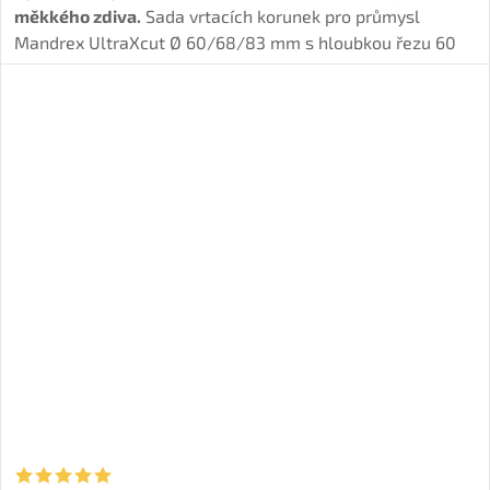
měkkého zdiva.
Sada vrtacích korunek pro průmysl
Mandrex UltraXcut Ø 60/68/83 mm s hloubkou řezu 60
mm nabízí
čistý, rychlý a přesný řez.