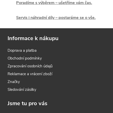
Poradíme s výběrem – ušetříme vám čas.
a
c
Servis i náhradní díly – postaráme se o vše.
í
p
Informace k nákupu
r
Doprava a platba
v
Obchodní podmínky
k
Zpracování osobních údajů
y
Reklamace a vrácení zboží
Značky
v
Sledování zásilky
ý
Jsme tu pro vás
p