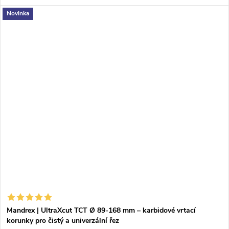
vrtací korunka s unašečem.
Novinka
Mandrex | UltraXcut TCT Ø 89-168 mm – karbidové vrtací
korunky pro čistý a univerzální řez