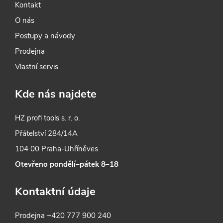
i
Kontakt
O nás
s
Postupy a návody
u
Prodejna
Vlastní servis
Kde nás najdete
HZ profi tools s. r. o.
Přátelství 284/14A
104 00 Praha-Uhříněves
Otevřeno pondělí–pátek 8–18
Kontaktní údaje
Prodejna
+420 777 900 240