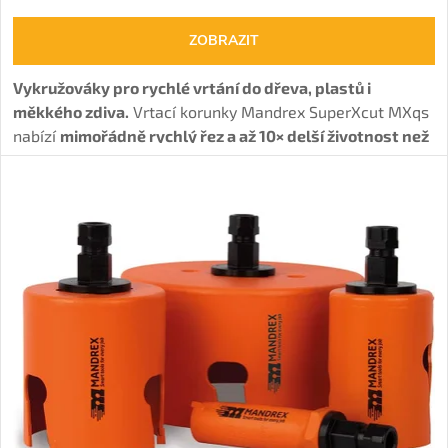
ZOBRAZIT
Vykružováky pro rychlé vrtání do dřeva, plastů i
měkkého zdiva.
Vrtací korunky Mandrex SuperXcut MXqs
nabízí
mimořádně rychlý řez a až 10× delší životnost než
Bi-Metal děrovky.