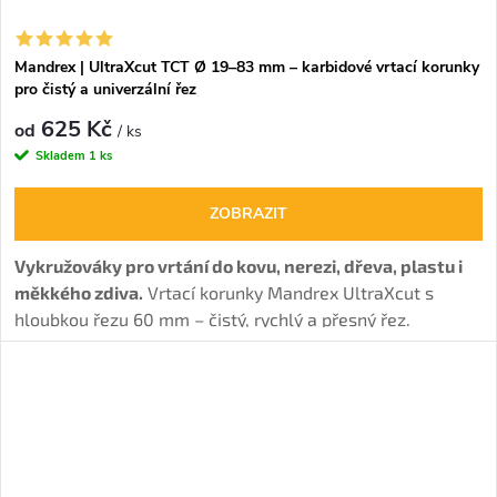
Mandrex | UltraXcut TCT Ø 19–83 mm – karbidové vrtací korunky
pro čistý a univerzální řez
625 Kč
od
/ ks
Skladem
1 ks
ZOBRAZIT
Vykružováky pro vrtání do kovu, nerezi, dřeva, plastu i
měkkého zdiva.
Vrtací korunky Mandrex UltraXcut s
hloubkou řezu 60 mm – čistý, rychlý a přesný řez.