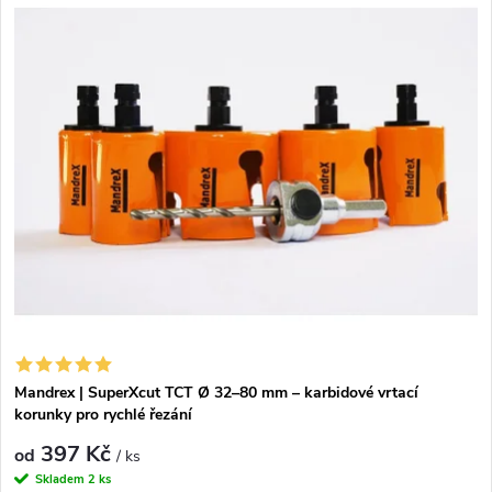
Mandrex | SuperXcut TCT Ø 32–80 mm – karbidové vrtací
korunky pro rychlé řezání
397 Kč
od
/ ks
Skladem
2 ks