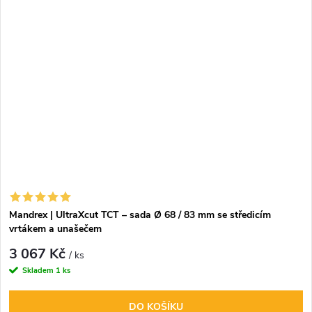
Mandrex | UltraXcut TCT – sada Ø 68 / 83 mm se středicím
vrtákem a unašečem
3 067 Kč
/ ks
Skladem
1 ks
DO KOŠÍKU