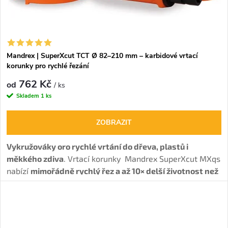
Mandrex | SuperXcut TCT Ø 82–210 mm – karbidové vrtací
korunky pro rychlé řezání
762 Kč
od
/ ks
Skladem
1 ks
ZOBRAZIT
Vykružováky oro rychlé vrtání do dřeva, plastů i
měkkého zdiva
. Vrtací korunky Mandrex SuperXcut MXqs
nabízí
mimořádně rychlý řez a až 10× delší životnost než
Bi-Metal děrovky.