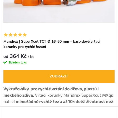
p
p
r
r
o
o
d
Mandrex | SuperXcut TCT Ø 16–30 mm – karbidové vrtací
d
korunky pro rychlé řezání
u
364 Kč
u
od
/ ks
Skladem
1 ks
k
k
ZOBRAZIT
t
t
Vykružováky pro rychlé vrtání do dřeva, plastů i
ů
měkkého zdiva.
Vrtací korunky Mandrex SuperXcut MXqs
ů
nabízí
mimořádně rychlý řez a až 10× delší životnost než
Bi-Metal děrovky.