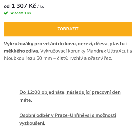
1 307 Kč
od
/ ks
Skladem
1 ks
ZOBRAZIT
Vykružováky pro vrtání do kovu, nerezi, dřeva, plastu i
měkkého zdiva.
Vykružovací korunky Mandrex UltraXcut s
hloubkou řezu 60 mm – čistý, rychlý a přesný řez.
O
v
Do 12:00 objednáte, následující pracovní den
máte.
l
á
Osobní odběr v Praze-Uhříněvsi s možností
vyzkoušení.
d