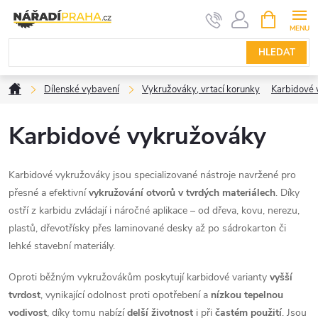
Přejít
NÁKUPNÍ
KOŠÍK
na
obsah
HLEDAT
Domů
Dílenské vybavení
Vykružováky, vrtací korunky
Karbidové 
Karbidové vykružováky
Karbidové vykružováky jsou specializované nástroje navržené pro
přesné a efektivní
vykružování otvorů v tvrdých materiálech
. Díky
ostří z karbidu zvládají i náročné aplikace – od dřeva, kovu, nerezu,
plastů, dřevotřísky přes laminované desky až po sádrokarton či
lehké stavební materiály.
Oproti běžným vykružovákům poskytují karbidové varianty
vyšší
tvrdost
, vynikající odolnost proti opotřebení a
nízkou tepelnou
vodivost
, díky tomu nabízí
delší životnost
i při
častém použití
. Jsou