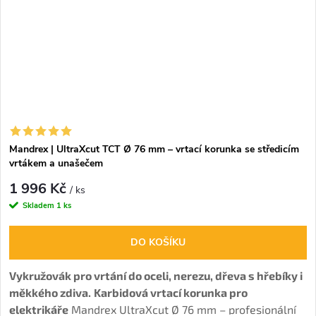
Mandrex | UltraXcut TCT Ø 76 mm – vrtací korunka se středicím
vrtákem a unašečem
1 996 Kč
/ ks
Skladem
1 ks
DO KOŠÍKU
Vykružovák pro vrtání do oceli, nerezu, dřeva s hřebíky i
měkkého zdiva.
Karbidová vrtací korunka pro
elektrikáře
Mandrex UltraXcut Ø 76 mm – profesionální