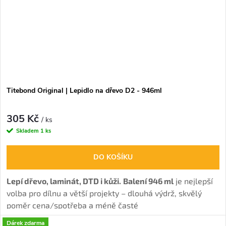
Titebond Original | Lepidlo na dřevo D2 - 946ml
305 Kč
/ ks
Skladem
1 ks
DO KOŠÍKU
Lepí dřevo, laminát, DTD i kůži.
Balení 946 ml
je nejlepší
volba pro dílnu a větší projekty – dlouhá výdrž, skvělý
poměr cena/spotřeba a méně časté
doplňování. Nejoblíbenější disperzní lepidlo pro
Dárek zdarma