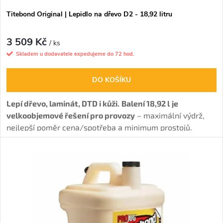
o
d
Titebond Original | Lepidlo na dřevo D2 - 18,92 litru
d
u
3 509 Kč
u
/ ks
Skladem u dodavatele expedujeme do 72 hod.
k
k
DO KOŠÍKU
t
t
Lepí dřevo, laminát, DTD i kůži.
Balení 18,92 l
je
ů
velkoobjemové řešení pro provozy
– maximální výdrž,
ů
nejlepší poměr cena/spotřeba a minimum prostojů.
Nejoblíbenější disperzní lepidlo pro interiérové spoje s
vysokou pevností.