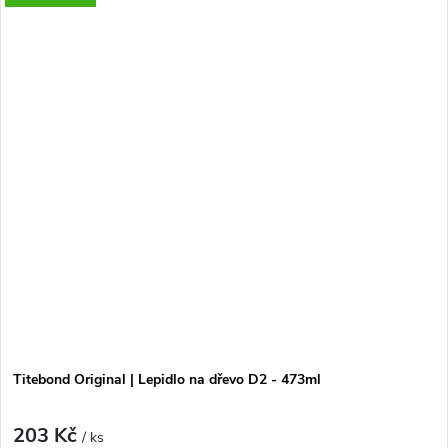
interiérové spoje s vysokou pevností.
Titebond Original | Lepidlo na dřevo D2 - 473ml
203 Kč
/ ks