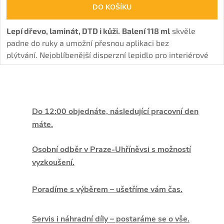
DO KOŠÍKU
Lepí dřevo, laminát, DTD i kůži.
Balení 118 ml
skvěle
padne do ruky a umožní přesnou aplikaci bez
plýtvání. Nejoblíbenější disperzní lepidlo pro interiérové
spoje s vysokou pevností.
O
v
Do 12:00 objednáte, následující pracovní den
máte.
l
á
Osobní odběr v Praze-Uhříněvsi s možností
vyzkoušení.
d
Poradíme s výběrem – ušetříme vám čas.
a
c
Servis i náhradní díly – postaráme se o vše.