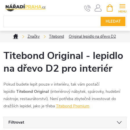
Přejít
NÁKUPNÍ
KOŠÍK
na
obsah
HLEDAT
Domů
Značky
Titebond
Original lepidlo na dřevo D2
Titebond Original - lepidlo
na dřevo D2 pro interiér
Pokud budete lepit pouze v interiéru, tak vám postačí
lepidlo
Titebond Original
(interiérový nábytek, spárovky, hudební
nástroje, restaurátorství). Není potřeba zbytečně investovat do
dražších lepidel, jako je třeba
Titebond Premium
Filtrovat