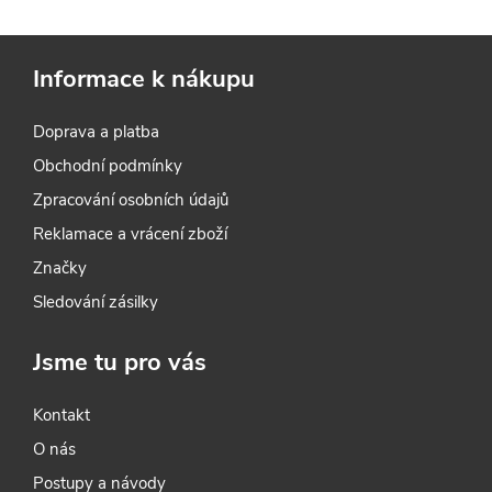
í
p
Informace k nákupu
r
Doprava a platba
v
Obchodní podmínky
k
Zpracování osobních údajů
y
Reklamace a vrácení zboží
Značky
v
Sledování zásilky
ý
Jsme tu pro vás
p
i
Kontakt
O nás
s
Postupy a návody