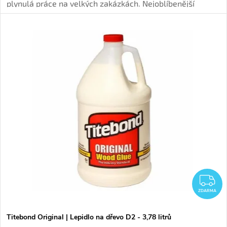
plynulá práce na velkých zakázkách. Nejoblíbenější
disperzní lepidlo pro interiérové spoje s vysokou
počáteční pevností.
Z
ZDARMA
Titebond Original | Lepidlo na dřevo D2 - 3,78 litrů