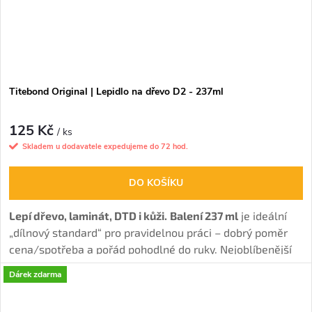
Titebond Original | Lepidlo na dřevo D2 - 237ml
125 Kč
/ ks
Skladem u dodavatele expedujeme do 72 hod.
DO KOŠÍKU
Lepí dřevo, laminát, DTD i kůži.
Balení 237 ml
je ideální
„dílnový standard“ pro pravidelnou práci – dobrý poměr
cena/spotřeba a pořád pohodlné do ruky. Nejoblíbenější
disperzní lepidlo pro interiérové spoje s vysokou pevností.
Dárek zdarma