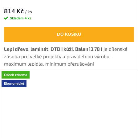
814 Kč
/ ks
Skladem
4 ks
DO KOŠÍKU
Lepí dřevo, laminát, DTD i kůži.
Balení 3,78 l
je dílenská
zásoba pro velké projekty a pravidelnou výrobu –
maximum lepidla, minimum přerušování
práce. Nejoblíbenější disperzní lepidlo pro interiérové
Dárek zdarma
spoje s vysokou pevností.
Ekonomické