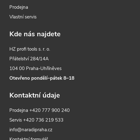
u
Prodejna
Vlastní servis
Kde nás najdete
HZ profi tools s. r. o.
Přátelství 284/14A
104 00 Praha-Uhříněves
Otevřeno pondělí–pátek 8–18
Kontaktní údaje
Prodejna
+420 777 900 240
Servis
+420 736 219 533
info@naradipraha.cz
Kontaktní formulář