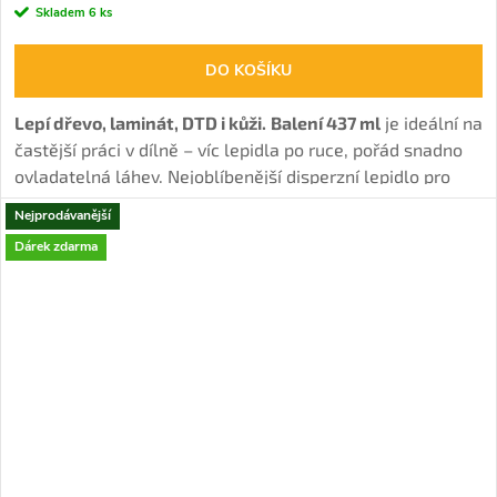
Skladem
6 ks
DO KOŠÍKU
Lepí dřevo, laminát, DTD i kůži.
Balení 437 ml
je ideální na
častější práci v dílně – víc lepidla po ruce, pořád snadno
ovladatelná láhev. Nejoblíbenější disperzní lepidlo pro
interiérové spoje s vysokou pevností.
Nejprodávanější
Dárek zdarma