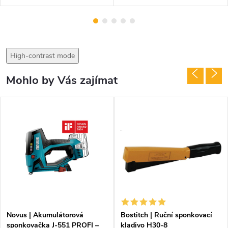
High-contrast mode
Mohlo by Vás zajímat
DARMA
Novus | Akumulátorová
Bostitch | Ruční sponkovací
sponkovačka J-551 PROFI –
kladivo H30-8