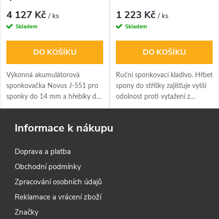
CAS 18V systém
4 127 Kč
1 223 Kč
/ ks
/ ks
Skladem
Skladem
DO KOŠÍKU
DO KOŠÍKU
Výkonná akumulátorová
Ruční sponkovací kladivo. Hřbet
sponkovačka Novus J-551 pro
spony do stříšky zajišťuje vyšší
sponky do 14 mm a hřebíky do
odolnost proti vytažení z
16 mm. Funkce rychlé palby (3
materiálu.
výstřely/s), kompatibilní s
Informace k nákupu
partnery CAS (Cordless Alliance
System). Pro náročné použití na
Doprava a platba
stavbě i v dílně.
Obchodní podmínky
Zpracování osobních údajů
Reklamace a vrácení zboží
Značky