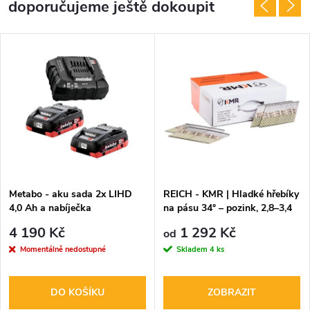
doporučujeme ještě dokoupit
Metabo - aku sada 2x LIHD
REICH - KMR | Hladké hřebíky
4,0 Ah a nabíječka
na pásu 34° – pozink, 2,8–3,4
mm, délky 50–100 mm
4 190 Kč
1 292 Kč
od
Momentálně nedostupné
Skladem
4 ks
DO KOŠÍKU
ZOBRAZIT