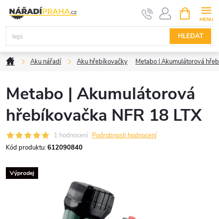
Přejít
NÁKUPNÍ
KOŠÍK
na
obsah
HLEDAT
Domů
Aku nářadí
Aku hřebíkovačky
Metabo | Akumulátorová hře
Metabo | Akumulátorová
hřebíkovačka NFR 18 LTX
1 hodnocení
Podrobnosti hodnocení
Kód produktu:
612090840
Výprodej