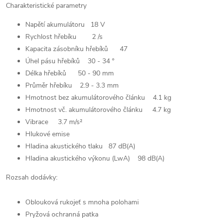
Charakteristické parametry
Napětí akumulátoru 18 V
Rychlost hřebíku 2 /s
Kapacita zásobníku hřebíků 47
Úhel pásu hřebíků 30 - 34 °
Délka hřebíků 50 - 90 mm
Průměr hřebíku 2.9 - 3.3 mm
Hmotnost bez akumulátorového článku 4.1 kg
Hmotnost vč. akumulátorového článku 4.7 kg
Vibrace 3.7 m/s²
Hlukové emise
Hladina akustického tlaku 87 dB(A)
Hladina akustického výkonu (LwA) 98 dB(A)
Rozsah dodávky:
Oblouková rukojeť s mnoha polohami
Pryžová ochranná patka