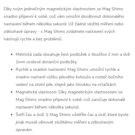
Díky svým jedinečným magnetickým vlastnostem se Mag Shims
snadno připevní k sobě, což vám umožní dosáhnout dokonalého
nastavení během několika sekund. Už žádné složité měření nebo
zdlouhavé úpravy - s Mag Shims zvládnete nastavení svých
nástrojů rychle a bez problémů.
Metrická sada obsahuje šest podložek o tloušťce 2 mm a dvě
1mm ocelové distanční podložky.
Rychlé a snadné nastavení: Mag Shims umožní rychle a
snadno nastavit výšku pilového kotouče a rozteč bočního
vedení na stolní pile, stejně jako hloubku na vrtačkách.
Magnetické vlastnosti: Díky magnetickým vlastnostem se
Mag Shims snadno připevní k sobě, což zaručuje dokonalé
nastavení během několika sekund.
Šetří čas a úsilí: S Mag Shims ušetříte čas a úsilí, které byste
jinak museli věnovat složitému měření a zdlouhavým
úpravám.