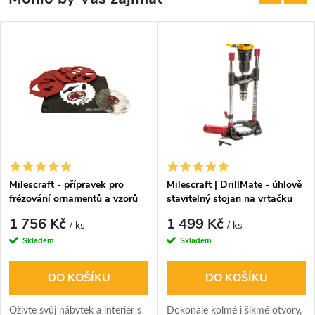
Milescraft - přípravek pro
Milescraft | DrillMate - úhlově
frézování ornamentů a vzorů
stavitelný stojan na vrtačku
1 756 Kč
1 499 Kč
/ ks
/ ks
Skladem
Skladem
DO KOŠÍKU
DO KOŠÍKU
Oživte svůj nábytek a interiér s
Dokonale kolmé i šikmé otvory,