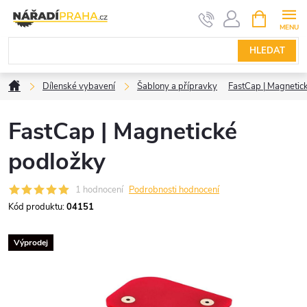
Přejít
NÁKUPNÍ
KOŠÍK
na
obsah
HLEDAT
Domů
Dílenské vybavení
Šablony a přípravky
FastCap | Magnetic
FastCap | Magnetické
podložky
1 hodnocení
Podrobnosti hodnocení
Kód produktu:
04151
Výprodej