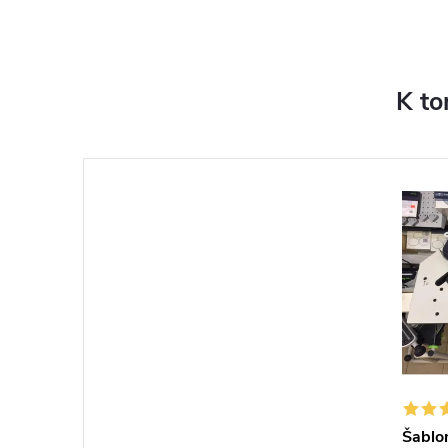
K to
Šablo