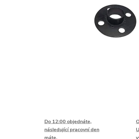
Do 12:00 objednáte,
O
následující pracovní den
U
máte.
v