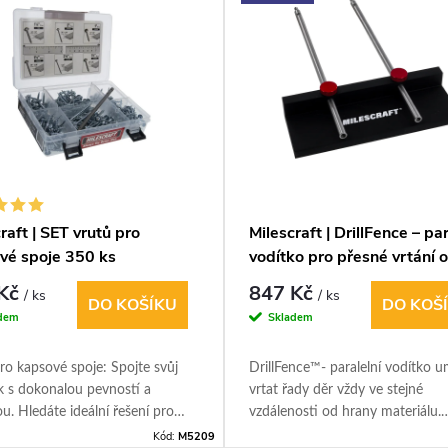
raft | SET vrutů pro
Milescraft | DrillFence – par
vé spoje 350 ks
vodítko pro přesné vrtání 
hrany
 Kč
847 Kč
/ ks
/ ks
DO KOŠÍKU
DO KOŠ
dem
Skladem
ro kapsové spoje: Spojte svůj
DrillFence™- paralelní vodítko 
k s dokonalou pevností a
vrtat řady děr vždy ve stejné
tou. Hledáte ideální řešení pro
vzdálenosti od hrany materiálu.
ní dřevěných obrobků, které je
Celokovový doraz stabilizuje vrta
Kód:
M5209