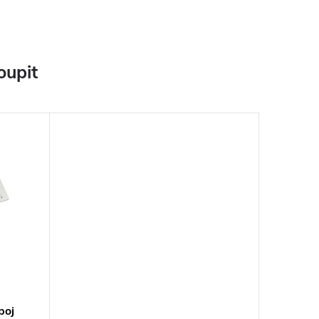
oupit
poj