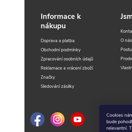
inožem
rychlé,
otupení
pevnost
Informace k
Jsm
tku a
přesně 
m řezu.
pozink
nákupu
Torx® 
Konta
uchytit
O ná
Doprava a platba
zajistit
Postu
Obchodní podmínky
Prode
Zpracování osobních údajů
Vlastn
Reklamace a vrácení zboží
Značky
Sledování zásilky
Cookies nám
bude pohodl
relevantní. 