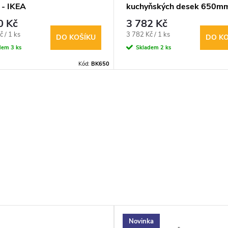
 - IKEA
kuchyňských desek 650m
0 Kč
3 782 Kč
Měrná
 / 1 ks
3 782 Kč / 1 ks
DO KOŠÍKU
DO KO
cena:
dem
3 ks
Skladem
2 ks
Kód:
BK650
Novinka