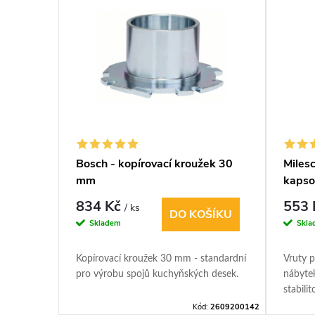
ávací
Bosch - kopírovací kroužek 30
Milesc
stopka
mm
kapso
834 Kč
553
/ ks
DO KOŠÍKU
IT
Skladem
Skla
 i
Kopírovací kroužek 30 mm - standardní
Vruty p
 MDF –
pro výrobu spojů kuchyňských desek.
nábyte
roušení.
stabili
ová
spojová
d:
F04108081
Kód:
2609200142