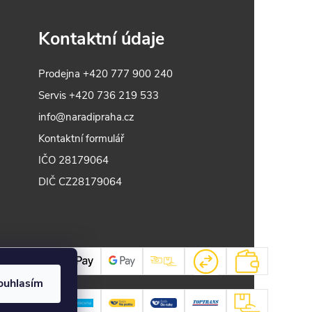
e
rychlé, snadné a poskytuje výjimečnou
pevnost? Vruty pro kapsové spoje jsou
Kontaktní údaje
přesně to, co potřebujete! Tyto
pozinkované samořezné šrouby T20
Torx® Star vám umožní bezpečně
Prodejna
+420 777 900 240
uchytit vaše dřevěné konstrukce a
Servis
+420 736 219 533
zajistit jejich dlouhou životnost.
info@naradipraha.cz
Kontaktní formulář
IČO 28179064
DIČ CZ28179064
ouhlasím