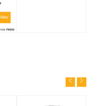
m
ŠÍKU
Kód:
FK650