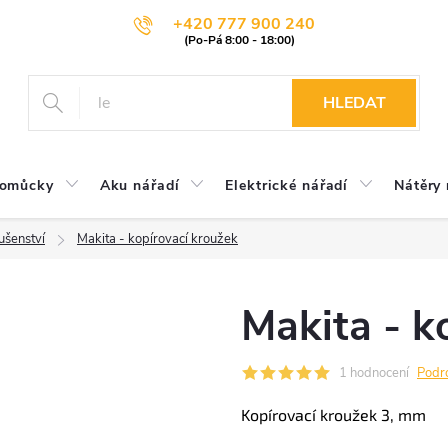
+420 777 900 240
HLEDAT
pomůcky
Aku nářadí
Elektrické nářadí
Nátěry 
lušenství
Makita - kopírovací kroužek
Makita - k
1 hodnocení
Podr
Kopírovací kroužek 3, mm