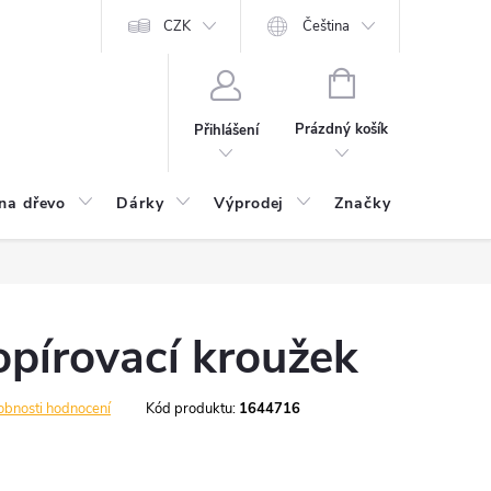
CZK
Čeština
NÁKUPNÍ
KOŠÍK
Prázdný košík
Přihlášení
na dřevo
Dárky
Výprodej
Značky
Postu
opírovací kroužek
obnosti hodnocení
Kód produktu:
1644716