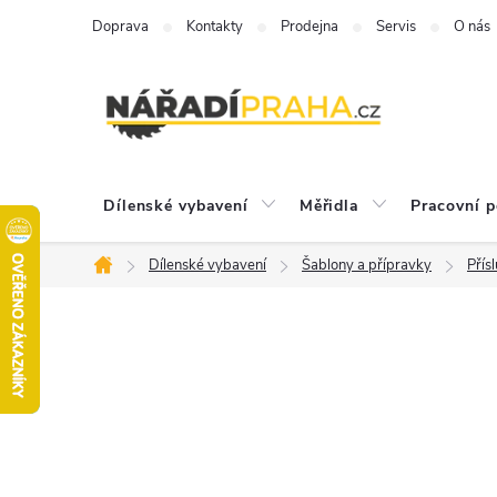
Přejít
Doprava
Kontakty
Prodejna
Servis
O nás
na
obsah
Dílenské vybavení
Měřidla
Pracovní 
Dílenské vybavení
Šablony a přípravky
Přís
Domů