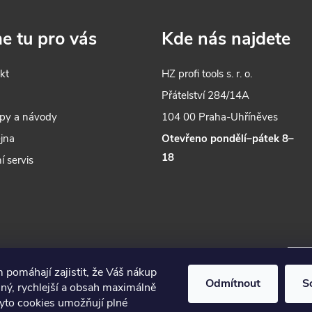
 snadné a poskytuje výjimečnou
stojan DrillMatePRO™ a zajišťuj
? Vruty pro kapsové spoje jsou
konzistentní přesnost.
e tu pro vás
Kde nás najdete
to, co potřebujete! Tyto
ované samořezné šrouby T20
Star vám umožní bezpečně
kt
HZ profi tools s. r. o.
 vaše dřevěné konstrukce a
s
Přátelství 284/14A
 jejich dlouhou životnost.
py a návody
104 00 Praha-Uhříněves
jna
Otevřeno pondělí–pátek 8–
18
í servis
 pomáhají zajistit, že Váš nákup
Odmítnout
S
ný, rychlejší a obsah maximálně
Tyto cookies umožňují plné