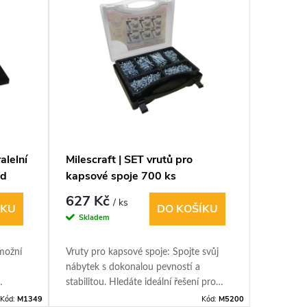
alelní
Milescraft | SET vrutů pro
Festool
od
kapsové spoje 700 ks
627 Kč
568 K
/ ks
ÍKU
DO KOŠÍKU
Skladem
Sklade
umožní
Vruty pro kapsové spoje: Spojte svůj
Adaptér f
nábytek s dokonalou pevností a
cinkovac
stabilitou. Hledáte ideální řešení pro
PRO 24".
cí
spojování dřevěných obrobků, které je
Kód:
M1349
Kód:
M5200