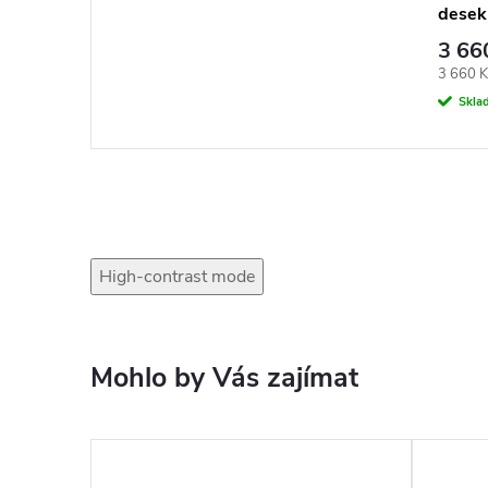
desek
3 66
Měrná
3 660 Kč
cena:
Skla
High-contrast mode
Mohlo by Vás zajímat