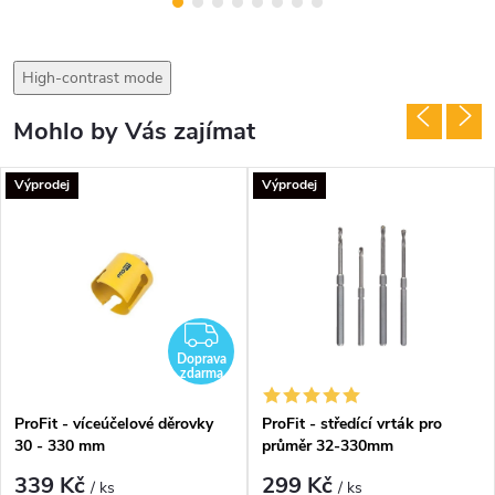
High-contrast mode
Mohlo by Vás zajímat
Výprodej
Výprodej
ZDARMA
Doprava
zdarma
ProFit - víceúčelové děrovky
ProFit - středící vrták pro
30 - 330 mm
průměr 32-330mm
339 Kč
299 Kč
/ ks
/ ks