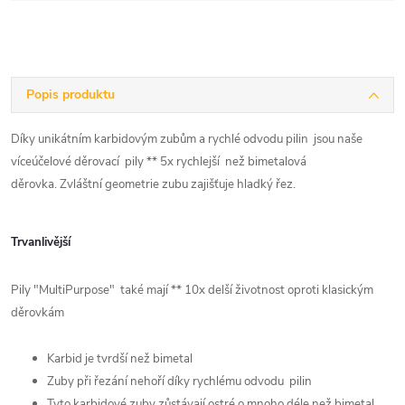
Popis produktu
Díky unikátním karbidovým zubům a rychlé odvodu pilin jsou naše
víceúčelové děrovací pily ** 5x rychlejší než bimetalová
děrovka. Zvláštní geometrie zubu zajišťuje hladký řez.
Trvanlivější
Pily "MultiPurpose" také mají ** 10x delší životnost oproti klasickým
děrovkám
Karbid je tvrdší než bimetal
Zuby při řezání nehoří díky rychlému odvodu pilin
Tyto karbidové zuby zůstávají ostré o mnoho déle než bimetal