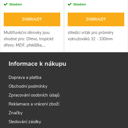
Skladem
Skladem
ZOBRAZIT
ZOBRAZIT
Multifunkční děrovky jsou
středící vrták pro průměry
vhodné pro: Dřevo, tropické
vykružováků 32 - 330mm
dřevo, MDF, překližka,
dřevotříska, multiplex atd.
Měkké cihly, obklady (až do
Informace k nákupu
tvrdosti stěrky 5). Vláknitý
cement, sádra, pórobeton.
Doprava a platba
Plasty (PVC, Nylon, Trespa,
Polyester).
Obchodní podmínky
Zpracování osobních údajů
Reklamace a vrácení zboží
Značky
Sledování zásilky