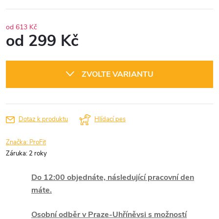
od 613 Kč
od
299 Kč
Měrná
cena:
ZVOLTE VARIANTU
Dotaz k produktu
Hlídací pes
Značka:
ProFit
Záruka
:
2 roky
Do 12:00 objednáte, následující pracovní den
máte.
Osobní odběr v Praze-Uhříněvsi s možností