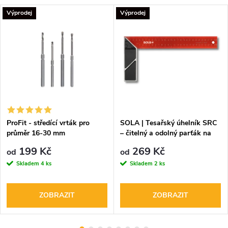
Výprodej
Výprodej
ProFit - středící vrták pro
SOLA | Tesařský úhelník SRC
průměr 16-30 mm
– čitelný a odolný parťák na
stavbu
199 Kč
269 Kč
od
od
Skladem
4 ks
Skladem
2 ks
ZOBRAZIT
ZOBRAZIT