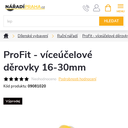
Přejít
NÁKUPNÍ
KOŠÍK
na
obsah
HLEDAT
Domů
Dílenské vybavení
Ruční nářadí
ProFit - víceúčelové děro
ProFit - víceúčelové
děrovky 16-30mm
Neohodnoceno
Podrobnosti hodnocení
Kód produktu:
09081020
Výprodej