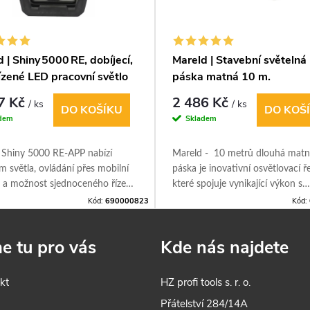
 | Shiny 5000 RE, dobíjecí,
Mareld | Stavební světelná
ízené LED pracovní světlo
páska matná 10 m.
 lm
7 Kč
2 486 Kč
/ ks
/ ks
DO KOŠÍKU
DO KOŠ
dem
Skladem
 Shiny 5000 RE‑APP nabízí
Mareld - 10 metrů dlouhá mat
m světla, ovládání přes mobilní
páska je inovativní osvětlovací ře
i a možnost sjednoceného řízení
které spojuje vynikající výkon s
lamp – ideální volba pro
bezpečností a jednoduchostí ins
Kód:
690000823
Kód:
 profíky i staveniště.
e tu pro vás
Kde nás najdete
kt
HZ profi tools s. r. o.
s
Přátelství 284/14A