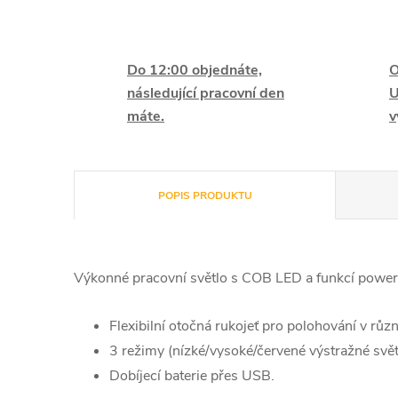
Do 12:00 objednáte,
O
následující pracovní den
U
máte.
v
POPIS PRODUKTU
Výkonné pracovní světlo s COB LED a funkcí powe
Flexibilní otočná rukojeť pro polohování v růz
3 režimy (nízké/vysoké/červené výstražné svět
Dobíjecí baterie přes USB.