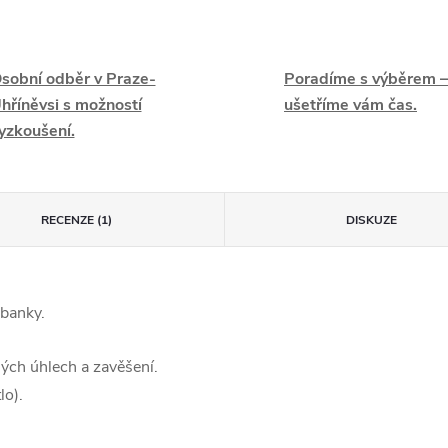
sobní odběr v Praze-
Poradíme s výběrem –
hříněvsi s možností
ušetříme vám čas.
yzkoušení.
RECENZE (1)
DISKUZE
rbanky.
ných úhlech a zavěšení.
lo).