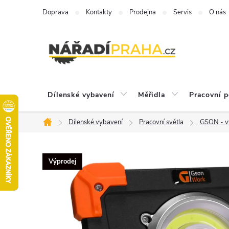
Přejít
Doprava
Kontakty
Prodejna
Servis
O nás
na
obsah
Dílenské vybavení
Měřidla
Pracovní 
Dílenské vybavení
Pracovní světla
GSON - v
Domů
Výprodej