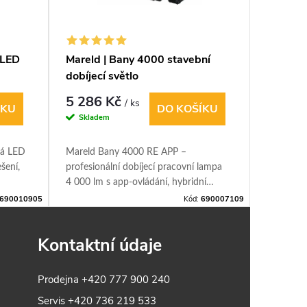
 LED
Mareld | Bany 4000 stavební
Mareld 
dobíjecí světlo
světeln
5 286 Kč
455 K
/ ks
ÍKU
DO KOŠÍKU
Skladem
Sklade
ná LED
Mareld Bany 4000 RE APP –
Připojova
šení,
profesionální dobíjecí pracovní lampa
pásky v d
4 000 lm s app‑ovládání, hybridní
talace.
napájení z baterií nářadí i sítě a plné
690010905
Kód:
690007109
ovládání přes Mesh Lamp App. Ideální
doplněk pro profesionály v náročných
Kontaktní údaje
podmínkách.
Prodejna
+420 777 900 240
Servis
+420 736 219 533