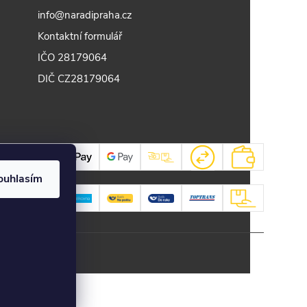
info@naradipraha.cz
Kontaktní formulář
IČO 28179064
DIČ CZ28179064
ouhlasím