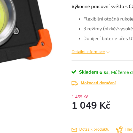
Výkonné pracovní světlo s 
Flexibilní otočná ruko
3 režimy (nízké/vysoké
Dobíjecí baterie přes U
Detailní informace
Skladem
6 ks
Možnosti doručení
1 459 Kč
1 049 Kč
Měrná
cena:
Dotaz k produktu
Hlíd