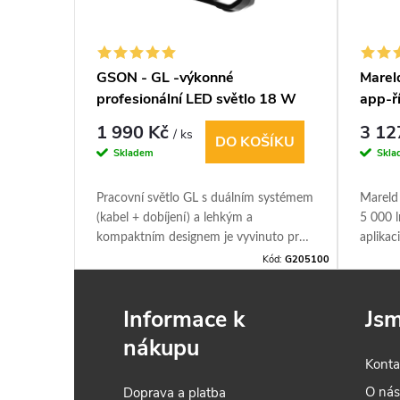
ovky 16-
GSON - GL -výkonné
Mareld
profesionální LED světlo 18 W
app‑ř
5 000
1 990 Kč
3 12
/ ks
DO KOŠÍKU
IT
Skladem
Skla
odné pro:
Pracovní světlo GL s duálním systémem
Mareld
ekližka,
(kabel + dobíjení) a lehkým a
5 000 l
ké cihly,
kompaktním designem je vyvinuto pro
aplikac
5).
profesionální použití. Je flexibilní,
až 100 
ód:
09081016
Kód:
G205100
eton.
robustní a snadno se přenáší.
náročné
yester).
Informace k
Jsm
nákupu
Konta
O ná
Doprava a platba