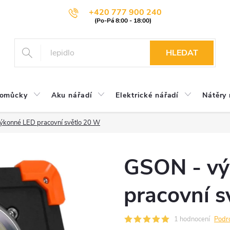
+420 777 900 240
HLEDAT
pomůcky
Aku nářadí
Elektrické nářadí
Nátěry 
ýkonné LED pracovní světlo 20 W
GSON - v
pracovní s
1 hodnocení
Podr