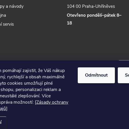
py a návody
104 00 Praha-Uhříněves
jna
Otevřeno pondělí–pátek 8–
18
í servis
 pomáhají zajistit, že Váš nákup
Odmítnout
S
ný, rychlejší a obsah maximálně
Tyto cookies umožňují plné
-shopu, personalizaci reklam a
neustálé zlepšování. Více
 správa možností:
[Zásady ochrany
2024 © Nářadí Praha, všechna práva vyhrazena
ajů]
í
Vytvořil Shoptet