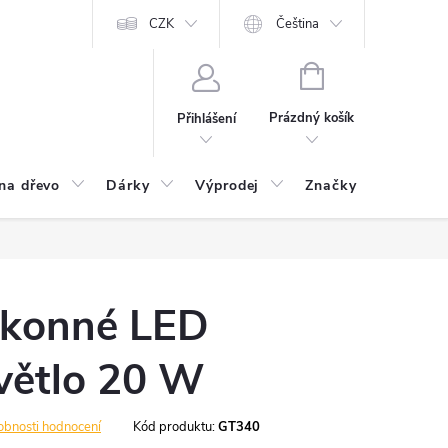
CZK
Čeština
NÁKUPNÍ
KOŠÍK
Prázdný košík
Přihlášení
na dřevo
Dárky
Výprodej
Značky
Postu
ýkonné LED
větlo 20 W
obnosti hodnocení
Kód produktu:
GT340