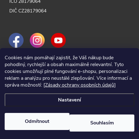
IČO 28179064
DIČ CZ28179064
Cookies nám pomáhají zajistit, že Váš nákup bude
pohodlný, rychlejší a obsah maximálně relevantní. Tyto
cookies umožňují plné fungování e-shopu, personalizaci
reklam a analýzu pro neustálé zlepšování. Více informací a
správa možností:
[Zásady ochrany osobních údajů]
Nastavení
Odmítnout
Souhlasím
2024 © Nářadí Praha, všechna práva vyhrazena
Vytvořil Shoptet