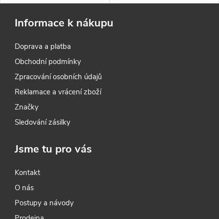
některých truhlářských výrobků
restaurátorské dílny. Velmi
bez použití šroubů. Jsou určeny
jednoduchý a přesto vysoce
Informace k nákupu
ke spojování dílců
funkční prvek je dodávaný
z dřevotřískových nebo
v balení po 50 kusech.
Doprava a platba
dřevovláknitých desek, ale i ke
Garantujeme kvalitní zpracování
spojům z masivního dřeva.
i vhodný použitý materiál.
Obchodní podmínky
Zpracování osobních údajů
Reklamace a vrácení zboží
Značky
Sledování zásilky
Jsme tu pro vás
Kontakt
O nás
Postupy a návody
Prodejna