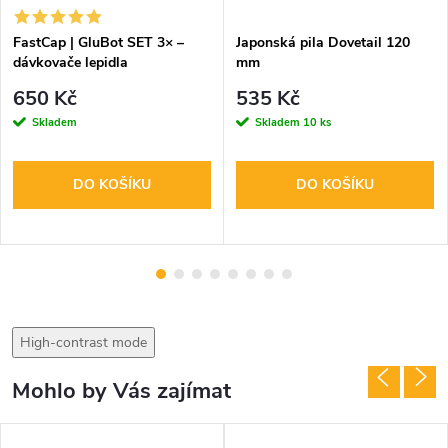
FastCap | GluBot SET 3× –
Japonská pila Dovetail 120
dávkovače lepidla
mm
650 Kč
535 Kč
Skladem
Skladem
10 ks
DO KOŠÍKU
DO KOŠÍKU
High-contrast mode
Mohlo by Vás zajímat