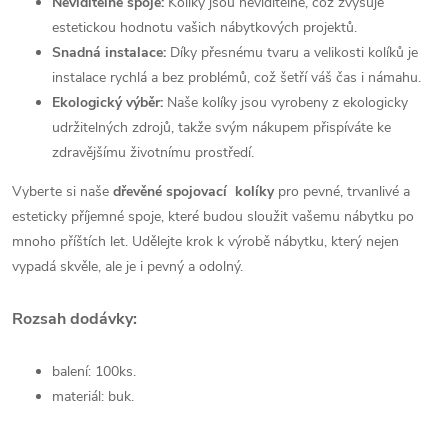
Neviditelné spoje:
Kolíky jsou neviditelné, což zvyšuje
estetickou hodnotu vašich nábytkových projektů.
Snadná instalace:
Díky přesnému tvaru a velikosti kolíků je
instalace rychlá a bez problémů, což šetří váš čas i námahu.
Ekologický výběr:
Naše kolíky jsou vyrobeny z ekologicky
udržitelných zdrojů, takže svým nákupem přispíváte ke
zdravějšímu životnímu prostředí.
Vyberte si naše
dřevěné spojovací kolíky
pro pevné, trvanlivé a
esteticky příjemné spoje, které budou sloužit vašemu nábytku po
mnoho příštích let. Udělejte krok k výrobě nábytku, který nejen
vypadá skvěle, ale je i pevný a odolný.
Rozsah dodávky:
balení: 100ks.
materiál: buk.