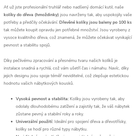
Ať už jste profesionální truhlář nebo nadšený domácí kutil, naše
kolíky do dřeva (hmoždinky)
jsou navrženy tak, aby uspokojily vaše
potřeby a předčily očekávání.
Dřevěné kolíky jsou baleny po 100 ks
tak můžete koupit opravdu jen potřebné množství. Jsou vyrobeny z
vysoce kvalitního dřeva, což znamená, že můžete očekávat vynikající
pevnost a stabilitu spojů.
Díky pečlivému zpracování a přesnému tvaru našich kolíků je
instalace snadná a rychlá, což vám ušetří čas i námahu. Navíc, díky
jejich designu jsou spoje téměř neviditelné, což zlepšuje estetickou
hodnotu vašich nábytkových kousků.
Vysoká pevnost a stabilita:
Kolíky jsou vyrobeny tak, aby
odolaly dlouhodobému zatížení a zajistily tak, že váš nábytek
zůstane pevný a stabilní roky a roky.
Univerzální použití:
Ideální pro spojení dřeva a dřevotřísky,
kolíky se hodí pro různé typy nábytku.