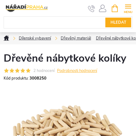
Přejít
NÁKUPNÍ
KOŠÍK
na
obsah
HLEDAT
Domů
Dílenské vybavení
Dřevěný materiál
Dřevěné nábytkové ko
Dřevěné nábytkové kolíky
2 hodnocení
Podrobnosti hodnocení
Kód produktu:
3008250