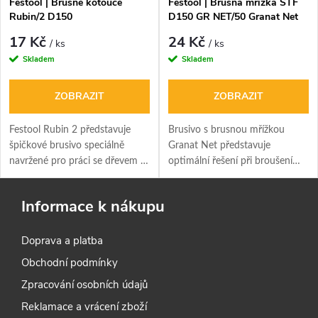
Festool | Brusné kotouče
Festool | Brusná mřížka STF
Rubin/2 D150
D150 GR NET/50 Granat Net
17 Kč
24 Kč
/ ks
/ ks
Skladem
Skladem
ZOBRAZIT
ZOBRAZIT
Festool Rubin 2 představuje
Brusivo s brusnou mřížkou
špičkové brusivo speciálně
Granat Net představuje
navržené pro práci se dřevem a
optimální řešení při broušení
dřevěnými materiály. Cena za 1
silně prašného materiálu.
x kus
Otevřená brusná mřížka
Informace k nákupu
umožňuje celoplošné odsávání
prachu – pro čistou práci. Cena
Doprava a platba
uvedena za 1 kus
Obchodní podmínky
Zpracování osobních údajů
Reklamace a vrácení zboží