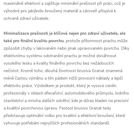
maximálně efektivní a zajišťuje minimální prašnost při práci, což je
výhodné pro jakýkoliv broušený materiál a zároveň přispívá k
ochraně zdraví uživatele.
Minimalizace prašnosti je klíčová nejen pro zdraví uživatele, ale
také pro finální kvalitu povrchu
, protože přítomnost prachu může
způsobit chyby v lakovaném nebo jinak upravovaném povrchu. Díky
efektivnímu systému odstranění prachu je možné dosáhnout
vysokého lesku a kvality finálního povrchu bez nežádoucích
nečistot. Kromě toho, dlouhá životnost brusiva Granat znamená
méně častou výměnu a tím pádem nižší provozní náklady a lepší
efektivitu práce. Výsledkem je produkt, který je vysoce ceněn
profesionály v oblasti dřevařství, automobilového průmyslu, lodního
stavitelství a mnoha dalších odvětví, kde je důraz kladen na precizní
a kvalitní povrchovou úpravu. Festool brusivo Granat tedy
představuje optimální volbu pro kvalitní a efektivní broušení, které
vyhovuje potřebám nejvyšších profesionálních standardů.