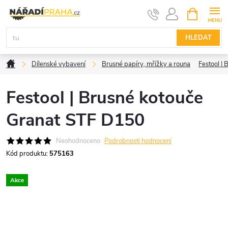
Přejít
NÁKUPNÍ
KOŠÍK
na
obsah
HLEDAT
Domů
Dílenské vybavení
Brusné papíry, mřížky a rouna
Festool |
Festool | Brusné kotouče
Granat STF D150
Neohodnoceno
Podrobnosti hodnocení
Kód produktu:
575163
Akce