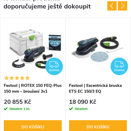
doporučujeme ještě dokoupit
ZDARMA
Z
ZDARMA
ZDARMA
Festool | ROTEX 150 FEQ-Plus
Festool | Excentrická bruska
150 mm – broušení 3v1
ETS EC 150/3 EQ
20 855 Kč
18 090 Kč
Skladem
1 ks
Skladem
DO KOŠÍKU
DO KOŠÍKU