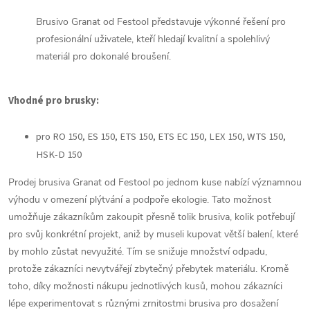
Brusivo Granat od Festool představuje výkonné řešení pro
profesionální uživatele, kteří hledají kvalitní a spolehlivý
materiál pro dokonalé broušení.
Vhodné pro brusky:
pro RO 150, ES 150, ETS 150, ETS EC 150, LEX 150, WTS 150,
HSK-D 150
Prodej brusiva Granat od Festool po jednom kuse nabízí významnou
výhodu v omezení plýtvání a podpoře ekologie. Tato možnost
umožňuje zákazníkům zakoupit přesně tolik brusiva, kolik potřebují
pro svůj konkrétní projekt, aniž by museli kupovat větší balení, které
by mohlo zůstat nevyužité. Tím se snižuje množství odpadu,
protože zákazníci nevytvářejí zbytečný přebytek materiálu. Kromě
toho, díky možnosti nákupu jednotlivých kusů, mohou zákazníci
lépe experimentovat s různými zrnitostmi brusiva pro dosažení