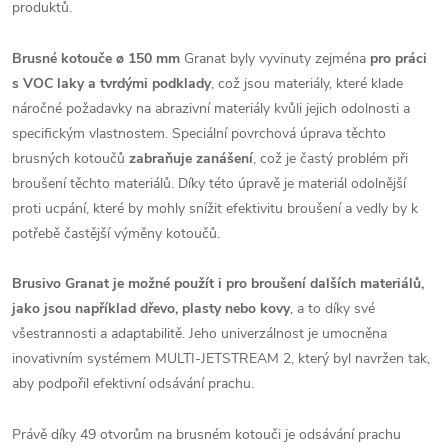
produktů.
Brusné kotouče
ø 150 mm
Granat byly vyvinuty zejména
pro práci
s VOC laky a tvrdými podklady
, což jsou materiály, které klade
náročné požadavky na abrazivní materiály kvůli jejich odolnosti a
specifickým vlastnostem. Speciální povrchová úprava těchto
brusných kotoučů
zabraňuje zanášení
, což je častý problém při
broušení těchto materiálů. Díky této úpravě je materiál odolnější
proti ucpání, které by mohly snížit efektivitu broušení a vedly by k
potřebě častější výměny kotoučů.
Brusivo Granat je možné použít i pro broušení dalších materiálů,
jako jsou například dřevo, plasty nebo kovy
, a to díky své
všestrannosti a adaptabilitě. Jeho univerzálnost je umocněna
inovativním systémem MULTI-JETSTREAM 2, který byl navržen tak,
aby podpořil efektivní odsávání prachu.
Právě díky 49 otvorům na brusném kotouči je odsávání prachu