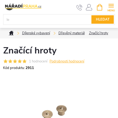
Přejít
NÁKUPNÍ
KOŠÍK
na
obsah
HLEDAT
Domů
Dílenské vybavení
Dřevěný materiál
Značící hroty
Značící hroty
1 hodnocení
Podrobnosti hodnocení
Kód produktu:
2911