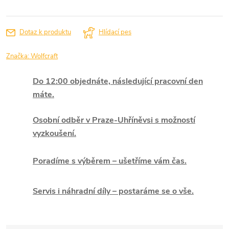
Dotaz k produktu
Hlídací pes
Značka:
Wolfcraft
Do 12:00 objednáte, následující pracovní den
máte.
Osobní odběr v Praze-Uhříněvsi s možností
vyzkoušení.
Poradíme s výběrem – ušetříme vám čas.
Servis i náhradní díly – postaráme se o vše.