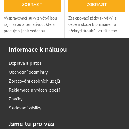
ZOBRAZIT
ZOBRAZIT
Vyspravovací suky z větví jsou
Zaslepovací zátky (krytky) s
zajímavou alternativou, která
čepem slouží k přiznanému
pracuje s jinak vedenou
překrytí šroubů, vrutů nebo
strukturou vláken.
jiných spojovacích prvků.
Vyberte si dřevo a odpovídající
Informace k nákupu
průměr z naší nabídky. cena: 1
ks
Doprava a platba
Obchodní podmínky
Zpracování osobních údajů
Reklamace a vrácení zboží
Značky
Sledování zásilky
Jsme tu pro vás