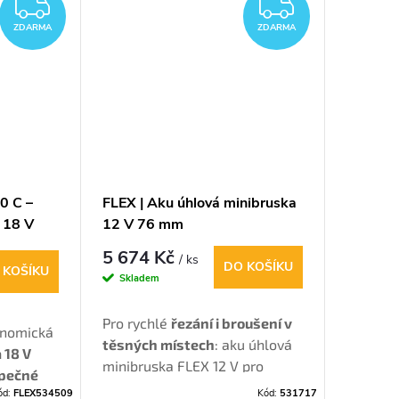
ZDARMA
ZDARM
ZDARMA
ZDARMA
0 C –
FLEX | Aku úhlová minibruska
 18 V
12 V 76 mm
5 674 Kč
/ ks
DO KOŠÍKU
 KOŠÍKU
Skladem
Pro rychlé
řezání i broušení v
onomická
těsných místech
: aku úhlová
 18 V
minibruska FLEX 12 V pro
pečné
kotouče 76 mm má vysoké
ód:
FLEX534509
Kód:
531717
 do 130