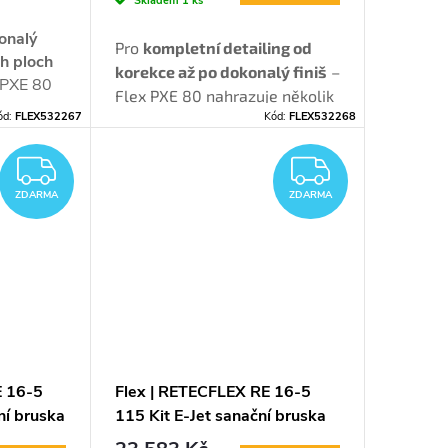
Skladem
1 ks
konalý
Pro
kompletní detailing od
ch ploch
korekce až po dokonalý finiš
–
PXE 80
Flex PXE 80 nahrazuje několik
běžná
ód:
FLEX532267
Kód:
FLEX532268
strojů jedním kompaktním
íky
nářadím s maximální
kému
ZDARMA
ZDARM
kontrolou nad lakem.
lik
ZDARMA
ZDARMA
E 16-5
Flex | RETECFLEX RE 16-5
ní bruska
115 Kit E-Jet sanační bruska