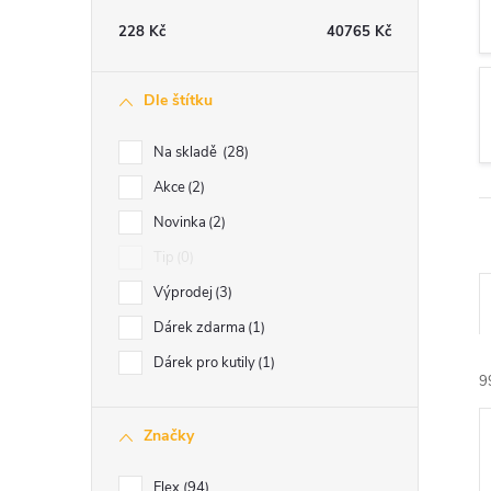
t
228
Kč
40765
Kč
r
Dle štítku
a
Na skladě
28
n
Akce
2
Novinka
2
n
Tip
0
í
Výprodej
3
Dárek zdarma
1
p
Dárek pro kutily
1
9
a
Značky
n
Flex
94