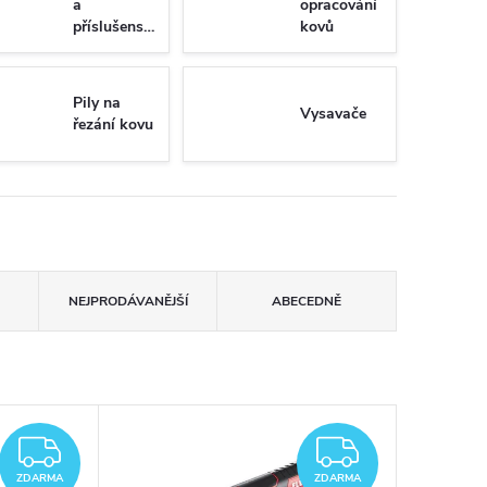
a
opracování
příslušenství
kovů
Pily na
Vysavače
řezání kovu
NEJPRODÁVANĚJŠÍ
ABECEDNĚ
ZDARMA
ZDARM
ZDARMA
ZDARMA