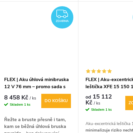
karosářské a stavební firmy.
kg, funguje i na drsný
ZDARMA
porézních površích.
ZDARMA
FLEX | Aku úhlová minibruska
FLEX | Aku-excentric
12 V 76 mm – promo sada s
leštička XFE 15 150 
5,0Ah aku a nabíječkou
15 112
8 458 Kč
od
/ ks
DO KOŠÍKU
Kč
Z
/ ks
Skladem
1 ks
Skladem
1 ks
Řežte a bruste přesně i tam,
Aku-excentrická leštička
kam se běžná úhlová bruska
minimalizuje riziko nech