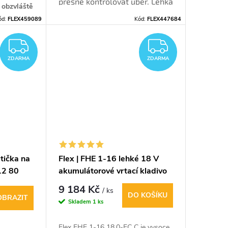
přesně kontrolovat úběr. Lehká
 obzvláště
150mm bruska s EC motorem a
ód:
FLEX459089
Kód:
FLEX447684
regulací otáček.
ZDARMA
ZDARM
ZDARMA
ZDARMA
štička na
Flex | FHE 1-16 lehké 18 V
12 80
akumulátorové vrtací kladivo
9 184 Kč
/ ks
DO KOŠÍKU
OBRAZIT
Skladem
1 ks
Flex FHE 1-16 18.0-EC C je vysoce