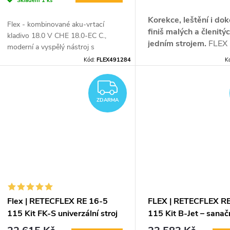
Skladem
1 ks
Korekce, leštění i do
Flex - kombinované aku-vrtací
finiš malých a členitý
kladivo 18.0 V CHE 18.0-EC C.,
jedním strojem.
FLEX 
moderní a vyspělý nástroj s
vyřeší místa, kam se 
bezuhlíkovým motorem.
Kód:
FLEX491284
K
leštička nedostane, a d
rotačnímu i excentric
Kladivo je vybaveno přepínačem se
ZDARMA
pohybu nahrazuje něko
čtyřmi funkcemi:
vrtání, vrtání s
ZDARMA
nástrojů.
příklepem, sekání a polohování
sekáče
.
Bez ohledu na to, jaký úkol
potřebujete splnit, Flex je pro vás
připraven.
Pouhé 2kg váhy a výkon 1,7J.
Papírová krabice bez aku a
Flex | RETECFLEX RE 16-5
FLEX | RETECFLEX R
nabíječky
115 Kit FK-S univerzální stroj
115 Kit B-Jet – sanač
pro renovaci