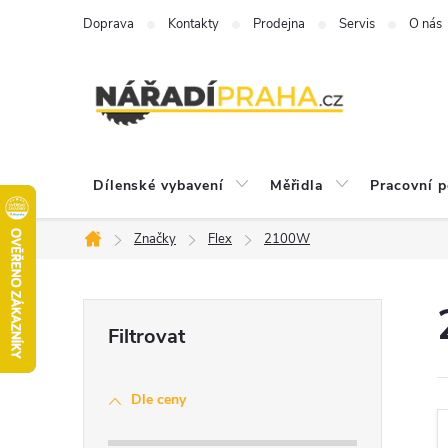
Přejít
Doprava
Kontakty
Prodejna
Servis
O nás
na
obsah
Dílenské vybavení
Měřidla
Pracovní 
Značky
Flex
2100W
Domů
P
o
Dle ceny
s