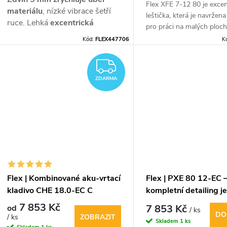
Flex XFE 7-12 80 je excen
materiálu
, nízké vibrace šetří
leštička, která je navržen
ruce. Lehká
excentrická
pro práci na malých ploc
bruska FLEX s bezuhlíkovým
komplikovaných tvarech.
Kód:
FLEX447706
K
motorem a regulací otáček.
ZDARMA
ZDARMA
Flex | Kombinované aku-vrtací
Flex | PXE 80 12-EC 
kladivo CHE 18.0-EC C
kompletní detailing j
malým strojem
7 853 Kč
7 853 Kč
od
/ ks
DO
ZOBRAZIT
/ ks
Skladem
1 ks