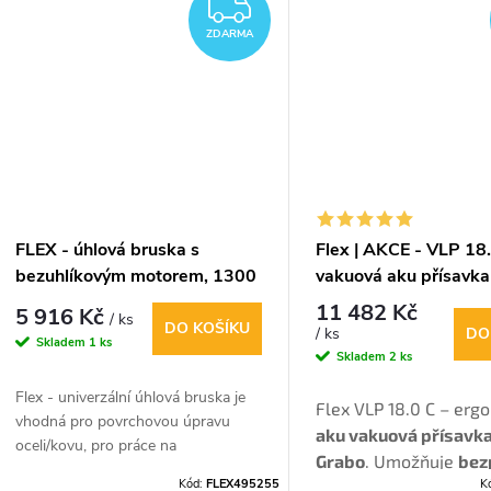
ZDARMA
ů
Akce obsahuje navíc: 1bal sáčků,
stěně.
t
ZDARMA
úklidovou sadu v L - Boxxu.
ů
FLEX - úhlová bruska s
Flex | AKCE - VLP 18.
bezuhlíkovým motorem, 1300
vakuová aku přísavka
W -125 mm
Grabo
11 482 Kč
5 916 Kč
/ ks
DO KOŠÍKU
DO
/ ks
Skladem
1 ks
Skladem
2 ks
Flex -
univerzální úhlová bruska je
Flex VLP 18.0 C – erg
vhodná pro povrchovou úpravu
aku vakuová přísavka
oceli/kovu, pro práce na
Grabo
. Umožňuje
bez
stavbě/renovaci, stejně jako pro
Kód:
FLEX495255
K
zvedání předmětů až