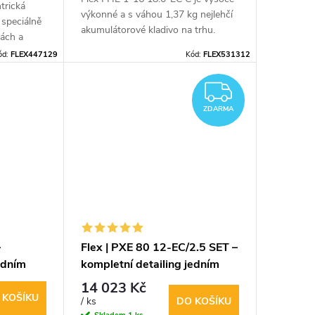
trická
výkonné a s váhou 1,37 kg nejlehčí
a speciálně
akumulátorové kladivo na trhu.
hách a
ód:
FLEX447129
Kód:
FLEX531312
ZDARM
ZDARMA
–
Flex | PXE 80 12-EC/2.5 SET –
edním
kompletní detailing jedním
malým strojem
14 023 Kč
 KOŠÍKU
DO KOŠÍKU
/ ks