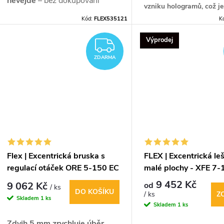
nevejde
– bez dokupování
vzniku hologramů, což je
napájení. FLEX LBE 76 12-EC v
cenné pro začátečníky
.
Kód:
FLEX535121
K
sadě s 5,0Ah akumulátorem,
rychlonabíječkou, kotouči a
Výprodej
ZDARMA
brašnou je připravena k práci.
ZDARMA
Flex | Excentrická bruska s
FLEX | Excentrická le
regulací otáček ORE 5-150 EC
malé plochy - XFE 7-
9 452 Kč
9 062 Kč
od
/ ks
DO KOŠÍKU
Z
/ ks
Skladem
1 ks
Skladem
1 ks
Zdvih 5 mm zrychluje úběr