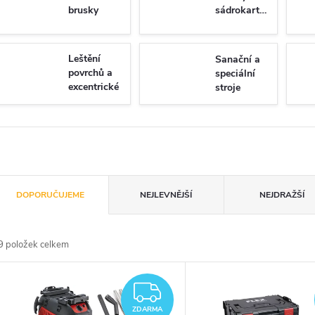
brusky
sádrokarton
Leštění
Sanační a
povrchů a
speciální
excentrické
stroje
boušení
Ř
DOPORUČUJEME
NEJLEVNĚJŠÍ
NEJDRAŽŠÍ
a
9
položek celkem
z
V
e
ZDARMA
ý
ZDARMA