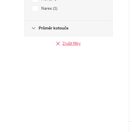
e
Narex
1
í
l
i
Průměr kotouče
Zrušit filtry