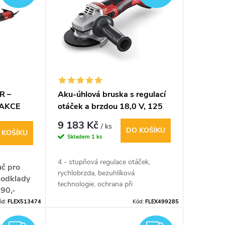
R –
Aku-úhlová bruska s regulací
- AKCE
otáček a brzdou 18,0 V, 125
mm LBE 125 18.0-EC C
9 183 Kč
/ ks
DO KOŠÍKU
 KOŠÍKU
Skladem
1 ks
4 - stupňová regulace otáček,
uč pro
rychlobrzda, bezuhlíková
 podklady
technologie, ochrana při
90,-
zablokování kotouče.
ruska s
ód:
FLEX513474
Kód:
FLEX499285
váním
 ke