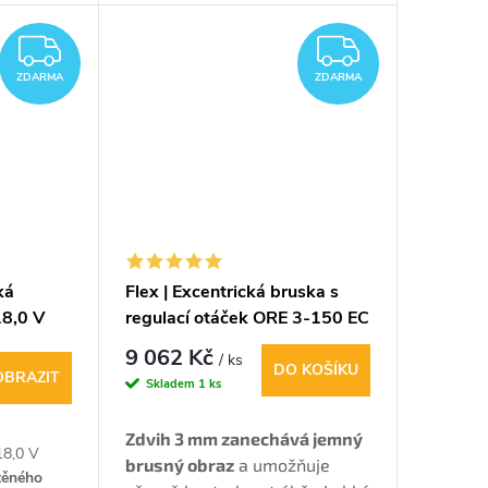
otáčky a hloubku řezu 22 mm.
ch a
ZDARMA
ZDARM
ZDARMA
ZDARMA
ká
Flex | Excentrická bruska s
18,0 V
regulací otáček ORE 3-150 EC
9 062 Kč
/ ks
DO KOŠÍKU
OBRAZIT
Skladem
1 ks
Zdvih 3 mm zanechává jemný
 18,0 V
brusný obraz
a umožňuje
těného