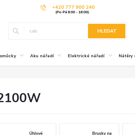
+420 777 900 240
HLEDAT
pomůcky
Aku nářadí
Elektrické nářadí
Nátěry 
2100W
Úhlové
Brusky na