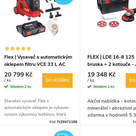
n
p
p
s
r
p
Flex | Vysavač s automatickým
FLEX | LDE 16-8 125 
o
oklepem filtru VCE 33 L AC
bruska + 2 kotouče 
r
20 799 Kč
19 348 Kč
d
DO KOŠÍKU
DO
/ ks
/ ks
o
Skladem
2 ks
Skladem
1 ks
u
d
Akční nabídka - koto
Stavební vysavač Flex s
automatickým oklepem je vybaven
minerální i abrazivní
k
vysoce výkonnou turbínou, která
zdarma v hodnotě 5 3
u
zajišťuje vysoký sací výkon a
kč.
Výkonná sanační b
Kód:
FLEX471186
K
t
podtlak.
regulací otáček, odsá
k
prachu a broušením až