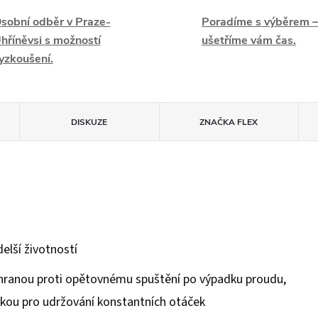
sobní odběr v Praze-
Poradíme s výběrem –
hříněvsi s možností
ušetříme vám čas.
yzkoušení.
DISKUZE
ZNAČKA
FLEX
elší životností
hranou proti opětovnému spuštění po výpadku proudu,
nikou pro udržování konstantních otáček