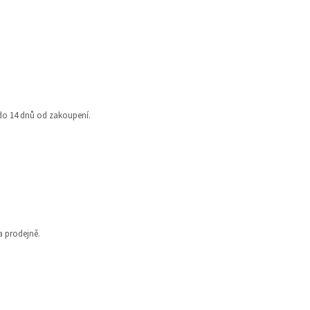
 do 14 dnů od zakoupení.
na prodejně.