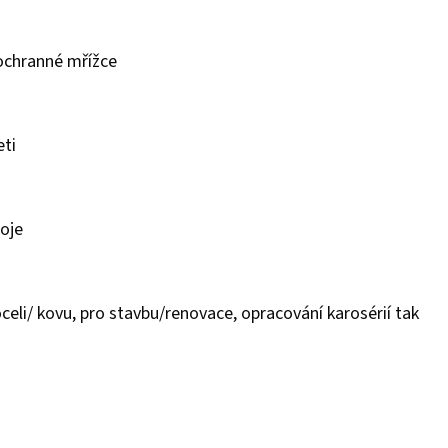
ochranné mřížce
eti
oje
celi/ kovu, pro stavbu/renovace, opracování karosérií tak