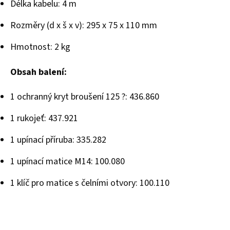
Délka kabelu: 4 m
Rozměry (d x š x v): 295 x 75 x 110 mm
Hmotnost: 2 kg
Obsah balení:
1 ochranný kryt broušení 125 ?: 436.860
1 rukojeť: 437.921
1 upínací příruba: 335.282
1 upínací matice M14: 100.080
1 klíč pro matice s čelními otvory: 100.110