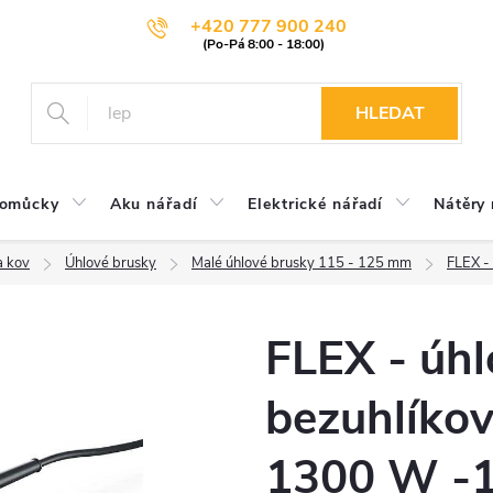
+420 777 900 240
HLEDAT
pomůcky
Aku nářadí
Elektrické nářadí
Nátěry 
a kov
Úhlové brusky
Malé úhlové brusky 115 - 125 mm
FLEX -
FLEX - úhl
bezuhlíko
1300 W -