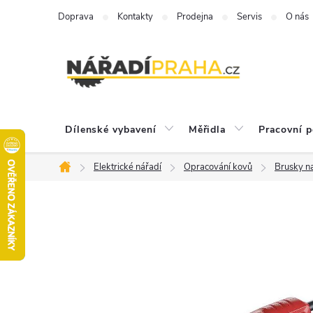
Přejít
Doprava
Kontakty
Prodejna
Servis
O nás
na
obsah
Dílenské vybavení
Měřidla
Pracovní 
Elektrické nářadí
Opracování kovů
Brusky n
Domů