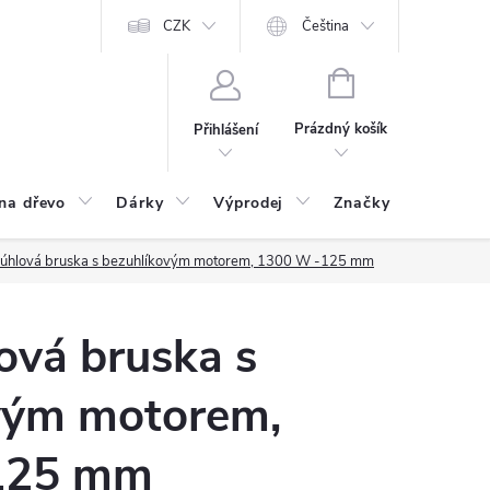
CZK
Čeština
NÁKUPNÍ
KOŠÍK
Prázdný košík
Přihlášení
na dřevo
Dárky
Výprodej
Značky
Postu
 úhlová bruska s bezuhlíkovým motorem, 1300 W -125 mm
ová bruska s
vým motorem,
125 mm