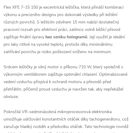
Flex XFE 7-15 150 je excentrická leštička, která přináší kombinaci
výkonu a precizního designu pro dokonalé výsledky při leštění
různých povrchů. S leštícím zdvihem 15 mm nabízí dostatečný
pracovní rozsah pro efektivní práci, zatímco volně běžící převod
zajišťuje finální úpravy
bez vzniku hologramů
. Její využití je ideální
pro laky citlivé na vysoké teploty, protože díky minimálnímu
zahřívání povrchu je riziko poškození sníženo na minimum.
Srdcem leštičky je silný motor o příkonu 710 W, který společně s
výkonným ventilátorem zajišťuje optimální chlazení. Optimalizované
vedení vzduchu přispívá k ochraně motoru a převodů před
přehřátím, přičemž proud vzduchu je navržen tak, aby nepřekážel
obsluze.
Pokročilá VR-sedminásobná mikroprocesorová elektronika
umožňuje udržování konstantních otáček díky tachogenerátoru, což
zaručuje hladký rozběh a předvolbu otáček. Tato technologie rovněž