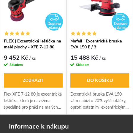
DARMA
ZDARMA
Z
Doprava
Doprava
zdarma
zdarma
FLEX | Excentrická leštička na
Mafell | Excentrická bruska
malé plochy - XFE 7-12 80
EVA 150 E / 3
9 452 Kč
15 488 Kč
/ ks
/ ks
Skladem
Skladem
DO KOŠÍKU
ZOBRAZIT
Flex XFE 7-12 80 je excentrická
Excentrická bruska EVA 150
leštička, která je navržena
vám nabízí o 20% vyšší otáčky,
speciálně pro práci na malých
oproti ostatním excentrickým
plochách a komplikovaných
bruskám. To zvyšuje výkon a
tvarech.
produktivitu.
Informace k nákupu