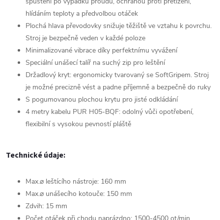
spuštění po výpadku proudu, ochranou proti přetížení,
hlídáním teploty a předvolbou otáček
Plochá hlava převodovky snižuje těžiště ve vztahu k povrchu.
Stroj je bezpečně veden v každé poloze
Minimalizované vibrace díky perfektnímu vyvážení
Speciální unášecí talíř na suchý zip pro leštění
Držadlový kryt: ergonomicky tvarovaný se SoftGripem. Stroj
je možné precizně vést a padne příjemně a bezpečně do ruky
S pogumovanou plochou krytu pro jisté odkládání
4 metry kabelu PUR H05-BQF: odolný vůči opotřebení,
flexibilní s vysokou pevností pláště
Technické údaje:
Max.⌀ leštícího nástroje: 160 mm
Max.⌀ unášecího kotouče: 150 mm
Zdvih: 15 mm
Počet otáček při chodu naprázdno: 1500-4500 ot/min