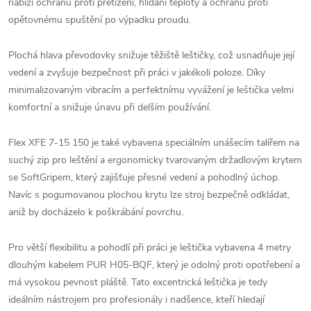
nabízí ochranu proti přetížení, hlídání teploty a ochranu proti
opětovnému spuštění po výpadku proudu.
Plochá hlava převodovky snižuje těžiště leštičky, což usnadňuje její
vedení a zvyšuje bezpečnost při práci v jakékoli poloze. Díky
minimalizovaným vibracím a perfektnímu vyvážení je leštička velmi
komfortní a snižuje únavu při delším používání.
Flex XFE 7-15 150 je také vybavena speciálním unášecím talířem na
suchý zip pro leštění a ergonomicky tvarovaným držadlovým krytem
se SoftGripem, který zajišťuje přesné vedení a pohodlný úchop.
Navíc s pogumovanou plochou krytu lze stroj bezpečně odkládat,
aniž by docházelo k poškrábání povrchu.
Pro větší flexibilitu a pohodlí při práci je leštička vybavena 4 metry
dlouhým kabelem PUR H05-BQF, který je odolný proti opotřebení a
má vysokou pevnost pláště. Tato excentrická leštička je tedy
ideálním nástrojem pro profesionály i nadšence, kteří hledají