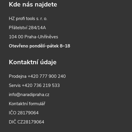
Kde nás najdete
HZ profi tools s. r. o.
Přátelství 284/14A
104 00 Praha-Uhříněves
Otevřeno pondělí–pátek 8–18
Kontaktní údaje
Prodejna
+420 777 900 240
Servis
+420 736 219 533
info@naradipraha.cz
Kontaktní formulář
IČO 28179064
DIČ CZ28179064