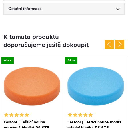
Ostatní informace
K tomuto produktu
doporučujeme ještě dokoupit
Akce
Akce
Festool | Leštící houba
Festool | Leštící houba modrá
oranžová hladká PS STF
střední hladká PS STF