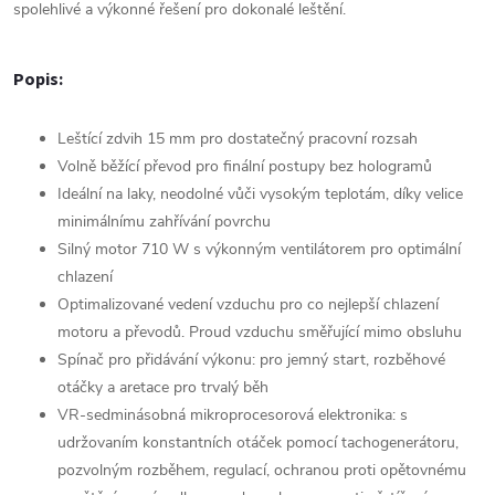
spolehlivé a výkonné řešení pro dokonalé leštění.
Popis:
Leštící zdvih 15 mm pro dostatečný pracovní rozsah
Volně běžící převod pro finální postupy bez hologramů
Ideální na laky, neodolné vůči vysokým teplotám, díky velice
minimálnímu zahřívání povrchu
Silný motor 710 W s výkonným ventilátorem pro optimální
chlazení
Optimalizované vedení vzduchu pro co nejlepší chlazení
motoru a převodů. Proud vzduchu směřující mimo obsluhu
Spínač pro přidávání výkonu: pro jemný start, rozběhové
otáčky a aretace pro trvalý běh
VR-sedminásobná mikroprocesorová elektronika: s
udržovaním konstantních otáček pomocí tachogenerátoru,
pozvolným rozběhem, regulací, ochranou proti opětovnému