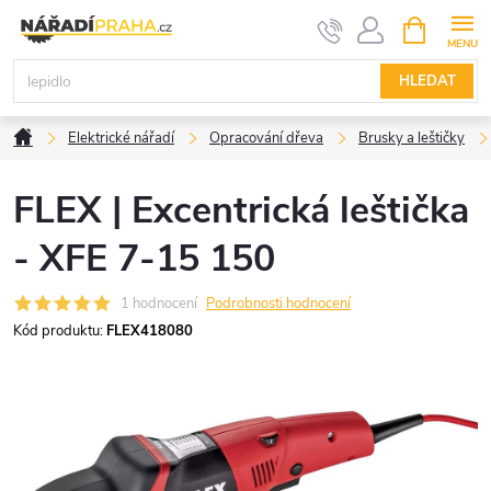
Přejít
NÁKUPNÍ
KOŠÍK
na
obsah
HLEDAT
Domů
Elektrické nářadí
Opracování dřeva
Brusky a leštičky
FLEX | Excentrická leštička
- XFE 7-15 150
1 hodnocení
Podrobnosti hodnocení
Kód produktu:
FLEX418080