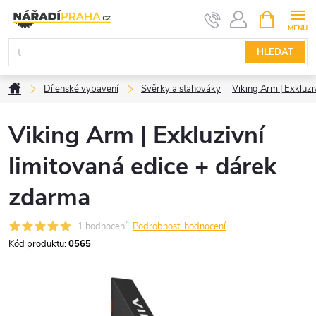
Přejít
NÁKUPNÍ
KOŠÍK
na
obsah
HLEDAT
Domů
Dílenské vybavení
Svěrky a stahováky
Viking Arm | Exkluzi
Viking Arm | Exkluzivní
limitovaná edice + dárek
zdarma
1 hodnocení
Podrobnosti hodnocení
Kód produktu:
0565