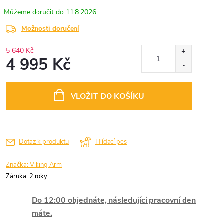
11.8.2026
Možnosti doručení
5 640 Kč
4 995 Kč
Měrná
cena:
VLOŽIT DO KOŠÍKU
Dotaz k produktu
Hlídací pes
Značka:
Viking Arm
Záruka
:
2 roky
Do 12:00 objednáte, následující pracovní den
máte.