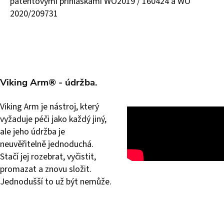
patentovými přihláškami WO2019 / 160424 a WO
2020/209731
Viking Arm® - údržba.
Viking Arm je nástroj, který
vyžaduje péči jako každý jiný,
ale jeho údržba je
neuvěřitelně jednoduchá.
Stačí jej rozebrat, vyčistit,
promazat a znovu složit.
Jednodušší to už být nemůže.