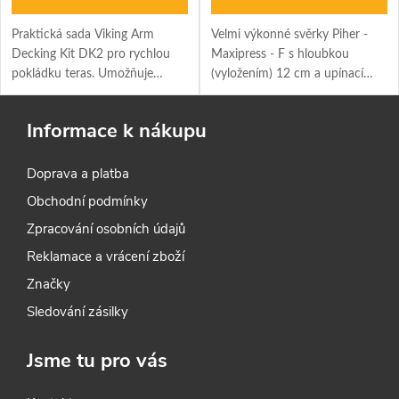
Praktická sada Viking Arm
Velmi výkonné svěrky Piher -
Decking Kit DK2 pro rychlou
Maxipress - F s hloubkou
pokládku teras. Umožňuje
(vyložením) 12 cm a upínací
stahování, vyrovnávání a fixaci
silou 900 kg. Nová rukojeť
více prken současně.
použitelná jako přímá nebo
Informace k nákupu
pravoúhlá pro maximální
utažení.
Doprava a platba
Obchodní podmínky
Zpracování osobních údajů
Reklamace a vrácení zboží
Značky
Sledování zásilky
Jsme tu pro vás