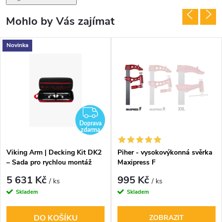
Mohlo by Vás zajímat
Novinka
ZDARMA
Doprava
zdarma
Viking Arm | Decking Kit DK2
Piher - vysokovýkonná svěrka
– Sada pro rychlou montáž
Maxipress F
terasy
5 631 Kč
995 Kč
/ ks
/ ks
Skladem
Skladem
DO KOŠÍKU
ZOBRAZIT