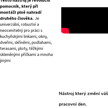
Tento nástroj je revoluční
pomocník, který při
montáži plně nahradí
druhého člověka.
Je
univerzální, robustní a
neocenitelný pro práci s
kuchyňskými linkami, okny,
dveřmi, skříněmi, podlahami,
terasami, ploty, těžkými
skleněnými příčkami a mnoha
jinými
Nástroj který změní váš
pracovní den.