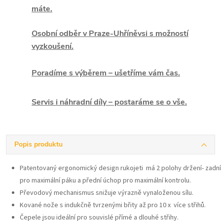
máte.
Osobní odběr v Praze-Uhříněvsi s možností
vyzkoušení.
Poradíme s výběrem – ušetříme vám čas.
Servis i náhradní díly – postaráme se o vše.
Popis produktu
Patentovaný ergonomický design rukojeti má 2 polohy držení- zadní
pro maximální páku a přední úchop pro maximální kontrolu.
Převodový mechanismus snižuje výrazně vynaloženou sílu.
Kované nože s indukčně tvrzenými břity až pro 10 x více střihů.
Čepele jsou ideální pro souvislé přímé a dlouhé střihy.