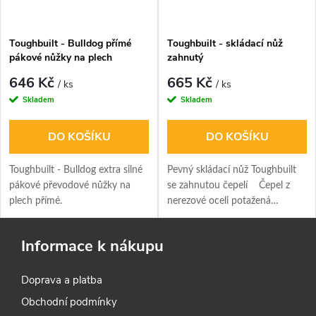
Toughbuilt - Bulldog přímé
Toughbuilt - skládací nůž
pákové nůžky na plech
zahnutý
646 Kč
665 Kč
/ ks
/ ks
Skladem
Skladem
DO KOŠÍKU
DO KOŠÍKU
Toughbuilt - Bulldog extra silné
Pevný skládací nůž Toughbuilt
pákové převodové nůžky na
se zahnutou čepelí Čepel z
plech přímé.
nerezové oceli potažená
titanem je navržena tak, aby
zůstala ostřejší a až 2x déle.
Informace k nákupu
Doprava a platba
Obchodní podmínky