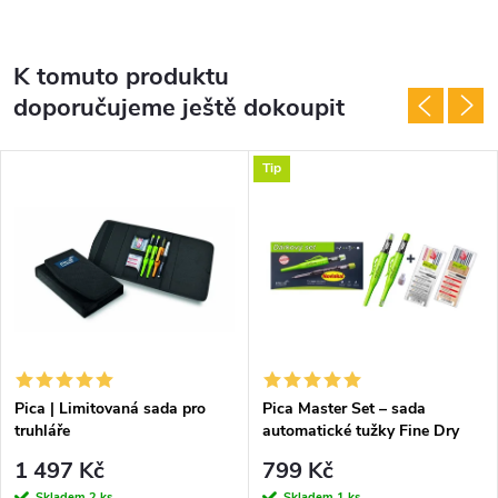
K tomuto produktu
doporučujeme ještě dokoupit
Tip
Pica | Limitovaná sada pro
Pica Master Set – sada
truhláře
automatické tužky Fine Dry
0,9 mm a truhlářské tužky Dry
1 497 Kč
799 Kč
Skladem
2 ks
Skladem
1 ks