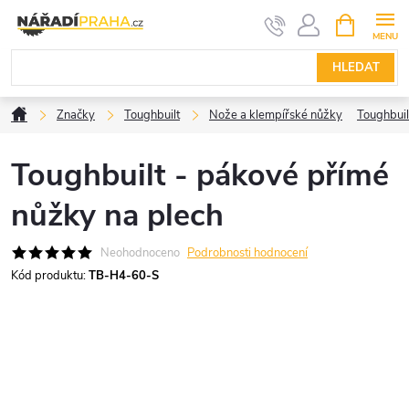
Přejít
NÁKUPNÍ
KOŠÍK
na
obsah
HLEDAT
Domů
Značky
Toughbuilt
Nože a klempířské nůžky
Toughbuil
Toughbuilt - pákové přímé
nůžky na plech
Neohodnoceno
Podrobnosti hodnocení
Kód produktu:
TB-H4-60-S