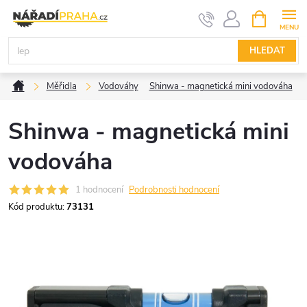
Přejít
NÁKUPNÍ
KOŠÍK
na
obsah
HLEDAT
Domů
Měřidla
Vodováhy
Shinwa - magnetická mini vodováha
Shinwa - magnetická mini
vodováha
1 hodnocení
Podrobnosti hodnocení
Kód produktu:
73131