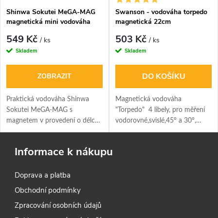
Shinwa Sokutei MeGA-MAG
Swanson - vodováha torpedo
magnetická mini vodováha
magnetická 22cm
549 Kč
503 Kč
/ ks
/ ks
Skladem
Skladem
DO KOŠÍKU
ZOBRAZIT
Praktická vodováha Shinwa
Magnetická vodováha
Sokutei MeGA-MAG s
"Torpedo" 4 libely, pro měření
magnetem v provedení o délce
vodorovné,svislé,45° a 30°,
100 mm nebo 150 mm.
délka 22cm
Informace k nákupu
Doprava a platba
Obchodní podmínky
Zpracování osobních údajů