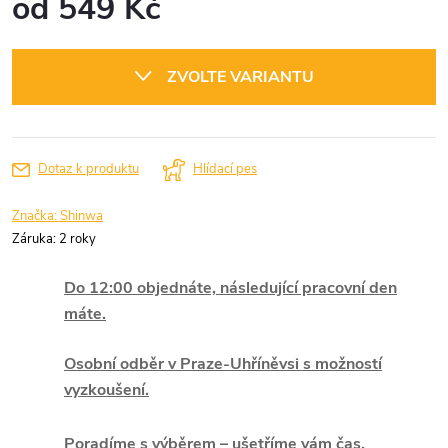
od
549 Kč
Měrná
cena:
ZVOLTE VARIANTU
Dotaz k produktu
Hlídací pes
Značka:
Shinwa
Záruka
:
2 roky
Do 12:00 objednáte, následující pracovní den
máte.
Osobní odběr v Praze-Uhříněvsi s možností
vyzkoušení.
Poradíme s výběrem – ušetříme vám čas.