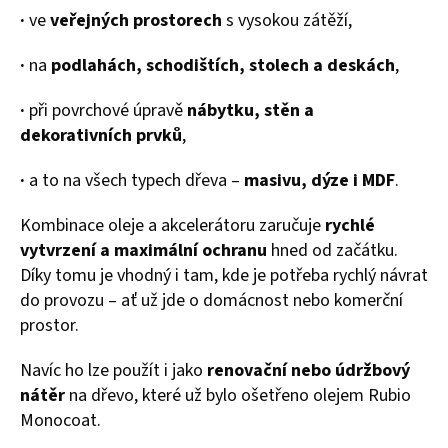
·
ve
veřejných prostorech
s vysokou zátěží,
·
na
podlahách, schodištích, stolech a deskách
,
·
při povrchové úpravě
nábytku, stěn a
dekorativních prvků
,
·
a to na všech typech dřeva –
masivu, dýze i MDF
.
Kombinace oleje a akcelerátoru zaručuje
rychlé
vytvrzení a maximální ochranu
hned od začátku.
Díky tomu je vhodný i tam, kde je potřeba rychlý návrat
do provozu – ať už jde o domácnost nebo komerční
prostor.
Navíc ho lze použít i jako
renovační nebo údržbový
nátěr
na dřevo, které už bylo ošetřeno olejem Rubio
Monocoat.