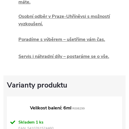
máte.
Osobní odběr v Praze-Uhříněvsi s možností
vyzkoušení.
Poradíme s výběrem – ušetříme vám čas.
Servis i náhradní díly – postaráme se o vše.
Velikost balení: 6ml
R006299
Skladem
1 ks
EAN:
5410761574460