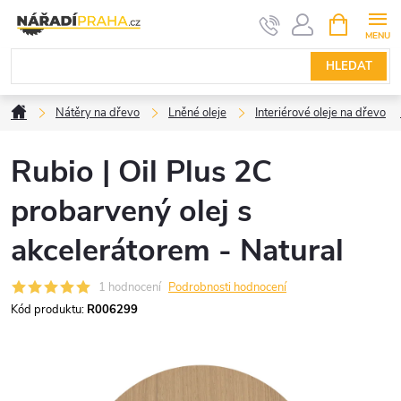
Přejít
NÁKUPNÍ
KOŠÍK
na
obsah
HLEDAT
Domů
Nátěry na dřevo
Lněné oleje
Interiérové oleje na dřevo
Rubio | Oil Plus 2C
probarvený olej s
akcelerátorem - Natural
1 hodnocení
Podrobnosti hodnocení
Kód produktu:
R006299