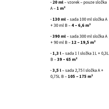
·
20 ml
– vzorek – pouze složka
A –
1 m²
·
130 ml
– sada 100 ml složka A
+ 30 ml B –
4
–
6,6
m²
·
390 ml
– sada 300 ml složka A
+ 90 ml B –
12
–
19,5 m²
·
1,3 l
– sada 1 l složka 1L + 0,3L
B –
39
–
65 m²
·
3,5 l
– sada 2,75 l složka A +
0,75L B –
105
–
175 m²