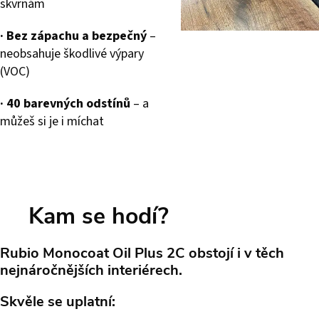
skvrnám
·
Bez zápachu a bezpečný
–
neobsahuje škodlivé výpary
(VOC)
·
40 barevných odstínů
– a
můžeš si je i míchat
Kam se hodí?
Rubio Monocoat Oil Plus 2C obstojí i v těch
nejnáročnějších interiérech.
Skvěle se uplatní: