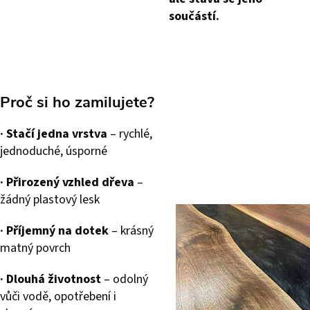
součástí.
Proč si ho zamilujete?
·
Stačí jedna vrstva
– rychlé,
jednoduché, úsporné
·
Přirozený vzhled dřeva
–
žádný plastový lesk
·
Příjemný na dotek
– krásný
matný povrch
·
Dlouhá životnost
– odolný
vůči vodě, opotřebení i