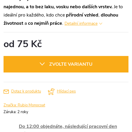
najednou, a to bez laku, vosku nebo dalších vrstev.
Je to
ideální pro každého, kdo chce
přírodní vzhled
,
dlouhou
životnost
a
co nejmíň práce
.
Detailní informace
od
75 Kč
Měrná
cena:
ZVOLTE VARIANTU
Dotaz k produktu
Hlídací pes
Značka:
Rubio Monocoat
Záruka
:
2 roky
Do 12:00 objednáte, následující pracovní den