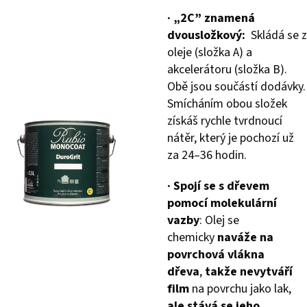
· „2C” znamená
dvousložkový:
Skládá se z
oleje (složka A) a
akcelerátoru (složka B).
Obě jsou součástí dodávky.
Smícháním obou složek
získáš rychle tvrdnoucí
nátěr, který je pochozí už
za 24–36 hodin.
·
Spojí se s dřevem
pomocí molekulární
vazby
: Olej se
chemicky
naváže na
povrchová vlákna
dřeva
,
takže nevytváří
film
na povrchu jako lak,
ale stává se jeho