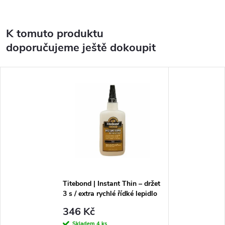
K tomuto produktu
doporučujeme ještě dokoupit
Titebond | Instant Thin – držet
3 s / extra rychlé řídké lepidlo
(59 ml)
346 Kč
Skladem
4 ks