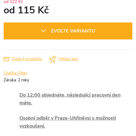
od 122 Kč
od
115 Kč
Měrná
cena:
ZVOLTE VARIANTU
Dotaz k produktu
Hlídací pes
Značka:
Piher
Záruka
:
2 roky
Do 12:00 objednáte, následující pracovní den
máte.
Osobní odběr v Praze-Uhříněvsi s možností
vyzkoušení.