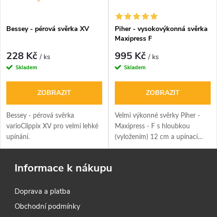
Bessey - pérová svěrka XV
Piher - vysokovýkonná svěrka
Maxipress F
228 Kč
995 Kč
/ ks
/ ks
Skladem
Skladem
ZOBRAZIT
ZOBRAZIT
Bessey - pérová svěrka
Velmi výkonné svěrky Piher -
varioClippix XV pro velmi lehké
Maxipress - F s hloubkou
upínání.
(vyložením) 12 cm a upínací
silou 900 kg. Nová rukojeť
použitelná jako přímá nebo
Informace k nákupu
pravoúhlá pro maximální
utažení.
Doprava a platba
Obchodní podmínky