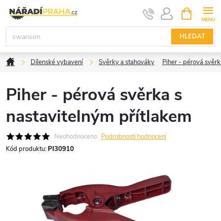
Přejít
NÁKUPNÍ
KOŠÍK
na
obsah
HLEDAT
Domů
Dílenské vybavení
Svěrky a stahováky
Piher - pérová svěrk
Piher - pérová svěrka s
nastavitelným přítlakem
Neohodnoceno
Podrobnosti hodnocení
Kód produktu:
PI30910