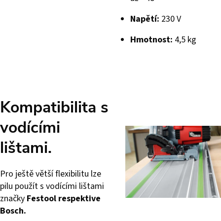
Napětí:
230 V
Hmotnost:
4,5 kg
Kompatibilita s
vodícími
lištami.
Pro ještě větší flexibilitu lze
pilu použít s vodícími lištami
značky
Festool respektive
Bosch.