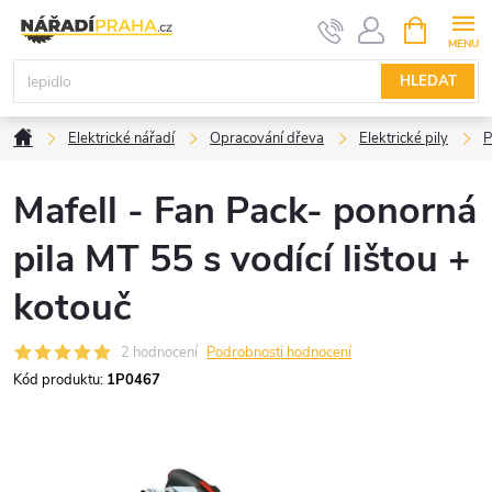
Přejít
NÁKUPNÍ
KOŠÍK
na
obsah
HLEDAT
Domů
Elektrické nářadí
Opracování dřeva
Elektrické pily
P
Mafell - Fan Pack- ponorná
pila MT 55 s vodící lištou +
kotouč
2 hodnocení
Podrobnosti hodnocení
Kód produktu:
1P0467