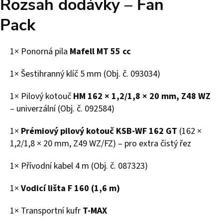
Rozsah dodávky – Fan
Pack
1× Ponorná pila
Mafell MT 55 cc
1× Šestihranný klíč 5 mm (Obj. č. 093034)
1× Pilový kotouč
HM 162 × 1,2/1,8 × 20 mm, Z48 WZ
– univerzální (Obj. č. 092584)
1×
Prémiový pilový kotouč KSB-WF 162 GT
(162 ×
1,2/1,8 × 20 mm, Z49 WZ/FZ) – pro extra čistý řez
1× Přívodní kabel 4 m (Obj. č. 087323)
1×
Vodicí lišta F 160 (1,6 m)
1× Transportní kufr
T-MAX