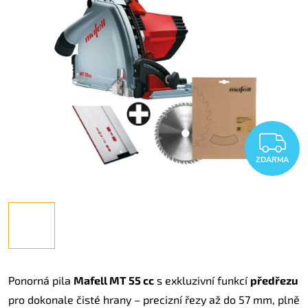
Z
ZDARMA
Ponorná pila
Mafell MT 55 cc
s exkluzivní funkcí
předřezu
pro dokonale čisté hrany – precizní řezy až do 57 mm, plně