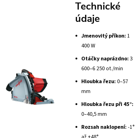
Technické
údaje
Jmenovitý příkon:
1
400 W
Otáčky naprázdno:
3
600–6 250 ot./min
Hloubka řezu:
0–57
mm
Hloubka řezu při 45°:
0–40,5 mm
Rozsah naklopení:
-1°
až +48°