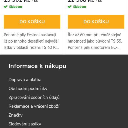
/ ks
/ ks
Skladem
Skladem
DO KOŠÍKU
DO KOŠÍKU
Ponorné pily Festool nastavují
Řez až 60 mm při téměř stejné
již po mnoho desetiletí nejvyšší
hmotnosti jako původní TS 55.
laťku v oblasti řezání. TS 60 K
Ponorná pila s motorem EC-
znamená opět novou definici
TEC, ochranou KickbackStop a
této úrovně.
lištou FS 1400/2.
Informace k nákupu
Doprava a platba
Obchodní podmínky
Zpracování osobních údajů
Reklamace a vrácení zboží
Značky
Sledování zásilky