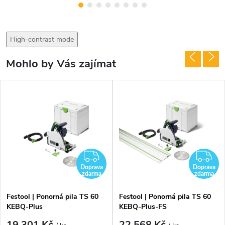
High-contrast mode
Mohlo by Vás zajímat
DARMA
ZDARMA
Z
Doprava
Doprava
zdarma
zdarma
Festool | Ponorná pila TS 60
Festool | Ponorná pila TS 60
KEBQ-Plus
KEBQ-Plus-FS
19 301 Kč
22 568 Kč