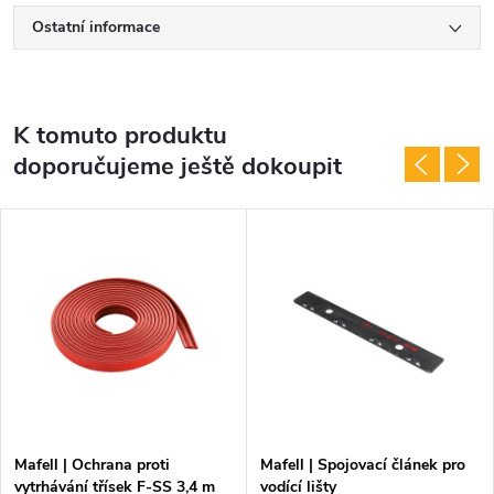
Ostatní informace
K tomuto produktu
doporučujeme ještě dokoupit
Mafell | Ochrana proti
Mafell | Spojovací článek pro
vytrhávání třísek F-SS 3,4 m
vodící lišty