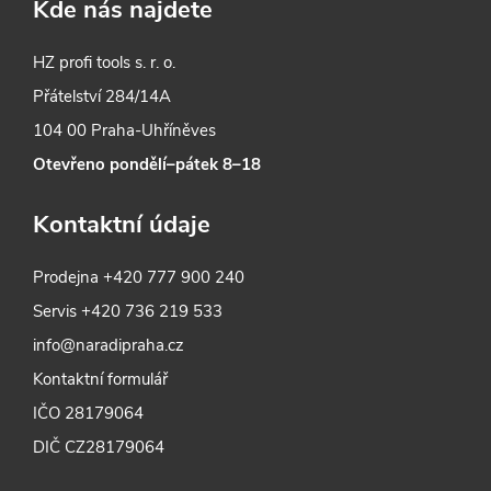
Kde nás najdete
HZ profi tools s. r. o.
Přátelství 284/14A
104 00 Praha-Uhříněves
Otevřeno pondělí–pátek 8–18
Kontaktní údaje
Prodejna
+420 777 900 240
Servis
+420 736 219 533
info@naradipraha.cz
Kontaktní formulář
IČO 28179064
DIČ CZ28179064