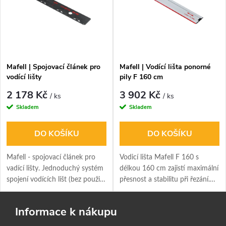
Mafell | Spojovací článek pro
Mafell | Vodící lišta ponorné
vodící lišty
pily F 160 cm
2 178 Kč
3 902 Kč
/ ks
/ ks
Skladem
Skladem
DO KOŠÍKU
DO KOŠÍKU
Mafell - spojovací článek pro
Vodicí lišta Mafell F 160 s
vadící lišty. Jednoduchý systém
délkou 160 cm zajistí maximální
spojení vodících lišt (bez použití
přesnost a stabilitu při řezání.
nářadí stačí běžná mince).
Díky promyšleným detailům a
kvalitním materiálům
Informace k nákupu
umožňuje rychlou, bezpečnou a
efektivní práci, ať už se jedná