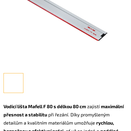
Vodicí lišta Mafell F 80 s délkou 80 cm
zajistí
maximální
přesnost a stabilitu
při řezání. Díky promyšleným
detailům a kvalitním materiálům umožňuje
rychlou,
bezpečnou a efektivní práci
, ať už se jedná o
podélné,