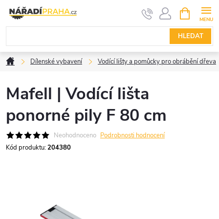
Přejít
NÁKUPNÍ
KOŠÍK
na
obsah
HLEDAT
Domů
Dílenské vybavení
Vodící lišty a pomůcky pro obrábění dřeva
Mafell | Vodící lišta
ponorné pily F 80 cm
Neohodnoceno
Podrobnosti hodnocení
Kód produktu:
204380