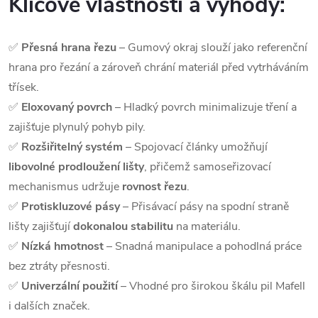
Klíčové vlastnosti a výhody:
✅
Přesná hrana řezu
– Gumový okraj slouží jako referenční
hrana pro řezání a zároveň chrání materiál před vytrháváním
třísek.
✅
Eloxovaný povrch
– Hladký povrch minimalizuje tření a
zajišťuje plynulý pohyb pily.
✅
Rozšiřitelný systém
– Spojovací články umožňují
libovolné prodloužení lišty
, přičemž samoseřizovací
mechanismus udržuje
rovnost řezu
.
✅
Protiskluzové pásy
– Přisávací pásy na spodní straně
lišty zajišťují
dokonalou stabilitu
na materiálu.
✅
Nízká hmotnost
– Snadná manipulace a pohodlná práce
bez ztráty přesnosti.
✅
Univerzální použití
– Vhodné pro širokou škálu pil Mafell
i dalších značek.