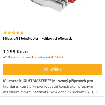
p
p
r
r
o
o
d
Milescraft | JointMaster - kolíkovací přípravek
d
u
1 299 Kč
u
/ ks
Skladem u dodavatele s dostupností do 14 dní
k
k
DO KOŠÍKU
t
t
Milescraft JOINTMASTER™ je kovový přípravek pro
ů
truhláře
, který díky své robustní konstrukci, přesným
ů
měřítkům a třem nastavitelným vrtacím blokům (6, 8, 10
mm)
zaručuje pevné a přesné spoje dřeva.