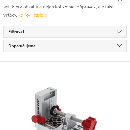
set, který obsahuje nejen kolíkovací přípravek, ale také
vrtáky,
kolíky
i
lepidlo
.
Filtrovat
Ř
Doporučujeme
a
Nejlevnější
V
Nejdražší
z
ý
Nejprodávanější
e
p
Abecedně
n
i
í
s