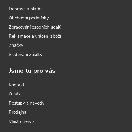
r
Doprava a platba
v
Obchodní podmínky
k
Zpracování osobních údajů
y
Reklamace a vrácení zboží
Značky
v
Sledování zásilky
ý
Jsme tu pro vás
p
i
Kontakt
O nás
s
Postupy a návody
u
Prodejna
Vlastní servis