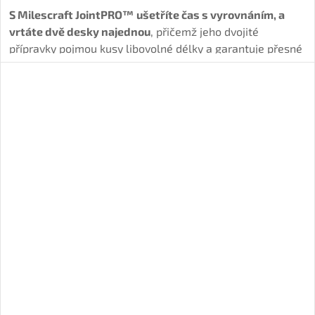
S Milescraft JointPRO™
ušetříte čas s vyrovnáním, a
vrtáte dvě desky najednou
, přičemž jeho dvojité
přípravky pojmou kusy libovolné délky a garantuje přesné
spoje.