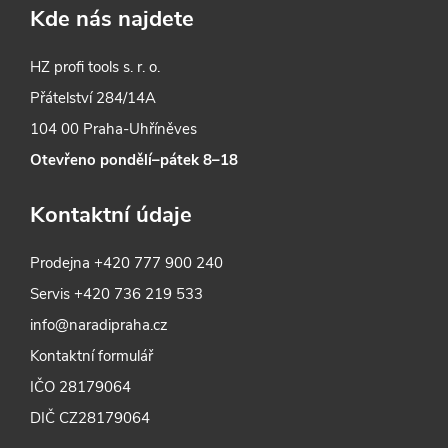
Kde nás najdete
HZ profi tools s. r. o.
Přátelství 284/14A
104 00 Praha-Uhříněves
Otevřeno pondělí–pátek 8–18
Kontaktní údaje
Prodejna
+420 777 900 240
Servis
+420 736 219 533
info@naradipraha.cz
Kontaktní formulář
IČO 28179064
DIČ CZ28179064