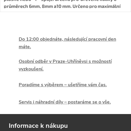
průměrech 6mm, 8mm a10 mm. Určeno pro m
aximální
šíři materiálu 30 mm.
O
v
Do 12:00 objednáte, následující pracovní den
máte.
l
á
Osobní odběr v Praze-Uhříněvsi s možností
vyzkoušení.
d
Poradíme s výběrem – ušetříme vám čas.
a
c
Servis i náhradní díly – postaráme se o vše.
í
p
Informace k nákupu