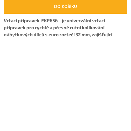
DO KOŠÍKU
Vrtací přípravek FKP656 – je univerzální vrtací
přípravek pro rychlé a přesné ruční kolíkování
nábytkových dílců s euro roztečí 32 mm, zajišťující
vysokou produktivitu a přesnost.