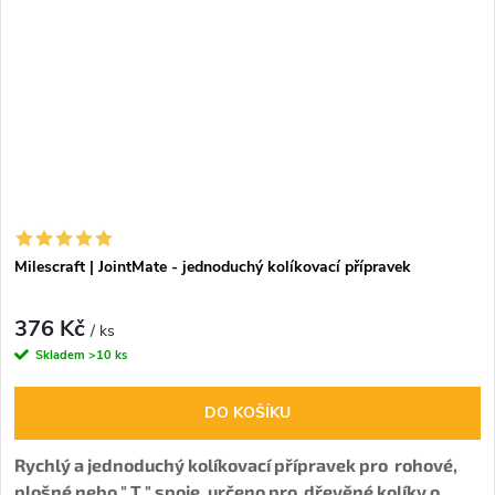
Milescraft | JointMate - jednoduchý kolíkovací přípravek
376 Kč
/ ks
Skladem
>10 ks
DO KOŠÍKU
Rychlý a jednoduchý kolíkovací přípravek pro rohové,
plošné nebo " T " spoje. určeno pro dřevěné kolíky o