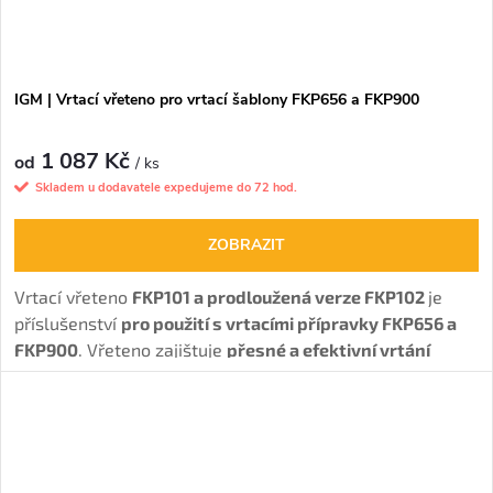
IGM | Vrtací vřeteno pro vrtací šablony FKP656 a FKP900
1 087 Kč
od
/ ks
Skladem u dodavatele expedujeme do 72 hod.
ZOBRAZIT
Vrtací vřeteno
FKP101 a prodloužená verze FKP102
je
příslušenství
pro použití s vrtacími přípravky FKP656 a
FKP900
.
V
řeteno zajištuje
přesné a efektivní vrtání
otvorů pro kolíky a konfirmáty
v nábytkářské výrobě.