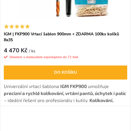
IGM | FKP900 Vrtací šablon 900mm + ZDARMA 100ks kolíků
8x35
4 470 Kč
/ ks
Skladem u dodavatele expedujeme do 72 hod.
DO KOŠÍKU
Univerzální vrtací šablona
IGM FKP900
umožňuje
precizní a rychlé kolíkování, vrtání pantů, úchytek i polic
– ideální řešení pro profesionály i kutily.
Kolíkování,
vrtání konfirmátů, úchytek, polic i NK pantů (Hettich,
Blum, Mepla, Grass aj.)