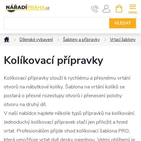
Přejít
NÁKUPNÍ
KOŠÍK
na
obsah
HLEDAT
Domů
Dílenské vybavení
Šablony a přípravky
Vrtací šablony
Kolíkovací přípravky
Kolíkovací přípravky slouží k rychlému a přesnému vrtání
otvorů na nábytkové kolíky. Šablona na vrtání kolíků se
postará o přesné rozestupy otvorů i přenesení polohy
otvoru na druhý díl.
V naší nabídce najdete několik typů přípravků na kolíkování.
Jednoduchý kolíkovací přípravek stačí jen přiložit a hned
vrtat. Profesionálům přijde vhod kolíkovací šablona PRO,
která umožňuje vrtat dvě desky najednou. Velmi oblíbený je