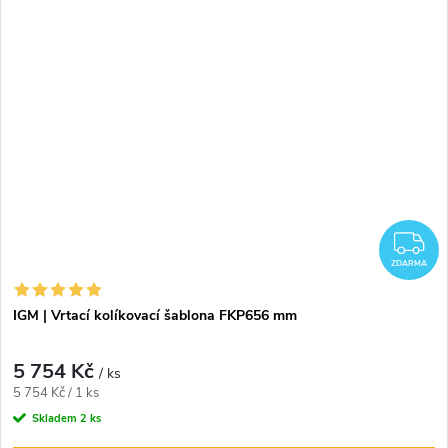
Z
ZDARMA
IGM | Vrtací kolíkovací šablona FKP656 mm
5 754 Kč
/ ks
Měrná
5 754 Kč / 1 ks
cena:
Skladem
2 ks