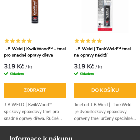
J-B Weld | KwikWood™ - tmel
J-B Weld | TankWeld™ tmel
pro snadné opravy dřeva
na opravy nádrží
319 Kč
319 Kč
/ ks
/ ks
Skladem
Skladem
DO KOŠÍKU
ZOBRAZIT
J-B WELD | KwikWood™ -
Tmel od J-B Weld | TankWeld
špičkový epoxidový tmel pro
je dvousložkový epoxidový
snadné opravy dřeva. Ručně
opravný tmel určený speciálně
míchaný, vytvrdne na stejnou
pro opravy palivových nádrží a
hustotu jako dřevo, nehnije a
dalších nádob z kovu, plastu a
Informace k nákupu
nepraská. Ideální pro exteriér i
jiných materiálů.