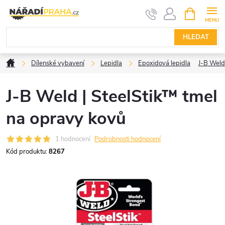
Přejít
NÁKUPNÍ
KOŠÍK
na
obsah
HLEDAT
Domů
Dílenské vybavení
Lepidla
Epoxidová lepidla
J-B Weld
J-B Weld | SteelStik™ tmel
na opravy kovů
1 hodnocení
Podrobnosti hodnocení
Kód produktu:
8267