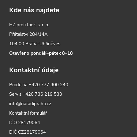
Kde nás najdete
HZ profi tools s. r. o.
Přátelství 284/14A
104 00 Praha-Uhříněves
Otevřeno pondělí–pátek 8–18
Kontaktní údaje
Prodejna
+420 777 900 240
Servis
+420 736 219 533
info@naradipraha.cz
Kontaktní formulář
IČO 28179064
DIČ CZ28179064