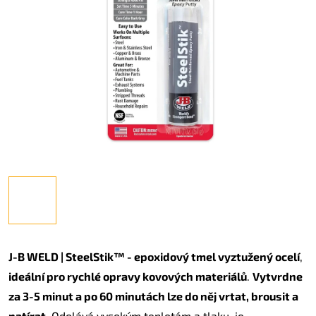
J-B WELD | SteelStik™ - epoxidový tmel vyztužený ocelí
,
ideální pro rychlé opravy kovových materiálů
.
Vytvrdne
za 3-5 minut a po 60 minutách lze do něj vrtat, brousit a
natírat
. Odolává vysokým teplotám a tlaku, je