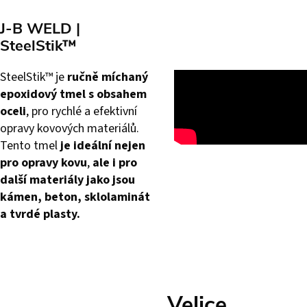
J-B WELD |
SteelStik™
SteelStik™ je
ručně míchaný
epoxidový tmel s obsahem
oceli
, pro rychlé a efektivní
opravy kovových materiálů.
Tento tmel
je ideální nejen
pro opravy kovu
,
ale i pro
další materiály jako jsou
kámen, beton, sklolaminát
a tvrdé plasty.
Velice