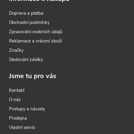
interiér, tvarovatelný jako
Doprava a platba
plastelína, po 60 minutách
opracovatelný. Perfektní pro
Obchodní podmínky
vyplňování děr a poškození ve
Zpracování osobních údajů
dřevě.
Reklamace a vrácení zboží
Značky
Sledování zásilky
Jsme tu pro vás
Kontakt
O nás
Postupy a návody
Prodejna
Vlastní servis