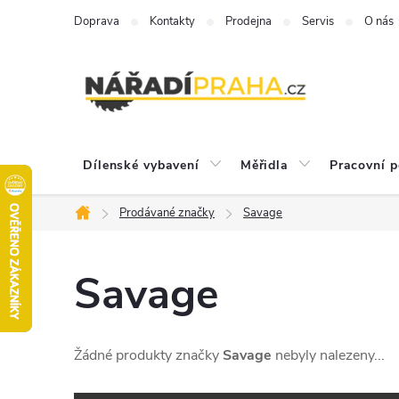
Přejít
Doprava
Kontakty
Prodejna
Servis
O nás
na
obsah
Dílenské vybavení
Měřidla
Pracovní 
Prodávané značky
Savage
Domů
Savage
Žádné produkty značky
Savage
nebyly nalezeny...