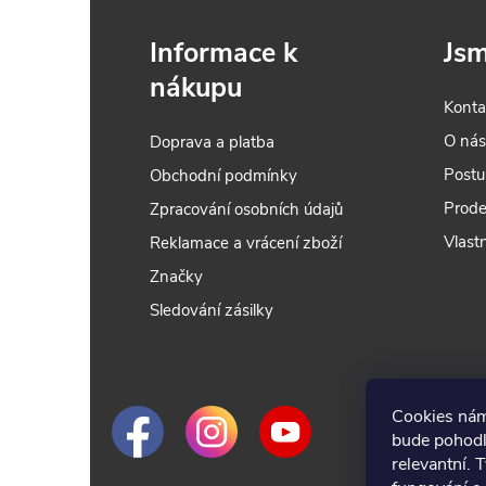
Informace k
Jsm
nákupu
Konta
O ná
Doprava a platba
Postu
Obchodní podmínky
Prode
Zpracování osobních údajů
Vlastn
Reklamace a vrácení zboží
Značky
Sledování zásilky
Cookies nám
bude pohodl
relevantní. 