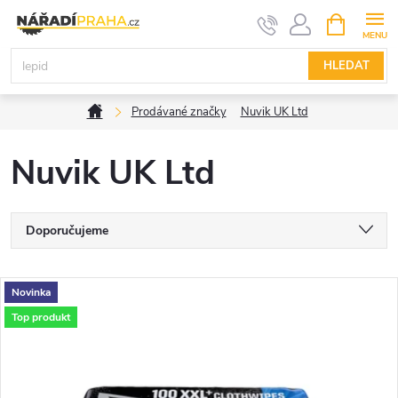
Přejít
NÁKUPNÍ
KOŠÍK
na
obsah
HLEDAT
Domů
Prodávané značky
Nuvik UK Ltd
Nuvik UK Ltd
Ř
Doporučujeme
a
Nejlevnější
V
Novinka
Nejdražší
z
Top produkt
ý
Nejprodávanější
e
p
Abecedně