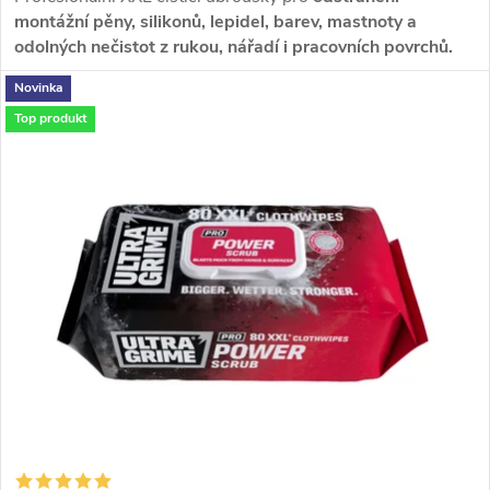
ů
montážní pěny, silikonů, lepidel, barev, mastnoty a
ů
odolných nečistot z rukou, nářadí i pracovních povrchů.
Velké, pevné a extra vlhké ubrousky pro dílnu, montáže i
Novinka
stavbu.
Top produkt