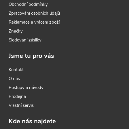
Obchodní podmínky
d
Zpracování osobních údajů
a
Reklamace a vrácení zboží
c
Značky
Sledování zásilky
í
p
Jsme tu pro vás
r
Kontakt
v
O nás
k
Postupy a návody
Prodejna
y
Vlastní servis
v
Kde nás najdete
ý