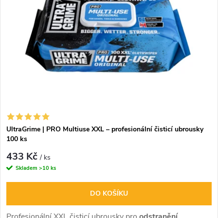
n
i
í
s
p
p
r
r
o
o
d
UltraGrime | PRO Multiuse XXL – profesionální čisticí ubrousky
d
100 ks
u
433 Kč
u
/ ks
Skladem
>10 ks
k
k
DO KOŠÍKU
t
t
Profesionální XXL čisticí ubrousky pro
odstranění