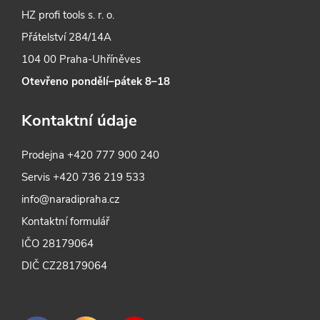
p
HZ profi tools s. r. o.
Přátelství 284/14A
i
104 00 Praha-Uhříněves
s
Otevřeno pondělí–pátek 8–18
u
Kontaktní údaje
Prodejna
+420 777 900 240
Servis
+420 736 219 533
info@naradipraha.cz
Kontaktní formulář
IČO 28179064
DIČ CZ28179064