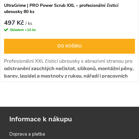
UltraGrime | PRO Power Scrub XXL – profesionální čisticí
ubrousky 80 ks
497 Kč
/ ks
Skladem
>10 ks
DO KOŠÍKU
Profesionální XXL čisticí ubrousky s abrazivní stranou pro
odstranění zaschlých nečistot, silikonů, montážní pěny,
barev, lepidel a mastnoty z rukou, nářadí i pracovních
povrchů.
O
v
Informace k nákupu
l
á
Doprava a platba