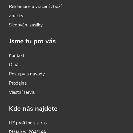
y
Reklamace a vrácení zboží
Značky
v
Sledování zásilky
ý
Jsme tu pro vás
p
i
Kontakt
O nás
s
Postupy a návody
u
Prodejna
Vlastní servis
Kde nás najdete
HZ profi tools s. r. o.
Přátelství 284/14A