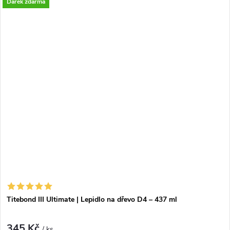
Dárek zdarma
lepidla. Tvoří
voděodolný spoj (D4)
, má
delší otevřený
čas.
Titebond III Ultimate | Lepidlo na dřevo D4 – 437 ml
345 Kč
/ ks