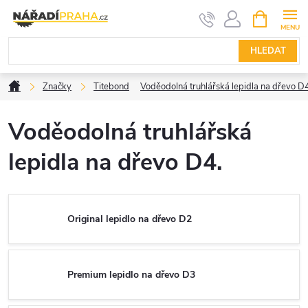
Přejít
NÁKUPNÍ
KOŠÍK
na
obsah
HLEDAT
Domů
Značky
Titebond
Voděodolná truhlářská lepidla na dřevo D
Voděodolná truhlářská
lepidla na dřevo D4.
Original lepidlo na dřevo D2
Premium lepidlo na dřevo D3