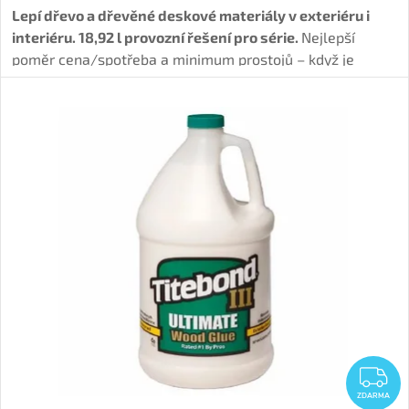
t
Lepí dřevo a dřevěné deskové materiály v exteriéru i
ů
interiéru. 18,92 l provozní řešení pro série.
Nejlepší
ů
poměr cena/spotřeba a minimum prostojů – když je
lepidlo spotřební materiál, ne „občasná
koupě“.
Tvoří
voděodolný spoj (D4), má delší otevřený
čas.
Z
ZDARMA