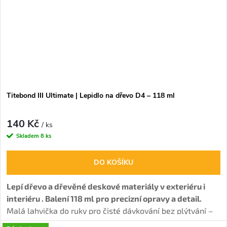
Titebond III Ultimate | Lepidlo na dřevo D4 – 118 ml
140 Kč
/ ks
Skladem
8 ks
DO KOŠÍKU
Lepí dřevo a dřevěné deskové materiály v exteriéru i
interiéru . Balení 118 ml
pro
precizní opravy a detail.
Malá lahvička do ruky pro čisté dávkování bez plýtvání –
ideální na drobné spoje a „vyzkoušení“