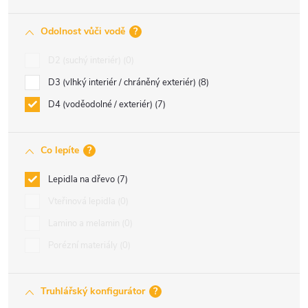
Odolnost vůči vodě
?
D2 (suchý interiér)
0
D3 (vlhký interiér / chráněný exteriér)
8
D4 (voděodolné / exteriér)
7
Co lepíte
?
Lepidla na dřevo
7
Vteřinová lepidla
0
Lamino a melamin
0
Porézní materiály
0
Truhlářský konfigurátor
?