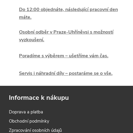
v
Do 12:00 objednáte, následující pracovní den
máte.
l
á
Osobní odběr v Praze-Uhříněvsi s možností
vyzkoušení.
d
Poradíme s výběrem – ušetříme vám čas.
a
c
Servis i náhradní díly – postaráme se o vše.
í
p
Informace k nákupu
r
Doprava a platba
v
Obchodní podmínky
k
Zpracování osobních údajů