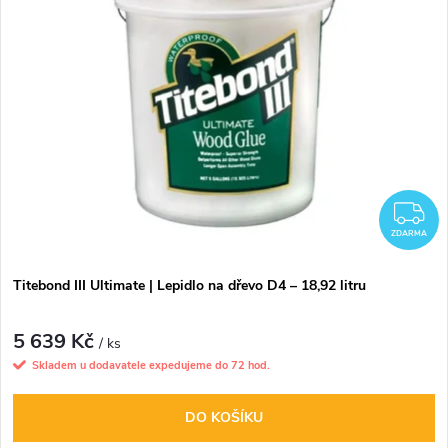
p
n
i
í
s
p
p
r
r
Z
o
ZDARMA
o
d
Titebond III Ultimate | Lepidlo na dřevo D4 – 18,92 litru
d
u
5 639 Kč
u
/ ks
Skladem u dodavatele expedujeme do 72 hod.
k
k
DO KOŠÍKU
t