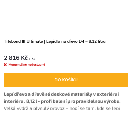
Titebond III Ultimate | Lepidlo na dřevo D4 – 8,12 litru
2 816 Kč
/ ks
Momentálně nedostupné
DO KOŠÍKU
Lepí dřevo a dřevěné deskové materiály v exteriéru i
interiéru . 8,12 l - profi balení pro pravidelnou výrobu.
Velká výdrž a plynulý provoz – hodí se tam, kde se lepí
každý den.
Tvoří
voděodolný spoj (D4), má delší
otevřený čas.
O