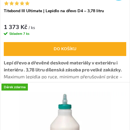
Titebond III Ultimate | Lepidlo na dřevo D4 – 3,78 litru
1 373 Kč
/ ks
Skladem
7 ks
DO KOŠÍKU
Lepí dřevo a dřevěné deskové materiály v exteriéru i
interiéru . 3,78 litru
dílenská zásoba pro velké zakázky.
Maximum lepidla po ruce, minimum přerušování práce –
ideální, když lepíš často nebo plošně.
Tvoří
voděodolný
Dárek zdarma
spoj (D4), má delší otevřený čas.