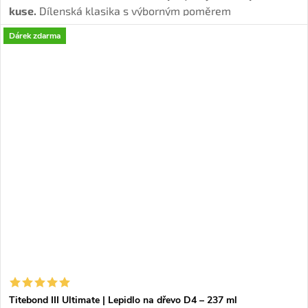
kuse.
Dílenská klasika s výborným poměrem
cena/spotřeba – méně dokupování, víc klidu při
Dárek zdarma
práci. Tvoří
voděodolný spoj (D4)
, má
delší otevřený čas.
Titebond III Ultimate | Lepidlo na dřevo D4 – 237 ml