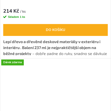
214 Kč
/ ks
Skladem
1 ks
DO KOŠÍKU
Lepí dřevo a dřevěné deskové materiály v exteriéru i
interiéru . Balení 237 ml
je nejpraktičtější objem na
běžné projekty
– dobře padne do ruky, snadno se dávkuje
aplikační špičkou a vystačí na opakované lepení bez
Dárek zdarma
zbytečného přelévání. Tvoří
voděodolný spoj (D4)
, má
delší otevřený čas.