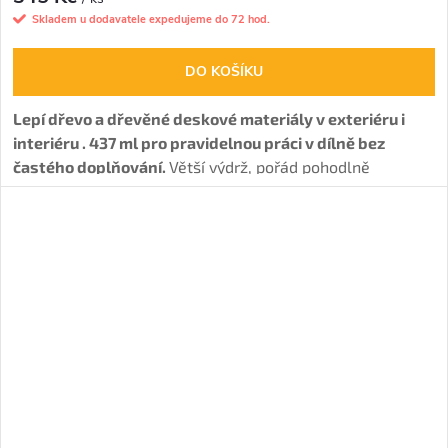
Skladem u dodavatele expedujeme do 72 hod.
DO KOŠÍKU
Lepí dřevo a dřevěné deskové materiály v exteriéru i
interiéru . 437 ml pro pravidelnou práci v dílně bez
častého doplňování.
Větší výdrž, pořád pohodlně
ovladatelná láhev pro častější lepení. Tvoří
voděodolný
spoj (D4)
, má
delší otevřený čas.