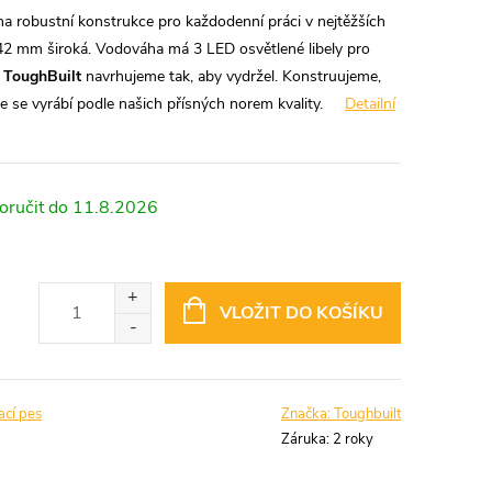
 robustní konstrukce pro každodenní práci v nejtěžších
42 mm široká.
Vodováha má 3 LED osvětlené libely pro
k
ToughBuilt
navrhujeme tak, aby vydržel. Konstruujeme,
 se vyrábí podle našich přísných norem kvality.
Detailní
11.8.2026
VLOŽIT DO KOŠÍKU
ací pes
Značka:
Toughbuilt
Záruka
:
2 roky