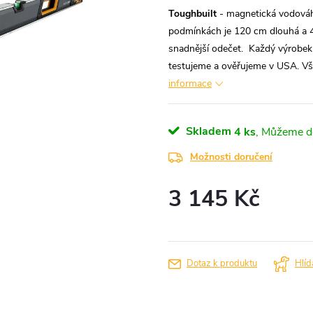
Toughbuilt
- magnetická vodováha
podmínkách je 120 cm dlouhá a 
snadnější odečet.
Každý výrobe
testujeme a ověřujeme v USA. Vše
informace
Skladem
4 ks
Možnosti doručení
3 145 Kč
Měrná
cena:
Dotaz k produktu
Hlíd