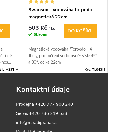
Swanson - vodováha torpedo
Shinwa 
magnetická 22cm
vodová
503 Kč
399 K
/ ks
ÍKU
DO KOŠÍKU
Skladem
Sklade
ha
Magnetická vodováha "Torpedo" 4
Shinwa -
é třídě
libely, pro měření vodorovné,svislé,45°
vodováha 
lností.
a 30°, délka 22cm
drážkou 
 0°,
předměte
2-L-M23T-M
Kód:
TL043M
ana s
Kontaktní údaje
nání na
gnety
Prodejna
+420 777 900 240
Servis
+420 736 219 533
info@naradipraha.cz
Kontaktní formulář