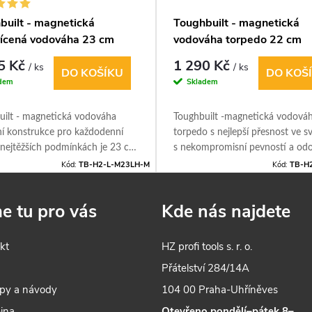
built - magnetická
Toughbuilt - magnetická
ícená vodováha 23 cm
vodováha torpedo 22 cm
5 Kč
1 290 Kč
/ ks
/ ks
DO KOŠÍKU
DO KOŠ
dem
Skladem
uilt - magnetická vodováha
Toughbuilt -magnetická vodová
ní konstrukce pro každodenní
torpedo s nejlepší přesnost ve sv
 nejtěžších podmínkách je 23 cm
s nekompromisní pevností a odo
 a 28 mm široká. Vodováha má 2
4 libelly pro přesné nastavení na
Kód:
TB-H2-L-M23LH-M
Kód:
TB-H
ětlené libely pro snadnější
30°, 45° a 90°. Hliníkový rám s
. Každý výrobek ToughBuilt
vynikající odolností. Pracovní hr
e tu pro vás
Kde nás najdete
eme tak, aby vydržel.
horní drážkou pro přesné vyrov
uujeme, testujeme a ověřujeme v
trubce. Výkonné neodymové ma
e se vyrábí podle našich
pro vynikající držení.
kt
HZ profi tools s. r. o.
h norem kvality.
s
Přátelství 284/14A
py a návody
104 00 Praha-Uhříněves
jna
Otevřeno pondělí–pátek 8–