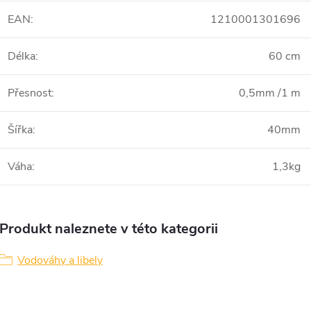
EAN
:
1210001301696
Délka
:
60 cm
Přesnost
:
0,5mm /1 m
Šířka
:
40mm
Váha
:
1,3kg
Produkt naleznete v této kategorii
Vodováhy a libely