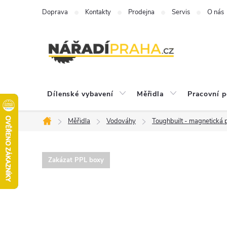
Přejít
Doprava
Kontakty
Prodejna
Servis
O nás
na
obsah
Dílenské vybavení
Měřidla
Pracovní 
Měřidla
Vodováhy
Toughbuilt - magnetická
Domů
Zakázat PPL boxy