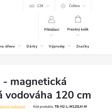
CZK
Čeština
NÁKUPNÍ
KOŠÍK
Prázdný košík
Přihlášení
na dřevo
Dárky
Výprodej
Značky
Postu
 - magnetická
á vodováha 120 cm
obnosti hodnocení
Kód produktu:
TB-H2-L-M120LH-M