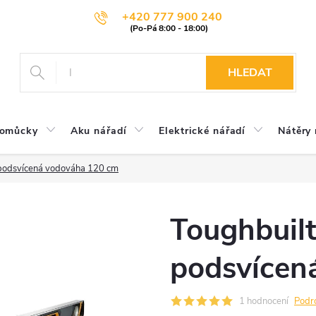
+420 777 900 240
HLEDAT
pomůcky
Aku nářadí
Elektrické nářadí
Nátěry 
 podsvícená vodováha 120 cm
Toughbuilt
podsvícen
1 hodnocení
Podr