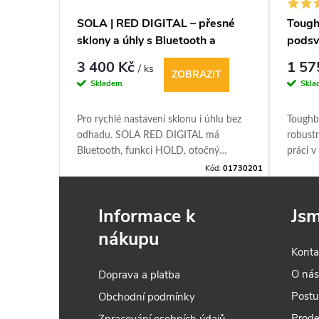
Big X 3
SOLA | RED DIGITAL – přesné
Tough
sklony a úhly s Bluetooth a
podsv
aplikací na telefon
3 400 Kč
1 57
/ ks
IT
ZOBRAZIT
Skladem
Skla
elami
Pro rychlé nastavení sklonu i úhlu bez
Toughb
čet,
odhadu. SOLA RED DIGITAL má
robust
řesností
Bluetooth, funkci HOLD, otočný
práci v
ě /
podsvícený displej, IP65 a přesnost
dlouhá
ód:
01370301
Kód:
01730201
modulu až 0,05°.
LED osv
odečet
Informace k
Jsm
navrhuj
Konstr
nákupu
USA. Vš
Konta
přísnýc
O ná
Doprava a platba
Postu
Obchodní podmínky
Prode