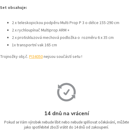
Set obsahuje:
2 x teleskopickou podpěru Multi Prop P 3 o délce 155-290 cm
2 x rychloupínač Multiprop ARM +
2 x protiskluzová mechová podložka o rozměru 6 x 35 cm
1x transportní vak 165 cm
Trojnožky obj.č.
PI34050
nejsou součástí setu !
14 dnů na vrácení
Pokud se Vám výrobek nebude líbit nebo nebude splňovat očekávání, můžete
jako spotřebitel zboží vrátit do 14 dnů od zakoupení.