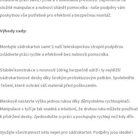
složité manipulace a nutnost shánět pomocníka - naše podpěry vám
poskytnou vše potřebné pro efektivní a bezpečnou montáž.
Výhody sady:
Montujte sádrokarton sami! S naší teleskopickou stropní podpěrou
zvládnete práci rychle a efektivně bez nutnosti pomocníka.
Stabilní konstrukce s nosností 100 kg bezpečně udrží i ty nejtěžší
sádrokartonové desky díky širokým protiskluzovým patkám. Spolehněte
řešení, které ochrání váš materiál před poškozením.
Bleskově nastavte výšku jednou rukou díky důmyslnému rychloupínači.
Manipulace s tyčí je tak snadná a intuitivní, že druhou ruku můžete používat
k přidržení desky. Zjednodušte si práci a postupujte rychleji než kdy dřív.
Využijte všestrannost setu nejen pro sádrokarton. Podpěry jsou ideální i