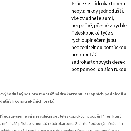
Práce se sádrokartonem
nebyla nikdy jednodušší,
vše zvládnete sami,
bezpečně, přesně a rychle.
Teleskopické tyče s
rychloupínačem jsou
neocenitelnou pomůckou
pro montáž
sádrokartonových desek
bez pomoci dalších rukou.
Zvýhodněný set pro montáž sádrokartonu, stropních podhledů a
dalších konstrukčních prvků
Představujeme vám revoluční set teleskopických podpěr Piher, který
změní váš přístup k montáži sádrokartonu. S tímto špičkovým řešením
zvládnete práci sami, rychle a s dokonalou přesností. Zapomeňte na