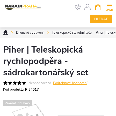
Přejít
NÁKUPNÍ
KOŠÍK
na
obsah
HLEDAT
Domů
Dílenské vybavení
Teleskopické stavební tyče
Piher | Teles
Piher | Teleskopická
rychlopodpěra -
sádrokartonářský set
Neohodnoceno
Podrobnosti hodnocení
Kód produktu:
PI34017
Zakázat PPL boxy