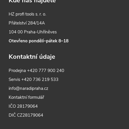
Kde nás najdete
HZ profi tools s. r. o.
Přátelství 284/14A
104 00 Praha-Uhříněves
Otevřeno pondělí–pátek 8–18
Kontaktní údaje
Prodejna
+420 777 900 240
Servis
+420 736 219 533
info@naradipraha.cz
Kontaktní formulář
IČO 28179064
DIČ CZ28179064