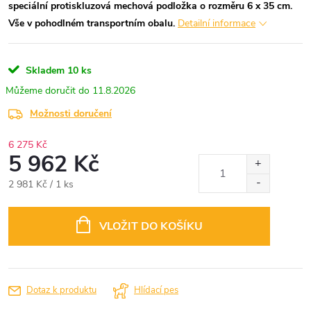
speciální protiskluzová mechová podložka o rozměru 6 x 35 cm.
Vše v pohodlném transportním obalu.
Detailní informace
Skladem
10 ks
11.8.2026
Možnosti doručení
6 275 Kč
5 962 Kč
Měrná
2 981 Kč / 1 ks
cena:
VLOŽIT DO KOŠÍKU
Dotaz k produktu
Hlídací pes