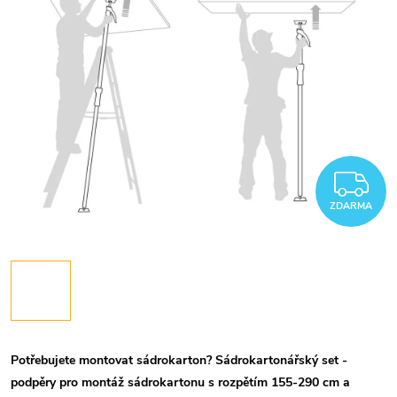
Z
ZDARMA
Potřebujete montovat sádrokarton? Sádrokartonářský set -
podpěry pro montáž sádrokartonu s rozpětím 155-290 cm a