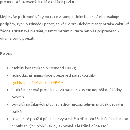
pro montáž lakovaných dílů a dalších prvků.
Mějte vše potřebné vždy po ruce v kompaktním balení. Set obsahuje
podpěry, rychloupínače i patky, to vše v praktickém transportním vaku. Už
žádné zdlouhavé hledání, s tímto setem budete mít vše připraveno k
okamžitému použití.
Popis:
stabilní konstrukce o nosnosti 100 kg
jednoduchá manipulace pouze jednou rukou díky
rychloupínači Multiprop ARM +
široká mechová protiskluzová patka 6 x 35 cm nepoškodí žádný
povrch
použití i na šikmých plochách díky naklopitelným protiskluzovým
patkám
rozmanité použití při suché výstavbě a při montážích finálních nebo
choulostivých prvků (sklo, lakované a leštěné dílce atd.)