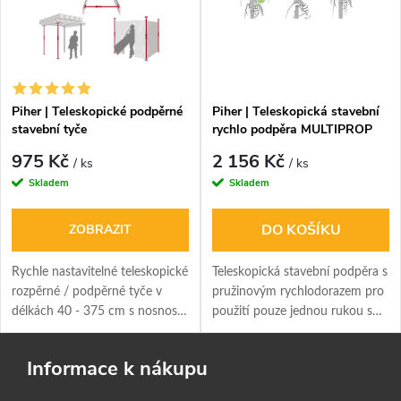
Piher | Teleskopické podpěrné
Piher | Teleskopická stavební
stavební tyče
rychlo podpěra MULTIPROP
ARM+3
975 Kč
2 156 Kč
/ ks
/ ks
Skladem
Skladem
DO KOŠÍKU
ZOBRAZIT
Rychle nastavitelné teleskopické
Teleskopická stavební podpěra s
rozpěrné / podpěrné tyče v
pružinovým rychlodorazem pro
délkách 40 - 375 cm s nosností
použití pouze jednou rukou s
až 300 kg.
nosností do 100 kg a rozpětím
168-300 cm.
Informace k nákupu