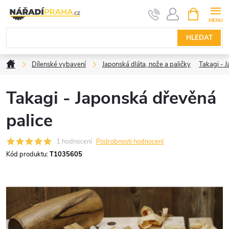
Přejít
NÁKUPNÍ
KOŠÍK
na
obsah
HLEDAT
Domů
Dílenské vybavení
Japonská dláta, nože a paličky
Takagi - 
Takagi - Japonská dřevěná
palice
1 hodnocení
Podrobnosti hodnocení
Kód produktu:
T1035605