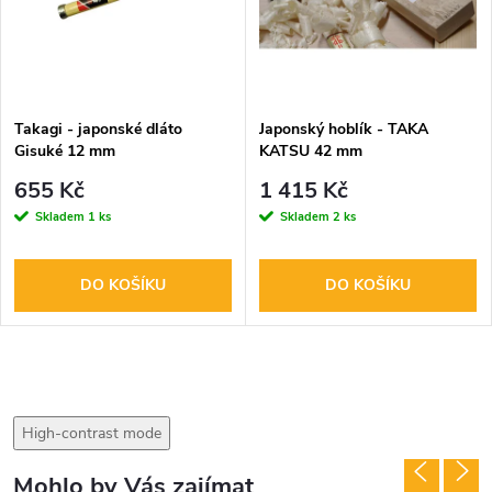
Takagi - japonské dláto
Japonský hoblík - TAKA
Gisuké 12 mm
KATSU 42 mm
655 Kč
1 415 Kč
Skladem
1 ks
Skladem
2 ks
DO KOŠÍKU
DO KOŠÍKU
High-contrast mode
Mohlo by Vás zajímat