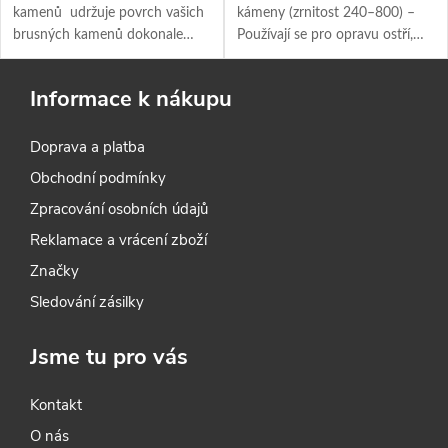
kamenů udržuje povrch vašich
kámeny (zrnitost 240–800) –
brusných kamenů dokonale
Používají se pro opravu ostří,
rovný, čímž zajišťuje efektivní a
odstranění poškození a
přesné broušení. Pravidelným
tvarování fazety. Ideální pro
Informace k nákupu
použitím zabráníte
obnovení ostří, pokud je dláto
nerovnostem, které mohou
tupé nebo má drobné
Doprava a platba
ovlivnit kvalitu ostření.
vrypy. Stabilitu zajišťuje
protiskluzová podložka. Před
Obchodní podmínky
použitím stačí namočit do vody.
Zpracování osobních údajů
Reklamace a vrácení zboží
Značky
Sledování zásilky
Jsme tu pro vás
Kontakt
O nás