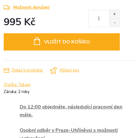
Možnosti doručení
995 Kč
Měrná
cena:
VLOŽIT DO KOŠÍKU
Dotaz k produktu
Hlídací pes
Značka:
Takagi
Záruka
:
2 roky
Do 12:00 objednáte, následující pracovní den
máte.
Osobní odběr v Praze-Uhříněvsi s možností