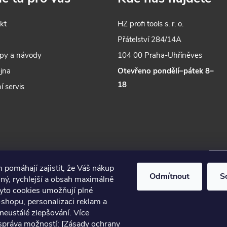
a
kt
HZ profi tools s. r. o.
c
s
Přátelství 284/14A
py a návody
104 00 Praha-Uhříněves
p
jna
Otevřeno pondělí–pátek 8–
18
í servis
v
k
y
 pomáhají zajistit, že Váš nákup
v
Odmítnout
S
ný, rychlejší a obsah maximálně
Tyto cookies umožňují plné
ý
-shopu, personalizaci reklam a
p
neustálé zlepšování. Více
 správa možností:
[Zásady ochrany