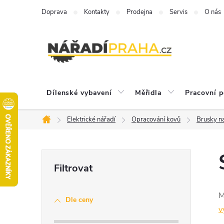
Přejít
Doprava
Kontakty
Prodejna
Servis
O nás
na
obsah
Dílenské vybavení
Měřidla
Pracovní 
Elektrické nářadí
Opracování kovů
Brusky n
Domů
P
o
M
Dle ceny
s
v