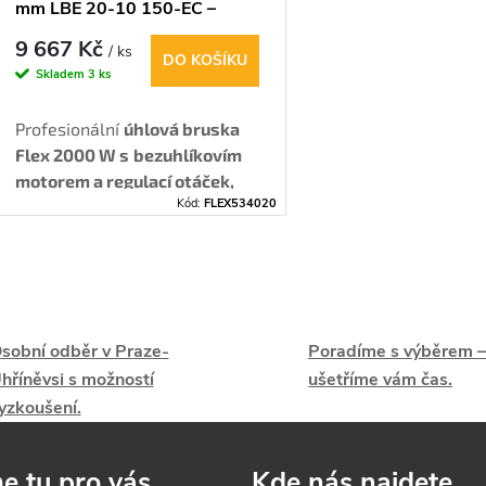
o
mm LBE 20-10 150-EC –
r
2000 W s regulací otáček
9 667 Kč
/ ks
d
DO KOŠÍKU
Skladem
3 ks
o
u
Profesionální
úhlová bruska
d
Flex 2000 W s
bezuhlíkovím
k
motorem a regulací otáček,
u
Kód:
FLEX534020
brzdou a ochranou proti
t
zpětnému rázu, ideální pro
k
kov, kámen i beton.
ů
O
t
v
sobní odběr v Praze-
Poradíme s výběrem –
ů
hříněvsi s možností
ušetříme vám čas.
yzkoušení.
á
d
e tu pro vás
Kde nás najdete