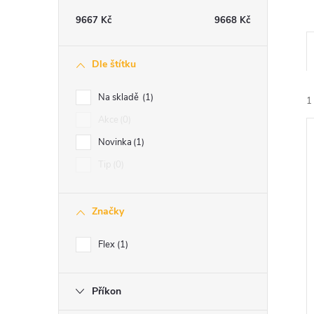
t
9667
Kč
9668
Kč
r
Dle štítku
a
Na skladě
1
1
n
Akce
0
Novinka
1
n
Tip
0
í
Značky
í
p
i
Flex
1
a
n
Příkon