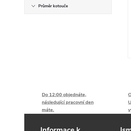
e
Průměr kotouče
l
Do 12:00 objednáte,
O
l
následující pracovní den
U
máte.
v
Informace k
Jsm