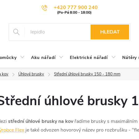
+420 777 900 240
HLEDAT
pomůcky
Aku nářadí
Elektrické nářadí
Nátěry 
a kov
Úhlové brusky
Střední úhlové brusky 150 - 180 mm
Střední úhlové brusky 
ezi
střední úhlové brusky na kov
řadíme brusky s maximálním
ýrobce Flex
je také odvozen hovorový název pro rozbrušku - "fle