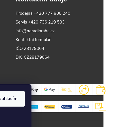
Prodejna
+420 777 900 240
Servis
+420 736 219 533
info@naradipraha.cz
Kontaktní formulář
IČO 28179064
DIČ CZ28179064
ouhlasím