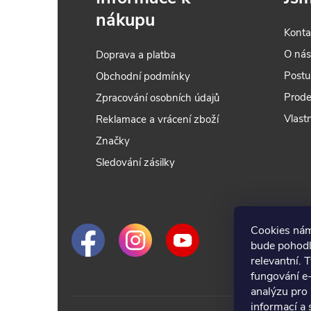
nákupu
Konta
O ná
Doprava a platba
í
Postu
Obchodní podmínky
Prode
Zpracování osobních údajů
Vlastn
Reklamace a vrácení zboží
r
Značky
Sledování zásilky
Cookies nám
bude pohodl
relevantní. 
fungování e
analýzu pro 
informací a