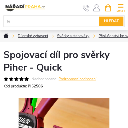
Přejít
NÁKUPNÍ
KOŠÍK
na
obsah
HLEDAT
Domů
Dílenské vybavení
Svěrky a stahováky
Příslušenství ke 
Spojovací díl pro svěrky
Piher - Quick
Neohodnoceno
Podrobnosti hodnocení
Kód produktu:
PI52506