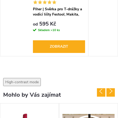
Piher | Svěrka pro T-drážky a
vodící lišty Festool, Makita,
DeWalt
595 Kč
od
Skladem
>10 ks
ZOBRAZIT
High-contrast mode
Mohlo by Vás zajímat