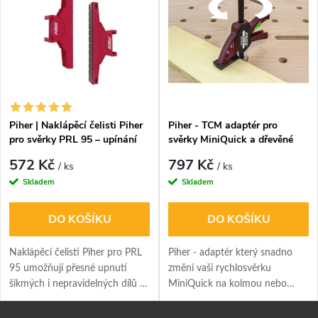
Piher | Naklápěcí čelisti Piher
Piher - TCM adaptér pro
pro svěrky PRL 95 – upínání
svěrky MiniQuick a dřevěné
nepravidelných tvarů
stoly s otvory 19/20 mm
572 Kč
797 Kč
/ ks
/ ks
Skladem
Skladem
DO KOŠÍKU
DO KOŠÍKU
Naklápěcí čelisti Piher pro PRL
Piher - adaptér který snadno
95 umožňují přesné upnutí
změní vaši rychlosvěrku
šikmých i nepravidelných dílů v
MiniQuick na kolmou nebo
rozsahu 2×22,5°, celkem až 45°.
plochou svěrku do pracovního
stolu s otvory 19/20 mm.