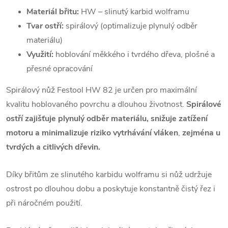
Materiál břitu:
HW – slinutý karbid wolframu
Tvar ostří:
spirálový (optimalizuje plynulý odběr
materiálu)
Využití:
hoblování měkkého i tvrdého dřeva, plošné a
přesné opracování
Spirálový nůž Festool HW 82 je určen pro maximální
kvalitu hoblovaného povrchu a dlouhou životnost.
Spirálové
ostří zajišťuje plynulý odběr materiálu, snižuje zatížení
motoru a minimalizuje riziko vytrhávání vláken
,
zejména u
tvrdých a citlivých dřevin.
Díky břitům ze slinutého karbidu wolframu si nůž udržuje
ostrost po dlouhou dobu a poskytuje konstantně čistý řez i
při náročném použití.