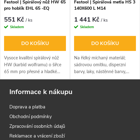
Festool | Spirálový nůž HW 65
Festool | Spirálová metla HS 3
pro hoblík EHL 65 -EQ
140X600 L M14
551 Kč
1 441 Kč
/ ks
/ ks
Skladem
Skladem
DO KOŠÍKU
DO KOŠÍKU
Vysoce kvalitní spirálový nůž
Na řídký míchaný materiál;
HW (karbid wolframu) o šířce
sádrovou omítku, disperzní
65 mm pro přesné a hladké
barvy, laky, nástěnné barvy,
hoblování. Pro hoblík Festool
zalévací hmoty.
EHL 65 - EQ odolný proti
Informace k nákupu
opotřebení s dlouhodobě
ostrým břitem.
Doprava a platba
Obchodní podmínky
Zpracování osobních údajů
Reklamace a vrácení zboží