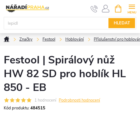
Přejít
NÁKUPNÍ
KOŠÍK
na
obsah
HLEDAT
Domů
Značky
Festool
Hoblování
Příslušenství pro hoblová
Festool | Spirálový nůž
HW 82 SD pro hoblík HL
850 - EB
1 hodnocení
Podrobnosti hodnocení
Kód produktu:
484515