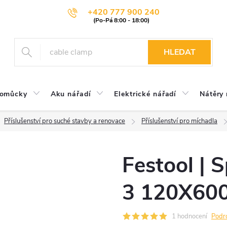
+420 777 900 240
HLEDAT
pomůcky
Aku nářadí
Elektrické nářadí
Nátěry 
Příslušenství pro suché stavby a renovace
Příslušenství pro míchadla
Festool | 
3 120X60
1 hodnocení
Podr