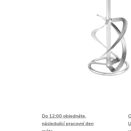
Do 12:00 objednáte,
O
následující pracovní den
U