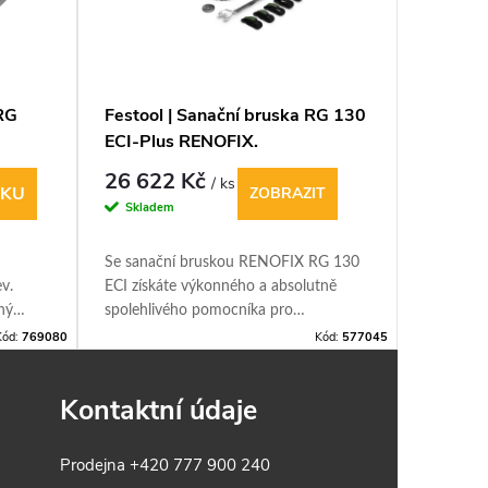
-RG
Festool | Sanační bruska RG 130
Festool
ECI-Plus RENOFIX.
hubice
26 622 Kč
528 K
/ ks
ÍKU
ZOBRAZIT
Skladem
Sklade
Se sanační bruskou RENOFIX RG 130
Univerzál
v.
ECI získáte výkonného a absolutně
vysavač 
ný
spolehlivého pomocníka pro
jednoduc
odstraňování starých vrstev a zbytků
námahy.
Kód:
769080
Kód:
577045
lepidel.
Kontaktní údaje
Prodejna
+420 777 900 240