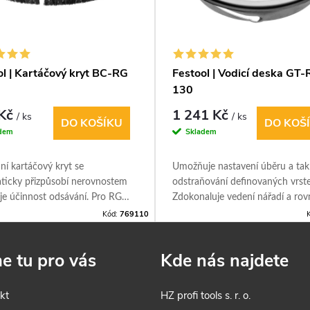
ol | Kartáčový kryt BC-RG
Festool | Vodicí deska GT
130
 Kč
1 241 Kč
/ ks
/ ks
DO KOŠÍKU
DO KOŠ
dem
Skladem
í kartáčový kryt se
Umožňuje nastavení úběru a tak
ticky přizpůsobí nerovnostem
odstraňování definovaných vrste
je účinnost odsávání. Pro RG
Zdokonaluje vedení nářadí a rov
výsledek práce. Pro RG 130 ECI,
Kód:
769110
RG 130, RGP 130.
e tu pro vás
Kde nás najdete
kt
HZ profi tools s. r. o.