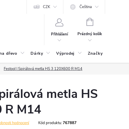
CZK
Čeština
NÁKUPNÍ
KOŠÍK
Prázdný košík
Přihlášení
na dřevo
Dárky
Výprodej
Značky
Postu
Festool | Spirálová metla HS 3 120X600 R M14
Spirálová metla HS
0 R M14
obnosti hodnocení
Kód produktu:
767887