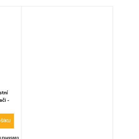
stní
ači -
ŠÍKU
FLEX495883