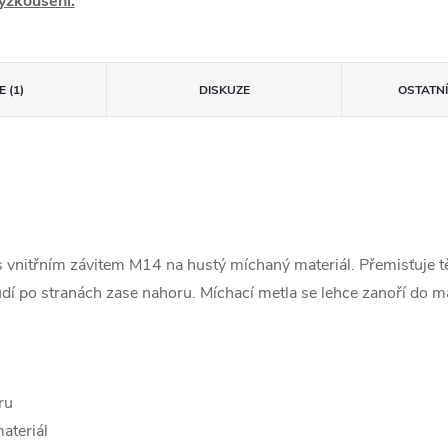
yzkoušení.
 (1)
DISKUZE
OSTATN
 s vnitřním závitem M14 na hustý míchaný materiál. Přemisťuje 
dí po stranách zase nahoru. Míchací metla se lehce zanoří do ma
ru
ateriál