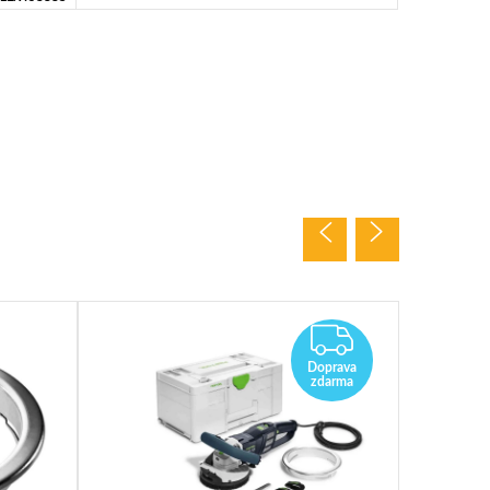
ZDARMA
Doprava
zdarma