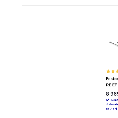
Festo
RE EF
8 96
Skla
dodavate
do 7 dní