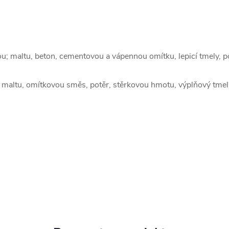
ou; maltu, beton, cementovou a vápennou omítku, lepicí tmely,
cí maltu, omítkovou směs, potěr, stěrkovou hmotu, výplňový tmel