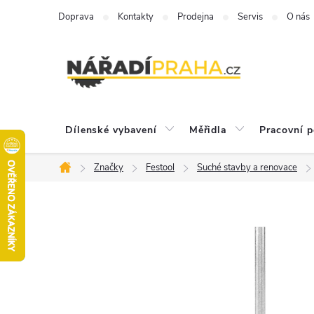
Přejít
Doprava
Kontakty
Prodejna
Servis
O nás
na
obsah
Dílenské vybavení
Měřidla
Pracovní 
Značky
Festool
Suché stavby a renovace
Domů