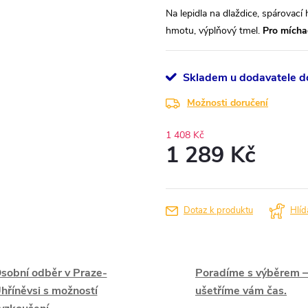
Na lepidla na dlaždice, spárovací
hmotu, výplňový tmel.
Pro mícha
Skladem u dodavatele do
Možnosti doručení
1 408 Kč
1 289 Kč
Měrná
cena:
Dotaz k produktu
Hlíd
sobní odběr v Praze-
Poradíme s výběrem –
hříněvsi s možností
ušetříme vám čas.