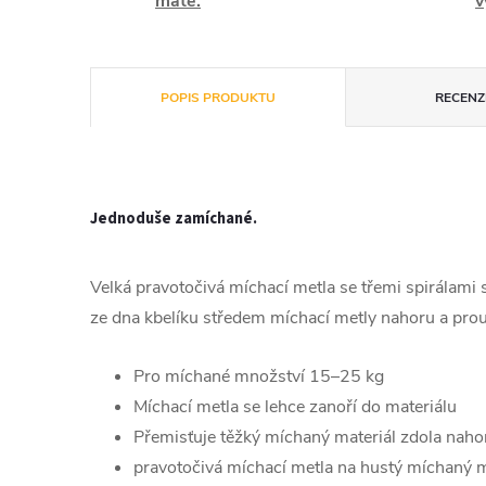
máte.
v
POPIS PRODUKTU
RECENZE
Jednoduše zamíchané.
Velká pravotočivá míchací metla se třemi spirálami
ze dna kbelíku středem míchací metly nahoru a prou
Pro míchané množství 15–25 kg
Míchací metla se lehce zanoří do materiálu
Přemisťuje těžký míchaný materiál zdola naho
pravotočivá míchací metla na hustý míchaný m