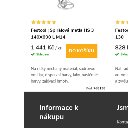
50x2,5m-
Festool | Spirálová metla HS 3
Festo
140X600 L M14
130
1 441 Kč
828
/ ks
ŠÍKU
DO KOŠÍKU
Skladem
Skla
Na řídký míchaný materiál; sádrovou
Náhradn
ěných
omítku, disperzní barvy, laky, nástěnné
automa
barvy, zalévací hmoty.
a zvyšu
130.
Kód:
452888
Kód:
768138
Informace k
Jsm
nákupu
Konta