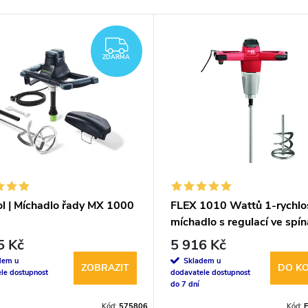
ZDARMA
ZDARMA
ol | Míchadlo řady MX 1000
FLEX 1010 Wattů 1-rychlo
míchadlo s regulací ve spín
MXE 1000 + WR2 120
5 Kč
5 916 Kč
dem u
Skladem u
ZOBRAZIT
DO KO
le dostupnost
dodavatele dostupnost
do 7 dní
Kód:
575806
Kód: