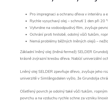
Pro impregnaci a ochranu dřeva v interiéru a e
Rychle vysychavý olej –⁠ schnutí⁠ 1 den při 20
Vytvrdne na vodoodpudivý film, zvyšuje pevno
Ochrání proti hnilobě, odolný vůči tukům, rop
Nemá problémy běžných lněných olejů –⁠ nežlo
Základní lněný olej (lněná fermež) SELDER Grundolja
krásně zvýrazní kresbu dřeva. Nabízí univerzální o
Lněný olej SELDER zpevňuje dřevo, zvyšuje jeho rozm
univerzitě v Simlångsdalen vyšlo, že Grundolja chr
Ošetřený povrch je odolný také vůči tukům, ropným 
povrchu a na vzduchu rychle schne za vzniku linoxi