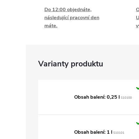
Do 12:00 objednáte,
O
následující pracovní den
U
máte.
v
Obsah balení: 0,25 l
S10100
Obsah balení: 1 l
S10101