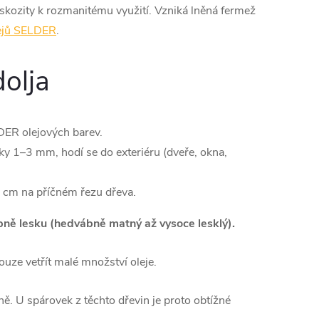
iskozity k rozmanitému využití. Vzniká lněná fermež
ejů SELDER
.
olja
DER olejových barev.
ky 1–⁠3 mm, hodí se do exteriéru (dveře, okna,
6 cm na příčném řezu dřeva.
upně lesku (hedvábně matný až vysoce lesklý).
uze vetřít malé množství oleje.
ě. U spárovek z těchto dřevin je proto obtížné