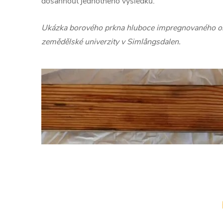
dosáhnout jednotného výsledku.
Ukázka borového prkna hluboce impregnovaného ole
zemědělské univerzity v Simlångsdalen.