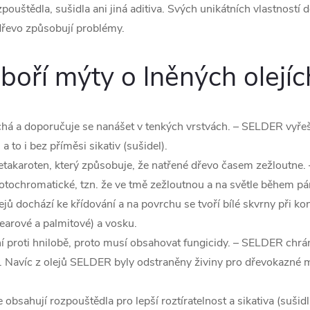
štědla, sušidla ani jiná aditiva. Svých unikátních vlastností do
 dřevo způsobují problémy.
oří mýty o lněných olejíc
há a doporučuje se nanášet v tenkých vrstvách. – SELDER vyřeš
 to i bez příměsi sikativ (sušidel).
etakaroten, který způsobuje, že natřené dřevo časem zežloutne. 
otochromatické, tzn. že ve tmě zežloutnou a na světle během pá
ejů dochází ke křídování a na povrchu se tvoří bílé skvrny při k
arové a palmitové) a vosku.
 proti hnilobě, proto musí obsahovat fungicidy. –⁠ SELDER chr
. Navíc z olejů SELDER byly odstraněny živiny pro dřevokazné 
 obsahují rozpouštědla pro lepší roztíratelnost a sikativa (sušidl