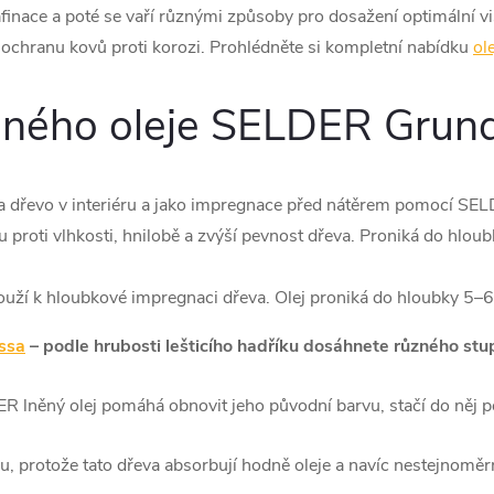
afinace a poté se vaří různými způsoby pro dosažení optimální v
 ochranu kovů proti korozi. Prohlédněte si kompletní nabídku
ol
ěného oleje SELDER Grund
 dřevo v interiéru a jako impregnace před nátěrem pomocí SEL
u proti vlhkosti, hnilobě a zvýší pevnost dřeva. Proniká do hloub
uží k hloubkové impregnaci dřeva. Olej proniká do hloubky 5–⁠
ssa
–⁠ podle hrubosti lešticího hadříku dosáhnete různého st
R lněný olej pomáhá obnovit jeho původní barvu, stačí do něj po
u, protože tato dřeva absorbují hodně oleje a navíc nestejnoměrn