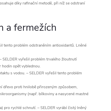
sahuje díky rafinační metodě, při níž se odstraní
h a fermežích
il tento problém odstraněním antioxidantů. Lněné
–⁠ SELDER vyřešil problém trvalého žloutnutí
r hodin opět vyblednou.
ontaktu s vodou. –⁠ SELDER vyřešil tento problém
ání dřevo proti hnilobě přirozeným způsobem,
mikroorganismy (např. bílkoviny a nasycené mastné
a) pro rychlé schnutí. –⁠ SELDER vyrábí čistý lněný