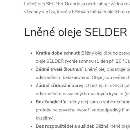
Lněný olej SELDER Grundolja neobsahuje žádná rozpou
všechny složky, které v běžných lněných olejích na
Lněné oleje SELDER b
Krátká doba schnutí:
Běžný olej dlouho zasyc
oleje SELDER rychle schnou (1 den při 20 °C), a
Žádné trvalé žloutnutí:
Lněný olej obsahuje b
odstraněním betakarotenu. Oleje jsou ovšem f
Žádné křídování barvy
: U běžných lněných ol
odstraněním nasycených mastných kyselin (ste
Bez fungicidů:
Lněný olej sám o sobě nechrání
protože na povrchu vytvoří vodoodpudivý film
kyseliny).
Bez rozpouštědel a sušidel:
Běžné lněné oleje