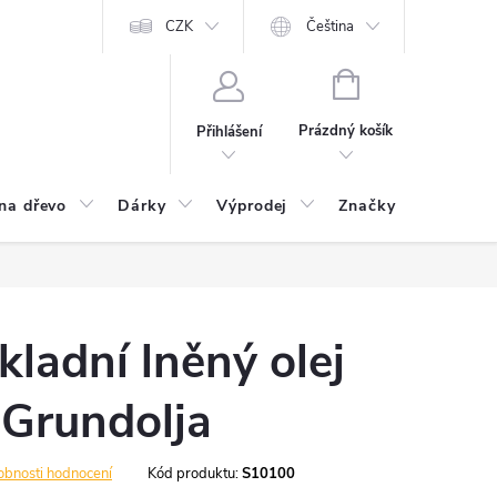
CZK
Čeština
NÁKUPNÍ
KOŠÍK
Prázdný košík
Přihlášení
na dřevo
Dárky
Výprodej
Značky
Postu
kladní lněný olej
 Grundolja
obnosti hodnocení
Kód produktu:
S10100