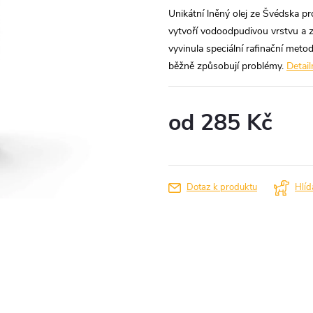
Unikátní lněný olej ze Švédska pro
vytvoří vodoodpudivou vrstvu a z
vyvinula speciální rafinační metod
běžně způsobují problémy.
Detail
od
285 Kč
Měrná
cena:
Dotaz k produktu
Hlíd