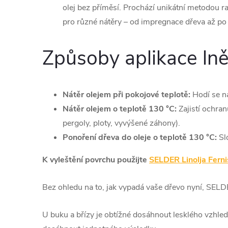
olej bez příměsí. Prochází unikátní metodou r
pro různé nátěry –⁠ od impregnace dřeva až po
Způsoby aplikace ln
Nátěr olejem při pokojové teplotě:
Hodí se na
Nátěr olejem o teplotě 130 °C:
Zajistí ochran
pergoly, ploty, vyvýšené záhony).
Ponoření dřeva do oleje o teplotě 130 °C:
Slo
K vyleštění povrchu použijte
SELDER Linolja Ferni
Bez ohledu na to, jak vypadá vaše dřevo nyní, SELDE
U buku a břízy je obtížné dosáhnout lesklého vzhled