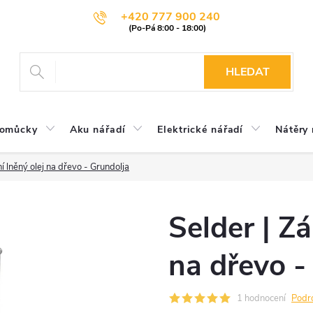
+420 777 900 240
HLEDAT
pomůcky
Aku nářadí
Elektrické nářadí
Nátěry 
í lněný olej na dřevo - Grundolja
Selder | Zá
na dřevo -
1 hodnocení
Podr