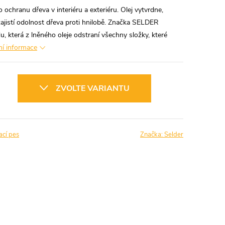
 ochranu dřeva v interiéru a exteriéru. Olej vytvrdne,
ajistí odolnost dřeva proti hnilobě. Značka SELDER
u, která z lněného oleje odstraní všechny složky, které
ní informace
ZVOLTE VARIANTU
ací pes
Značka:
Selder