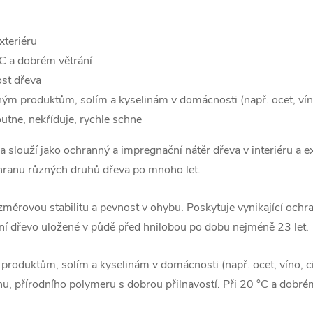
xteriéru
 °C a dobrém větrání
st dřeva
ným produktům, solím a kyselinám v domácnosti (např. ocet, víno
utne, nekříduje, rychle schne
 slouží jako ochranný a impregnační nátěr dřeva v interiéru a e
chranu různých druhů dřeva po mnoho let.
ěrovou stabilitu a pevnost v ohybu. Poskytuje vynikající ochra
ání dřevo uložené v půdě před hnilobou po dobu nejméně 23 let.
produktům, solím a kyselinám v domácnosti (např. ocet, víno, 
nu, přírodního polymeru s dobrou přilnavostí. Při 20 °C a dobr