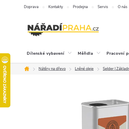
Přejít
Doprava
Kontakty
Prodejna
Servis
O nás
na
obsah
Dílenské vybavení
Měřidla
Pracovní 
Nátěry na dřevo
Lněné oleje
Selder | Základn
Domů