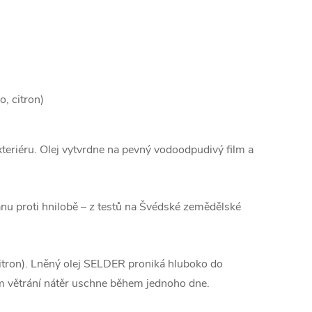
, citron)
xteriéru. Olej vytvrdne na pevný vodoodpudivý film a
nu proti hnilobě –⁠ z testů na Švédské zemědělské
citron). Lněný olej SELDER proniká hluboko do
ém větrání nátěr uschne během jednoho dne.