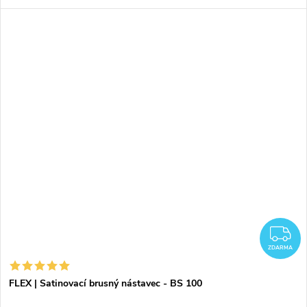
Z
ZDARMA
FLEX | Satinovací brusný nástavec - BS 100