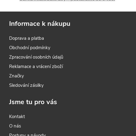
í
p
Informace k nákupu
r
Doprava a platba
v
Obchodní podmínky
k
Zpracování osobních údajů
y
Reklamace a vrácení zboží
Značky
v
Sledování zásilky
ý
Jsme tu pro vás
p
i
Kontakt
O nás
s
Postupy a návody