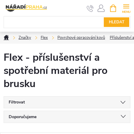
Přejít
NÁKUPNÍ
KOŠÍK
na
obsah
HLEDAT
Domů
Značky
Flex
Povrchové opracování kovů
Příslušenství 
Flex - příslušenství a
spotřební materiál pro
brusku
Filtrovat
Ř
Doporučujeme
a
Nejlevnější