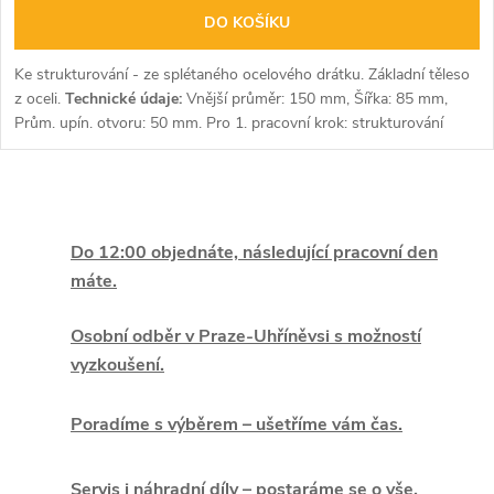
DO KOŠÍKU
Ke strukturování - ze splétaného ocelového drátku. Základní těleso
z oceli.
Technické údaje:
Vnější průměr: 150 mm, Šířka: 85 mm,
Prům. upín. otvoru: 50 mm. Pro 1. pracovní krok: strukturování
dřevěného povrchu.
O
v
Do 12:00 objednáte, následující pracovní den
máte.
l
á
Osobní odběr v Praze-Uhříněvsi s možností
vyzkoušení.
d
Poradíme s výběrem – ušetříme vám čas.
a
c
Servis i náhradní díly – postaráme se o vše.