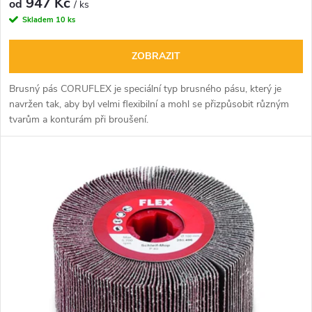
947 Kč
u
od
/ ks
Skladem
10 ks
k
k
ZOBRAZIT
t
t
Brusný pás CORUFLEX je speciální typ brusného pásu, který je
ů
navržen tak, aby byl velmi flexibilní a mohl se přizpůsobit různým
ů
tvarům a konturám při broušení.