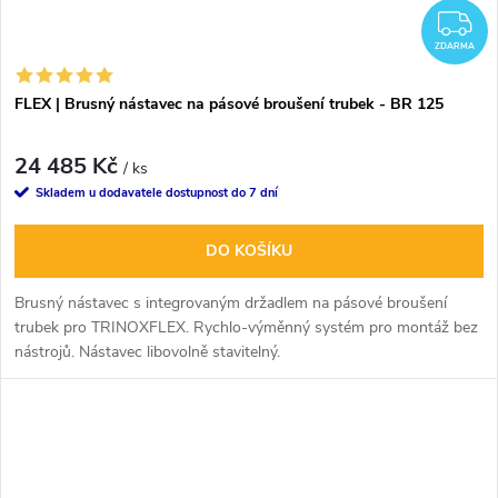
Z
ZDARMA
FLEX | Brusný nástavec na pásové broušení trubek - BR 125
24 485 Kč
/ ks
Skladem u dodavatele dostupnost do 7 dní
DO KOŠÍKU
Brusný nástavec s integrovaným držadlem na pásové broušení
trubek pro TRINOXFLEX. Rychlo-výměnný systém pro montáž bez
nástrojů. Nástavec libovolně stavitelný.