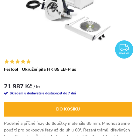
Z
ZDARMA
Festool | Okružní pila HK 85 EB-Plus
21 987 Kč
/ ks
Skladem u dodavatele dostupnost do 7 dní
DO KOŠÍKU
Podélné a příčné řezy do tloušťky materiálu 85 mm. Mnohostranné
použití pro pokosové řezy až do úhlu 60°. Řezání trámů, dřevěných