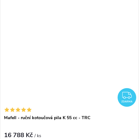
Z
ZDARMA
Mafell - ruční kotoučová pila K 55 cc - TRC
16 788 Kč
/ ks