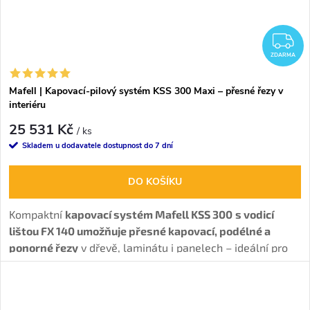
Z
ZDARMA
Mafell | Kapovací-pilový systém KSS 300 Maxi – přesné řezy v
interiéru
25 531 Kč
/ ks
Skladem u dodavatele dostupnost do 7 dní
DO KOŠÍKU
Kompaktní
kapovací systém Mafell KSS 300
s vodicí
lištou FX 140 umožňuje přesné kapovací, podélné a
ponorné řezy
v dřevě, laminátu i panelech – ideální pro
interiérové montáže.