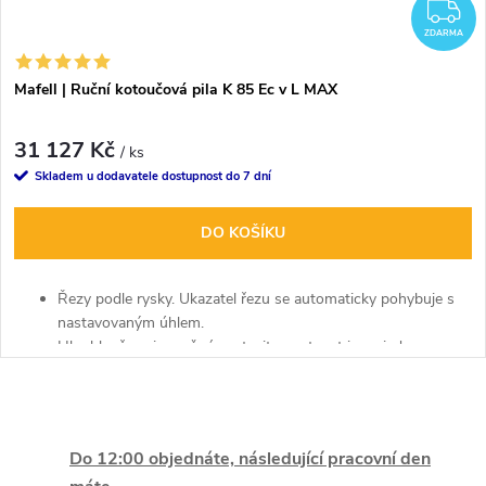
Z
ZDARMA
Mafell | Ruční kotoučová pila K 85 Ec v L MAX
31 127 Kč
/ ks
Skladem u dodavatele dostupnost do 7 dní
DO KOŠÍKU
Řezy podle rysky. Ukazatel řezu se automaticky pohybuje s
nastavovaným úhlem.
Hloubku řezu je možné nastavit a aretovat jen s jednou
páčkou.
O
v
Do 12:00 objednáte, následující pracovní den