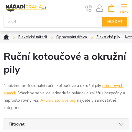
Přejít
NÁKUPNÍ
KOŠÍK
na
obsah
HLEDAT
Domů
Elektrické nářadí
Opracování dřeva
Elektrické pily
Koto
Ruční kotoučové a okružní
pily
Nabízíme profesionální ruční kotoučové a okružní pily
prémiových
značek
. Všechny se velice jednoduše ovládají a zajišťují bezpečný a
naprosto rovný řez.
Akumulátorové pily
najdete v samostatné
kategorii.
Filtrovat