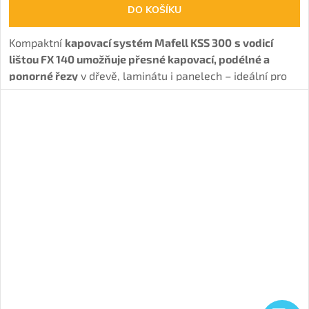
DO KOŠÍKU
Kompaktní
kapovací systém Mafell KSS 300
s vodicí
lištou FX 140 umožňuje přesné kapovací, podélné a
ponorné řezy
v dřevě, laminátu i panelech – ideální pro
interiérové montáže.