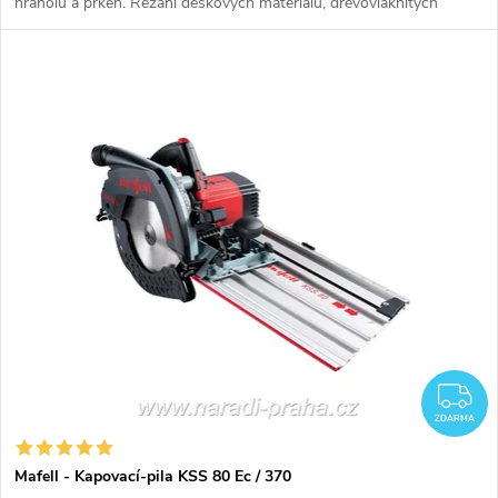
hranolů a prken. Řezání deskových materiálů, dřevovláknitých
izolačních materiálů a sendvičových desek
Z
ZDARMA
Mafell - Kapovací-pila KSS 80 Ec / 370