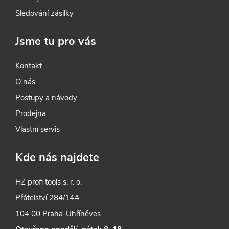
v
Sledování zásilky
ý
Jsme tu pro vás
p
i
Kontakt
O nás
s
Postupy a návody
u
Prodejna
Vlastní servis
Kde nás najdete
HZ profi tools s. r. o.
Přátelství 284/14A
104 00 Praha-Uhříněves