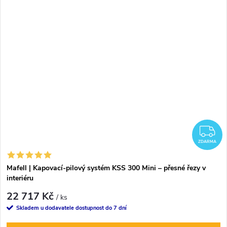
Z
ZDARMA
Mafell | Kapovací-pilový systém KSS 300 Mini – přesné řezy v
interiéru
22 717 Kč
/ ks
Skladem u dodavatele dostupnost do 7 dní