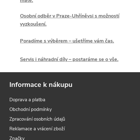
máte.
l
á
Osobní odběr v Praze-Uhříněvsi s možností
vyzkoušení.
d
Poradíme s výběrem – ušetříme vám čas.
a
c
Servis i náhradní díly – postaráme se o vše.
í
p
Informace k nákupu
r
Doprava a platba
v
Obchodní podmínky
k
Zpracování osobních údajů
y
Reklamace a vrácení zboží
Značky