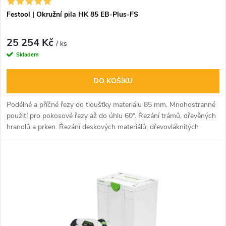
o
d
Festool | Okružní pila HK 85 EB-Plus-FS
d
u
25 254 Kč
u
/ ks
Skladem
k
k
DO KOŠÍKU
t
t
Podélné a příčné řezy do tloušťky materiálu 85 mm. Mnohostranné
ů
použití pro pokosové řezy až do úhlu 60°. Řezání trámů, dřevěných
ů
hranolů a prken. Řezání deskových materiálů, dřevovláknitých
izolačních materiálů a sendvičových desek