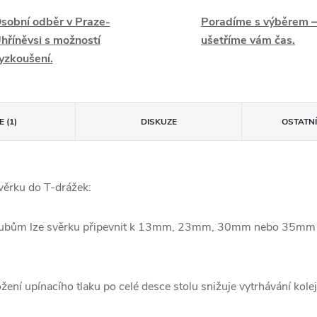
sobní odběr v Praze-
Poradíme s výběrem –
hříněvsi s možností
ušetříme vám čas.
yzkoušení.
 (1)
DISKUZE
OSTATN
věrku do T-drážek:
oubům lze svěrku připevnit k 13mm, 23mm, 30mm nebo 35mm kolej
ní upínacího tlaku po celé desce stolu snižuje vytrhávání kolejni