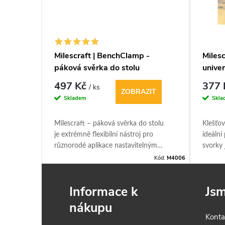
Vodící
Milescraft | BenchClamp -
Milesc
m (2 ks)
páková svěrka do stolu
univer
497 Kč
377
/ ks
ŠÍKU
ZOBRAZIT
Skladem
Skla
fil s T
Milescraft – páková svěrka do stolu
Klešťov
přesné
je extrémně flexibilní nástroj pro
ideální
široká
různorodé aplikace nastavitelným
svorky 
race s
přítlakem.
svrtáva
Kód:
M4039
Kód:
M4006
tně
ků. Délka
Informace k
Jsm
nákupu
Konta