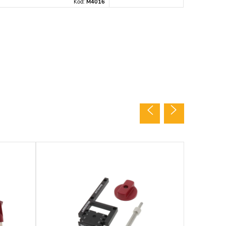
Kód:
M4016