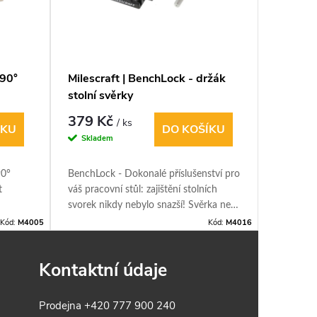
 90°
Milescraft | BenchLock - držák
Milescr
stolní svěrky
speciál
379 Kč
397 K
/ ks
ÍKU
DO KOŠÍKU
Skladem
Sklade
90°
BenchLock - Dokonalé příslušenství pro
Milescraf
t
váš pracovní stůl: zajištění stolních
FenceCla
svorek nikdy nebylo snazší! Svěrka není
použít v
součástí balení !!!
úhelníkem
Kód:
M4005
Kód:
M4016
rohové ry
Kontaktní údaje
Prodejna
+420 777 900 240