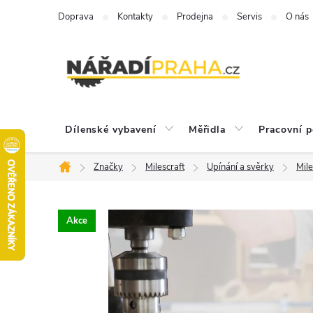
Přejít
Doprava
Kontakty
Prodejna
Servis
O nás
na
obsah
Dílenské vybavení
Měřidla
Pracovní 
Značky
Milescraft
Upínání a svěrky
Mile
Domů
Akce