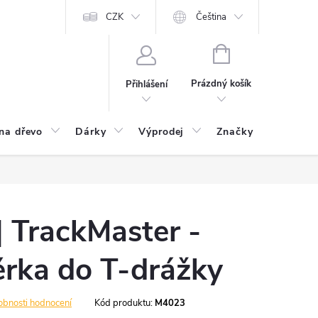
CZK
Čeština
NÁKUPNÍ
KOŠÍK
Prázdný košík
Přihlášení
na dřevo
Dárky
Výprodej
Značky
Postu
 | TrackMaster -
ěrka do T-drážky
obnosti hodnocení
Kód produktu:
M4023