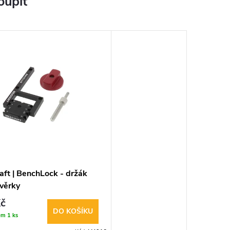
oupit
aft | BenchLock - držák
svěrky
č
DO KOŠÍKU
em
1 ks