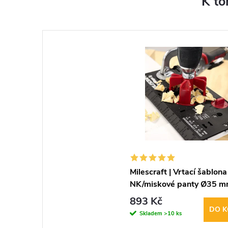
K to
Milescraft | Vrtací šablona
NK/miskové panty Ø35 
893 Kč
DO K
Skladem
>10 ks