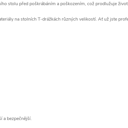
ího stolu před poškrábáním a poškozením, což prodlužuje životno
riály na stolních T-drážkách různých velikostí. Ať už jste profe
ší a bezpečnější.