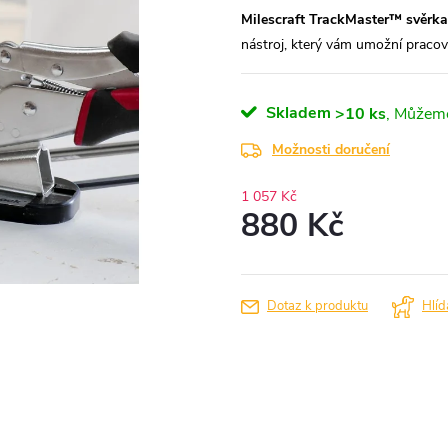
Milescraft TrackMaster™ svěrka
nástroj, který vám umožní pracovat
Skladem
>10 ks
Možnosti doručení
1 057 Kč
880 Kč
Měrná
cena:
Dotaz k produktu
Hlíd