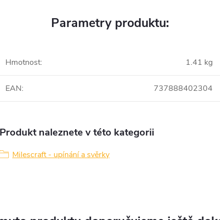
Parametry produktu:
Hmotnost
:
1.41 kg
EAN
:
737888402304
Produkt naleznete v této kategorii
Milescraft - upínání a svěrky