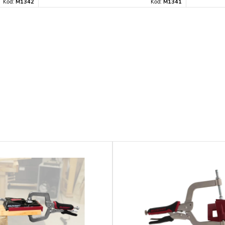
Kód:
M1342
Kód:
M1341