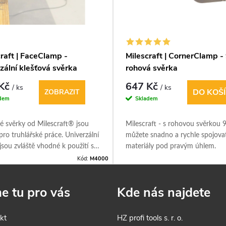
raft | FaceClamp -
Milescraft | CornerClamp -
zální klešťová svěrka
rohová svěrka
 Kč
647 Kč
/ ks
/ ks
DO KOŠ
ZOBRAZIT
dem
Skladem
é svěrky od Milescraft® jsou
Milescraft - s rohovou svěrkou 
 pro truhlářské práce. Univerzální
můžete snadno a rychle spojova
jsou zvláště vhodné k použití se
materiály pod pravým úhlem.
cími přípravky.
Kód:
M4000
e tu pro vás
Kde nás najdete
kt
HZ profi tools s. r. o.