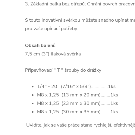
3. Základní patka bez otřepů: Chrání povrch pracovn
S touto inovativní svěrkou můžete snadno upínat mate
pro vaše upínací potřeby.
Obsah balení:
7,5 cm (3") tlaková svěrka
Připevňovací " T " šrouby do drážky
1/4" - 20 (7/16" x 5/8")..............1ks
M8 x 1,25 (13 mm x 20 mm)........1ks
M8 x 1,25 (23 mm x 30 mm)........1ks
M8 x 1,25 (30 mm x 35 mm)........1ks
Uvidíte, jak se vaše práce stane rychlejší, efektivněj