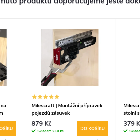
muto produktu doporučujeme ještě dok
 na
Milescraft | Montážní přípravek
Milescr
mm
pojezdů zásuvek
stolní 
879 Kč
379 K
OŠÍKU
DO KOŠÍKU
Skladem
>10 ks
Sklad