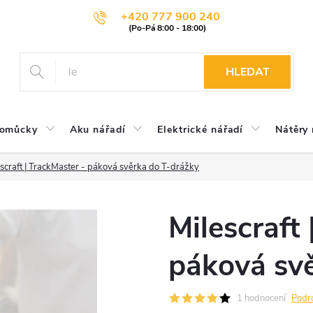
+420 777 900 240
HLEDAT
pomůcky
Aku nářadí
Elektrické nářadí
Nátěry 
scraft | TrackMaster - páková svěrka do T-drážky
Milescraft
páková sv
1 hodnocení
Podr