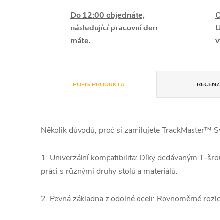
Do 12:00 objednáte,
O
následující pracovní den
U
máte.
v
POPIS PRODUKTU
RECENZE
Několik důvodů, proč si zamilujete TrackMaster™ S
1. Univerzální kompatibilita: Díky dodávaným T-šr
práci s různými druhy stolů a materiálů.
2. Pevná základna z odolné oceli: Rovnoměrné rozlože