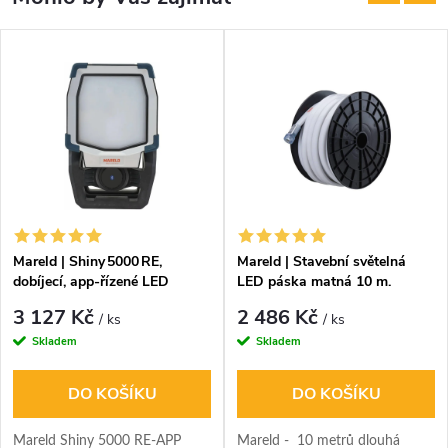
Mareld | Shiny 5000 RE,
Mareld | Stavební světelná
dobíjecí, app‑řízené LED
LED páska matná 10 m.
pracovní světlo 5 000 lm
3 127 Kč
2 486 Kč
/ ks
/ ks
Skladem
Skladem
DO KOŠÍKU
DO KOŠÍKU
Mareld Shiny 5000 RE‑APP
Mareld - 10 metrů dlouhá