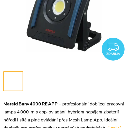
Z
ZDARMA
Mareld Bany 4000 RE APP
– profesionální dobíjecí pracovní
lampa 4 000 lm s app‑ovládání, hybridní napájení z baterií
nářadí i sítě a plné ovládání přes Mesh Lamp App. Ideální