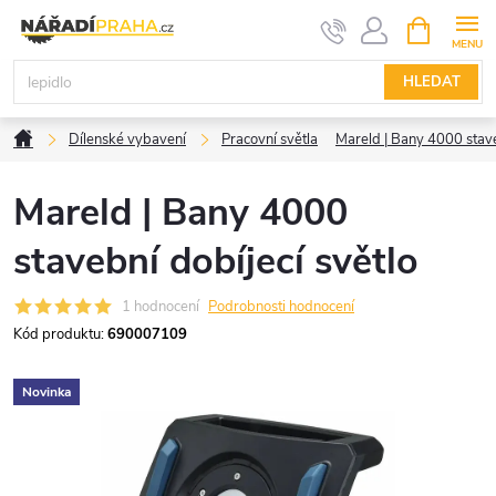
Přejít
NÁKUPNÍ
KOŠÍK
na
obsah
HLEDAT
Domů
Dílenské vybavení
Pracovní světla
Mareld | Bany 4000 stave
Mareld | Bany 4000
stavební dobíjecí světlo
1 hodnocení
Podrobnosti hodnocení
Kód produktu:
690007109
Novinka