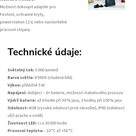
Možnost dokoupit adaptér pro
Festool, ochranné kryty,
powerstation 12 V, nebo nastavitelné
pracovní stojany.
Technické údaje:
Světelný tok:
5 000 lumenů
Barva světla:
6 500 K (studená bílá)
Výkon:
přibližně 5 W
Napájení:
dobíjecí – 6× baterie, možnost i kabelového provozu
Výdrž baterie:
až 6 hodin při 50 % jasu, 3 hodiny při 100 % jasu
Odolnost:
IK08 (vysoká odolnost proti nárazům), IP65 (odolnost
vůči prachu a vodě)
Životnost LED:
cca 30 000 hodin
Provozní teplota:
–10 °C až +58 °C