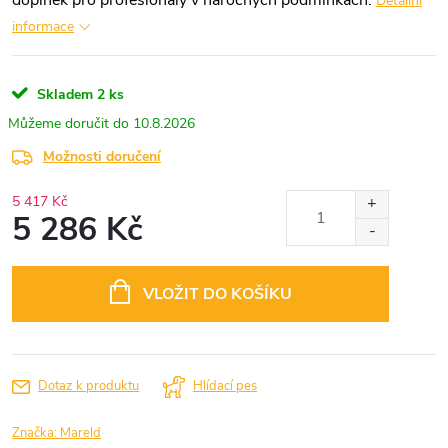
doplněk pro profesionály v náročných podmínkách.
Detailní
informace
Skladem
2 ks
10.8.2026
Možnosti doručení
5 417 Kč
5 286 Kč
Měrná
cena:
VLOŽIT DO KOŠÍKU
Dotaz k produktu
Hlídací pes
Značka:
Mareld