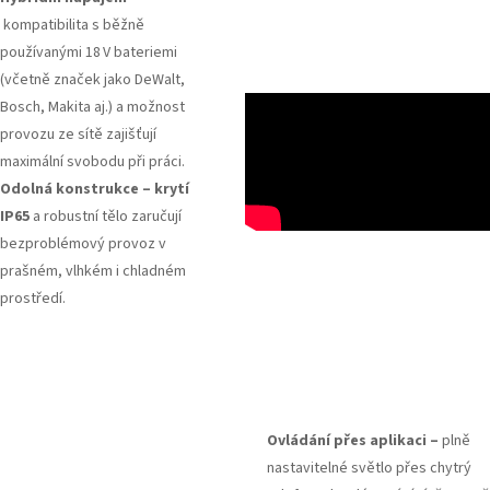
kompatibilita s běžně
používanými 18 V bateriemi
(včetně značek jako DeWalt,
Bosch, Makita aj.) a možnost
provozu ze sítě zajišťují
maximální svobodu při práci.
Odolná konstrukce – krytí
IP65
a robustní tělo zaručují
bezproblémový provoz v
prašném, vlhkém i chladném
prostředí.
Ovládání přes aplikaci –
plně
nastavitelné světlo přes chytrý