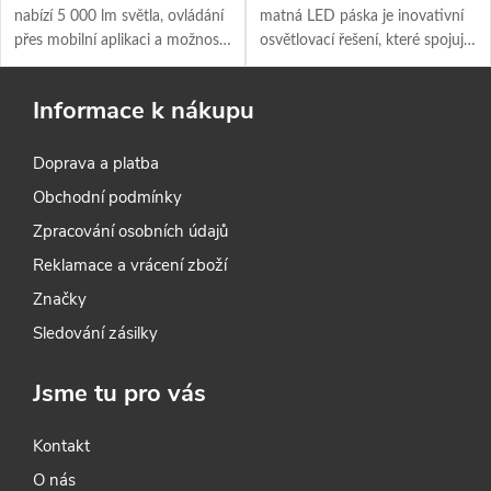
nabízí 5 000 lm světla, ovládání
matná LED páska je inovativní
přes mobilní aplikaci a možnost
osvětlovací řešení, které spojuje
sjednoceného řízení až 100
vynikající výkon s bezpečností a
lamp – ideální volba pro
jednoduchostí instalace.
Informace k nákupu
náročné profíky i staveniště.
Doprava a platba
Obchodní podmínky
Zpracování osobních údajů
Reklamace a vrácení zboží
Značky
Sledování zásilky
Jsme tu pro vás
Kontakt
O nás