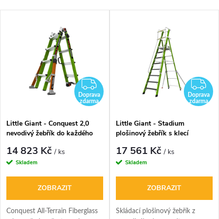
DARMA
ZDARMA
Z
Doprava
Doprava
zdarma
zdarma
Little Giant - Conquest 2,0
Little Giant - Stadium
nevodivý žebřík do každého
plošinový žebřík s klecí
terénu
14 823 Kč
17 561 Kč
/ ks
/ ks
Skladem
Skladem
ZOBRAZIT
ZOBRAZIT
Conquest All-Terrain Fiberglass
Skládací plošinový žebřík z