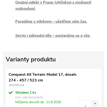
Osobní odběr v Praze-Uhříněvsi s možností
vyzkoušení.
Poradíme s výběrem – ušetříme vám čas.
Servis i náhradní díly – postaráme se o vše.
Conquest All Terrain: Model 17, dosah:
274 - 457 / 523 cm
16337EN-018
Skladem
1 ks
EAN:
096764164478
Můžeme doručit do
11.8.2026