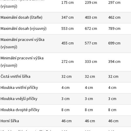
175 cm
239 cm
297 cm
(výsuvný)
Maximální dosah (štafle)
347 cm
403 cm
462 cm
Maximální dosah (výsuvný)
553 cm
672 cm
789 cm
Maximální pracovní výška
455 cm
577 cm
699 cm
(výsuvný)
Minimální pracovní výška
272 cm
333 cm
394 cm
(výsuvný)
Čistá vnitřní šířka
32 cm
32 cm
32 cm
Hloubka vnitřní příčky
4 cm
4 cm
4 cm
Hloubka vnější příčky
3 cm
3 cm
3 cm
Hloubka dvojité příčky
8 cm
8 cm
8 cm
Horní šířka
46 cm
46 cm
46 cm