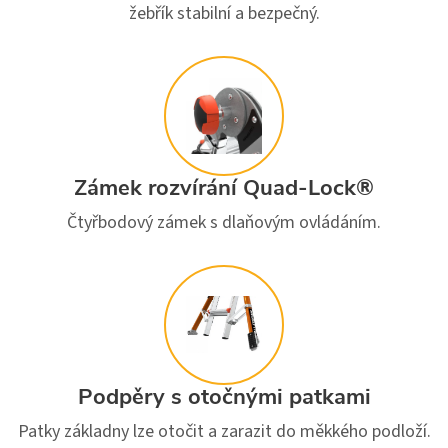
žebřík stabilní a bezpečný.
Zámek rozvírání Quad-Lock®
Čtyřbodový zámek s dlaňovým ovládáním.
Podpěry s otočnými patkami
Patky základny lze otočit a zarazit do měkkého podloží.