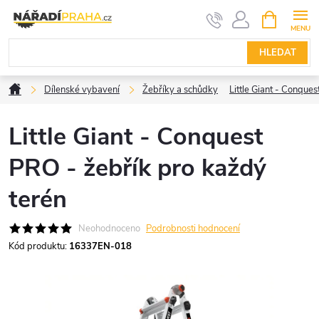
Přejít
NÁKUPNÍ
KOŠÍK
na
obsah
HLEDAT
Domů
Dílenské vybavení
Žebříky a schůdky
Little Giant - Conque
Little Giant - Conquest
PRO - žebřík pro každý
terén
Neohodnoceno
Podrobnosti hodnocení
Kód produktu:
16337EN-018