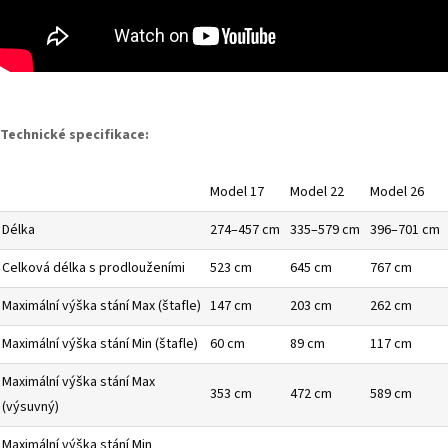
Technické specifikace:
Model 17
Model 22
Model 26
Délka
274–457 cm
335–579 cm
396–701 cm
Celková délka s prodlouženími
523 cm
645 cm
767 cm
Maximální výška stání Max (štafle)
147 cm
203 cm
262 cm
Maximální výška stání Min (štafle)
60 cm
89 cm
117 cm
Maximální výška stání Max
353 cm
472 cm
589 cm
(výsuvný)
Maximální výška stání Min