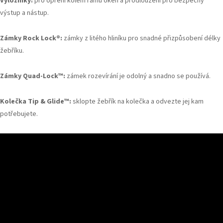
Výložníky:
pro opření kolem rámů oken a prodloužení pro bezpečný
výstup a nástup.
Zámky Rock Lock®:
zámky z litého hliníku pro snadné přizpůsobení délky
žebříku.
Zámky Quad-Lock
™:
zámek rozevírání je odolný a snadno se používá.
Kolečka Tip & Glide™:
sklopte žebřík na kolečka a odvezte jej kam
potřebujete.