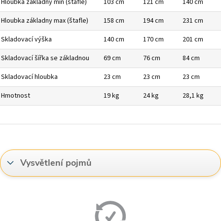
Hloubka základny min (štafle)
103 cm
121 cm
140 cm
Hloubka základny max (štafle)
158 cm
194 cm
231 cm
Skladovací výška
140 cm
170 cm
201 cm
Skladovací šířka se základnou
69 cm
76 cm
84 cm
Skladovací hloubka
23 cm
23 cm
23 cm
Hmotnost
19 kg
24 kg
28,1 kg
Vysvětlení pojmů