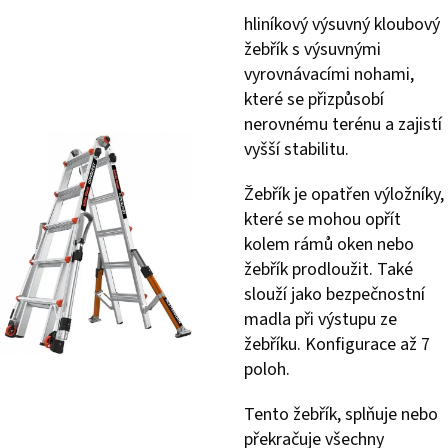
hliníkový výsuvný kloubový
žebřík s výsuvnými
vyrovnávacími nohami,
které se přizpůsobí
nerovnému terénu a zajistí
vyšší stabilitu.
Žebřík je opatřen výložníky,
které se mohou opřít
kolem rámů oken nebo
žebřík prodloužit. Také
slouží jako bezpečnostní
madla při výstupu ze
žebříku. Konfigurace až 7
poloh.
Tento žebřík, splňuje nebo
překračuje všechny