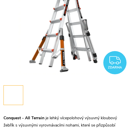
Z
ZDARMA
Conquest - All Terrain
je lehký vícepolohový výsuvný kloubový
žebřík s výsuvnými vyrovnávacími nohami, které se přizpůsobí