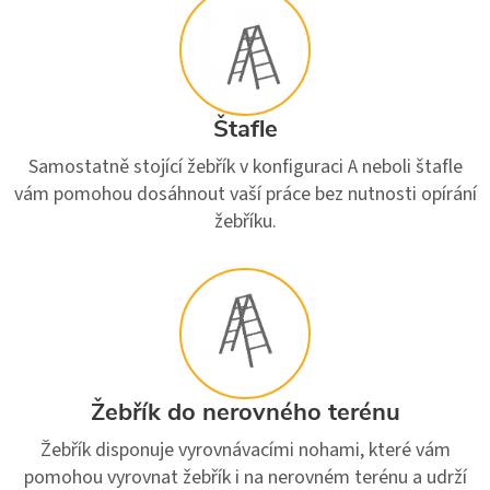
Štafle
Samostatně stojící žebřík v konfiguraci A neboli štafle
vám pomohou dosáhnout vaší práce bez nutnosti opírání
žebříku.
Žebřík do nerovného terénu
Žebřík disponuje vyrovnávacími nohami, které vám
pomohou vyrovnat žebřík i na nerovném terénu a udrží