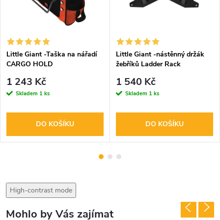
Little Giant -Taška na nářadí
Little Giant -nástěnný držák
CARGO HOLD
žebříků Ladder Rack
1 243 Kč
1 540 Kč
Skladem
1 ks
Skladem
1 ks
DO KOŠÍKU
DO KOŠÍKU
High-contrast mode
Mohlo by Vás zajímat