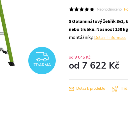
Neohodnoceno
Po
Sklolaminátový
žebřík 3v1, 
nebo trubku.
N
osnost 150 kg
montážníky.
Detailní informace
ZDARMA
od 9 045 Kč
od
7 622 Kč
ZDARMA
Měrná
cena:
Dotaz k produktu
Hlíd