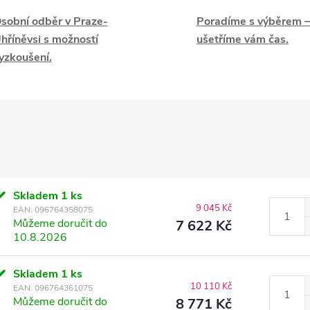
sobní odběr v Praze-
Poradíme s výběrem –
hříněvsi s možností
ušetříme vám čas.
yzkoušení.
Skladem
1 ks
9 045 Kč
EAN:
096764358075
Můžeme doručit do
7 622 Kč
10.8.2026
Skladem
1 ks
10 110 Kč
EAN:
096764361075
Můžeme doručit do
8 771 Kč