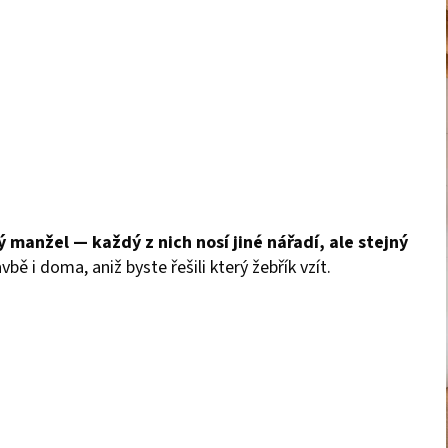
 manžel — každý z nich nosí jiné nářadí, a
le stejný
ě i doma, aniž byste řešili který žebřík vzít.