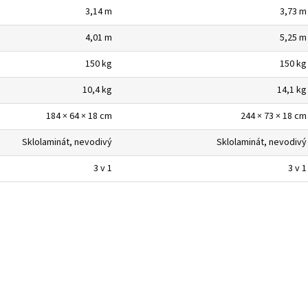
3,14 m
3,73 m
4,01 m
5,25 m
150 kg
150 kg
10,4 kg
14,1 kg
184 × 64 × 18 cm
244 × 73 × 18 cm
Sklolaminát, nevodivý
Sklolaminát, nevodivý
3 v 1
3 v 1