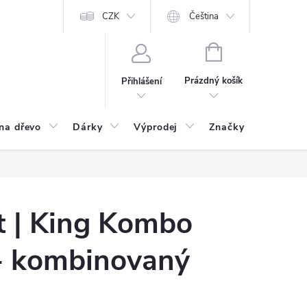
CZK
Čeština
NÁKUPNÍ
KOŠÍK
Prázdný košík
Přihlášení
na dřevo
Dárky
Výprodej
Značky
Postu
nt | King Kombo
 - kombinovaný