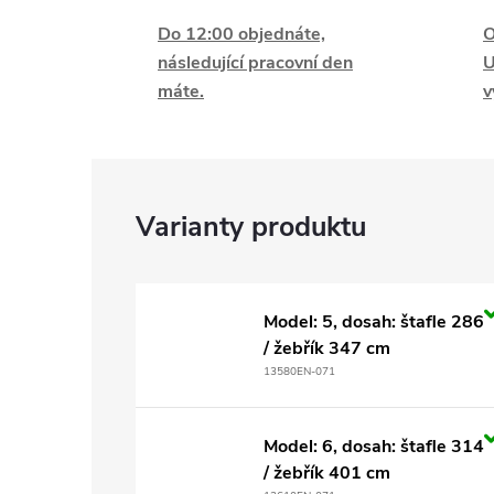
Do 12:00 objednáte,
O
následující pracovní den
U
máte.
v
Model: 5, dosah: štafle 286
/ žebřík 347 cm
13580EN-071
Model: 6, dosah: štafle 314
/ žebřík 401 cm