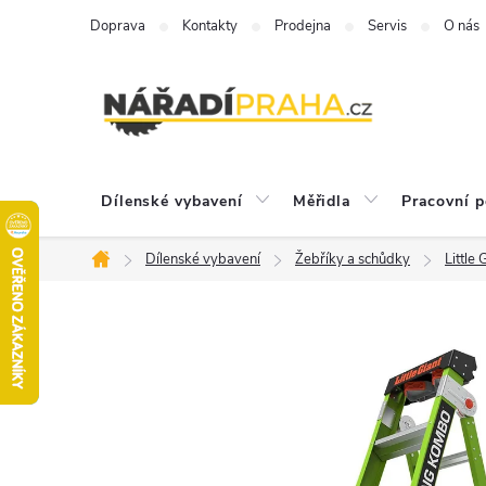
Přejít
Doprava
Kontakty
Prodejna
Servis
O nás
na
obsah
Dílenské vybavení
Měřidla
Pracovní 
Dílenské vybavení
Žebříky a schůdky
Little
Domů