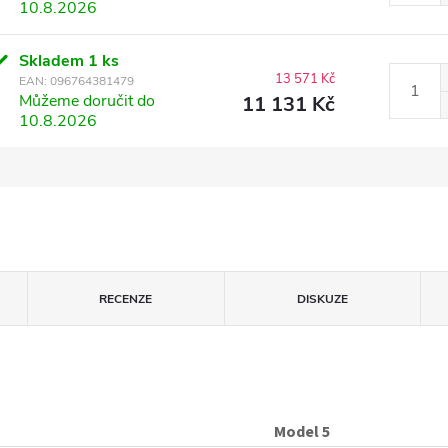
10.8.2026
Skladem
1 ks
13 571 Kč
EAN:
096764381479
Můžeme doručit do
11 131 Kč
10.8.2026
RECENZE
DISKUZE
Model 5