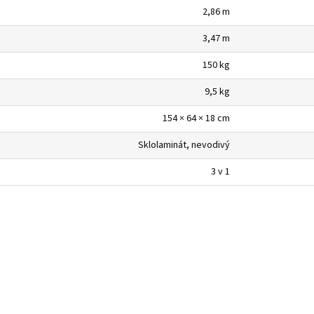
2,86 m
3,47 m
150 kg
9,5 kg
154 × 64 × 18 cm
Sklolaminát, nevodivý
3 v 1