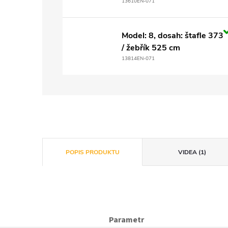
13610EN-071
Model: 8, dosah: štafle 373
/ žebřík 525 cm
13814EN-071
POPIS PRODUKTU
VIDEA (1)
Parametr