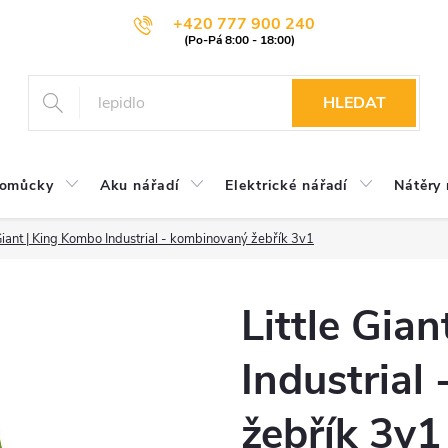
+420 777 900 240
HLEDAT
pomůcky
Aku nářadí
Elektrické nářadí
Nátěry 
 Giant | King Kombo Industrial - kombinovaný žebřík 3v1
Little Gia
Industrial
žebřík 3v1