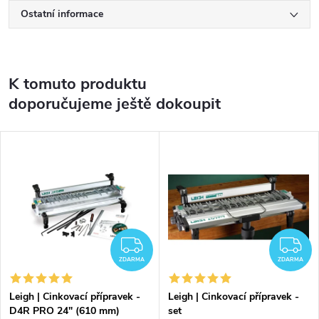
Ostatní informace
K tomuto produktu
doporučujeme ještě dokoupit
ZDARMA
Z
ZDARMA
ZDARMA
Leigh | Cinkovací přípravek -
Leigh | Cinkovací přípravek -
D4R PRO 24" (610 mm)
set