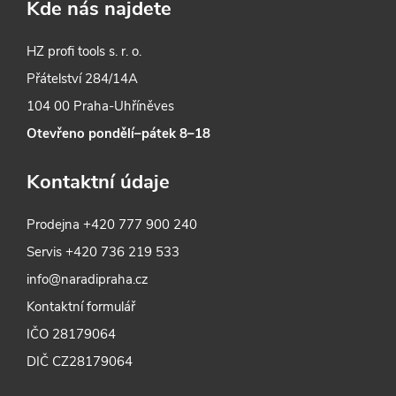
Kde nás najdete
HZ profi tools s. r. o.
Přátelství 284/14A
104 00 Praha-Uhříněves
Otevřeno pondělí–pátek 8–18
Kontaktní údaje
Prodejna
+420 777 900 240
Servis
+420 736 219 533
info@naradipraha.cz
Kontaktní formulář
IČO 28179064
DIČ CZ28179064