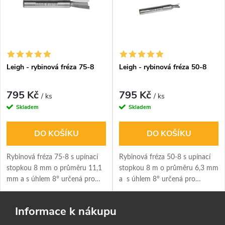
Leigh - rybinová fréza 75-8
Leigh - rybinová fréza 50-8
795 Kč
795 Kč
/ ks
/ ks
Skladem
Skladem
DO KOŠÍKU
DO KOŠÍKU
Rybinová fréza 75-8 s upínací
Rybinová fréza 50-8 s upínací
stopkou 8 mm o průměru 11,1
stopkou 8 m o průměru 6,3 mm
mm a s úhlem 8° určená pro
a s úhlem 8° určená pro
tloušťku prkna 10-16 mm.
tloušťku prkna 3-6 mm.
Informace k nákupu