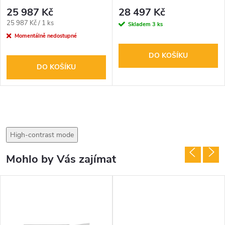
25 987 Kč
28 497 Kč
Měrná
25 987 Kč / 1 ks
Skladem
3 ks
cena:
Momentálně nedostupné
DO KOŠÍKU
DO KOŠÍKU
High-contrast mode
Mohlo by Vás zajímat