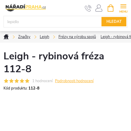
Přejít
NÁKUPNÍ
KOŠÍK
na
obsah
HLEDAT
Domů
Značky
Leigh
Frézy na výrobu spojů
Leigh - rybinová 
Leigh - rybinová fréza
112-8
1 hodnocení
Podrobnosti hodnocení
Kód produktu:
112-8