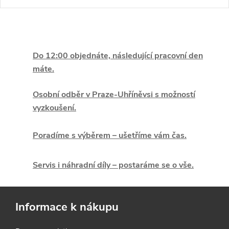
O
v
Do 12:00 objednáte, následující pracovní den
máte.
l
á
Osobní odběr v Praze-Uhříněvsi s možností
vyzkoušení.
d
Poradíme s výběrem – ušetříme vám čas.
a
c
Servis i náhradní díly – postaráme se o vše.
í
p
Informace k nákupu
r