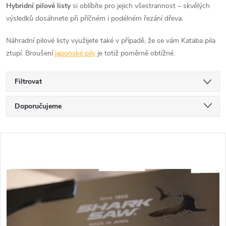
Hybridní pilové listy
si oblíbíte pro jejich všestrannost – skvělých
výsledků dosáhnete při příčném i podélném řezání dřeva.
Náhradní pilové listy využijete také v případě, že se vám Kataba pila
ztupí. Broušení
japonské pily
je totiž poměrně obtížné.
Filtrovat
Ř
Doporučujeme
a
Nejlevnější
V
Nejdražší
z
ý
Nejprodávanější
e
p
Abecedně
n
i