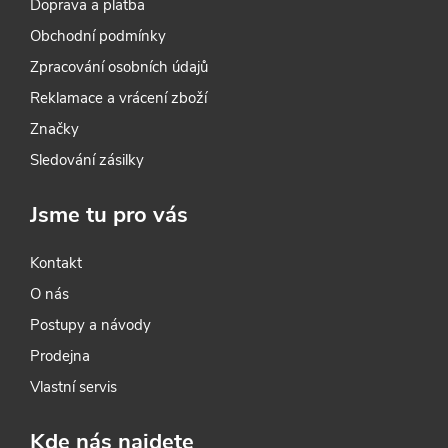
Doprava a platba
v
Obchodní podmínky
k
Zpracování osobních údajů
y
Reklamace a vrácení zboží
Značky
v
Sledování zásilky
ý
Jsme tu pro vás
p
i
Kontakt
O nás
s
Postupy a návody
u
Prodejna
Vlastní servis
Kde nás najdete