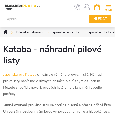
Přejít
NÁKUPNÍ
KOŠÍK
na
obsah
HLEDAT
Domů
Dílenské vybavení
Japonské ruční pily
Japonské pily Kat
Kataba - náhradní pilové
listy
Japonská pila Kataba
umožňuje výměnu pilových listů. Náhradní
pilové listy nabízíme v různých délkách a s různým ozubením.
Můžete si pořídit několik pilových listů a na pile je
měnit podle
potřeby
.
Jemné ozubení
pilového listu se hodí na hladké a přesné příčné řezy.
Univerzální ozubení
vám bude vyhovovat na rychlé a hluboké řezy.