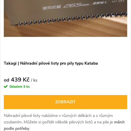
í
s
p
p
r
r
o
o
d
Takagi | Náhradní pilové listy pro pily typu Kataba
d
u
439 Kč
u
od
/ ks
Skladem
9 ks
k
k
ZOBRAZIT
t
t
Náhradní pilové listy nabízíme v různých délkách a s různým
ů
ozubením. Můžete si pořídit několik pilových listů a na pile je
měnit
ů
podle potřeby
.